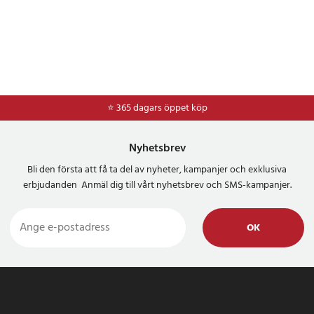
⭐ 365 dagars öppet köp
⭐
Frakt 49kr *
Nyhetsbrev
Bli den första att få ta del av nyheter, kampanjer och exklusiva
erbjudanden Anmäl dig till vårt nyhetsbrev och SMS-kampanjer.
OK