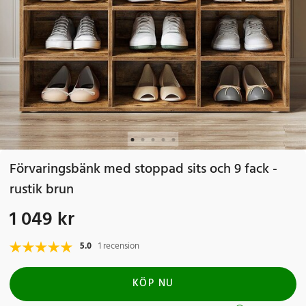
Förvaringsbänk med stoppad sits och 9 fack -
rustik brun
1 049 kr
Pris
:
1 049 kr
5.0
1 recension
KÖP NU