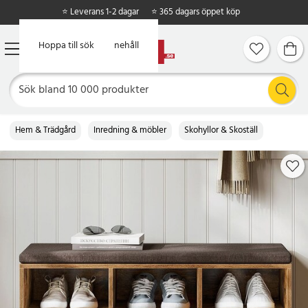
⭐ Leverans 1-2 dagar
⭐ 365 dagars öppet köp
Hoppa till huvudinnehåll
Hoppa till sök
Hem & Trädgård
Inredning & möbler
Skohyllor & Skoställ