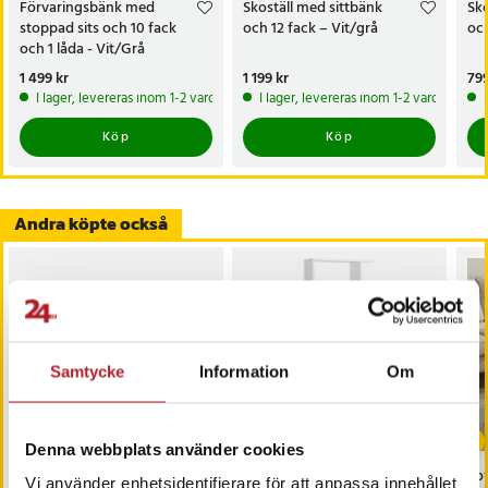
Förvaringsbänk med
Skoställ med sittbänk
Sk
stoppad sits och 10 fack
och 12 fack – Vit/grå
och
och 1 låda - Vit/Grå
Pris
1 499 kr
:
1 499 kr
Pris
1 199 kr
:
1 199 kr
Pri
799
I lager, levereras inom 1-2 vardagar
I lager, levereras inom 1-2 vardagar
Köp
Köp
Andra köpte också
Samtycke
Information
Om
Denna webbplats använder cookies
Hatthylla med
Bokhylla i trä med 6
Sof
Vi använder enhetsidentifierare för att anpassa innehållet