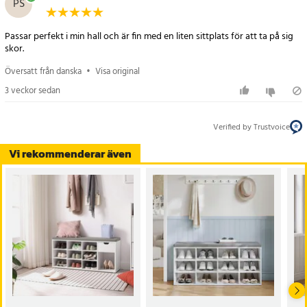
PS
Specifikation
- Mått: 78,5 x 30,3 x 48 cm
Passar perfekt i min hall och är fin med en liten sittplats för att ta på sig
- Material: Spånskiva, skum, tygöverdrag (linneutseende)
skor.
- Antal fack: 9
Översatt från danska
•
Visa original
- Max belastning: 136 kg
- Sitshöjd: 48 cm
3 veckor sedan
- Färg: Vintagebrun och kastanjebrun
Verified by Trustvoice
Artikelnummer
:
121105
Vi rekommenderar även