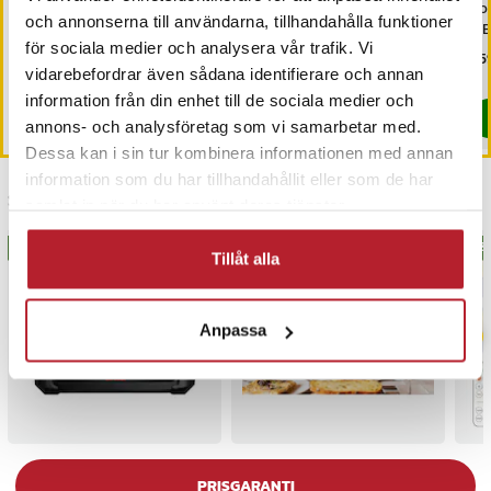
klädhängare i
våningar för flexibel
bor
och annonserna till användarna, tillhandahålla funktioner
industridesign - Brun/svart
förvaring - Vit
– B
för sociala medier och analysera vår trafik. Vi
Pris
279 kr
:
279 kr
Pris
799 kr
:
799 kr
Pri
1 5
vidarebefordrar även sådana identifierare och annan
I lager, levereras inom 1-2 vardagar
Kommer i lager 2026-08-14
information från din enhet till de sociala medier och
Köp
Köp
annons- och analysföretag som vi samarbetar med.
Dessa kan i sin tur kombinera informationen med annan
information som du har tillhandahållit eller som de har
Senast besökta
samlat in när du har använt deras tjänster.
BÄSTSÄLJARE
BÄS
Tillåt alla
Anpassa
PRISGARANTI