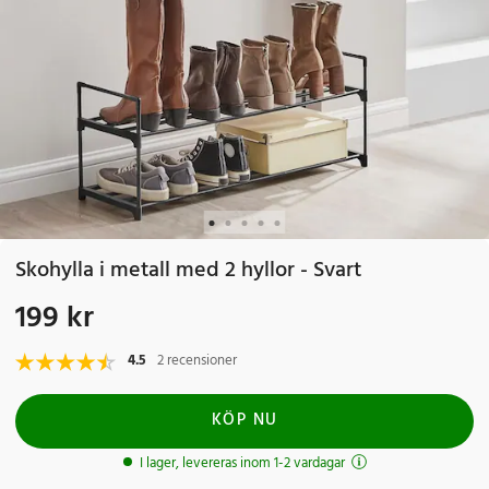
Skohylla i metall med 2 hyllor - Svart
199 kr
Pris
:
199 kr
4.5
2 recensioner
KÖP NU
I lager, levereras inom 1-2 vardagar