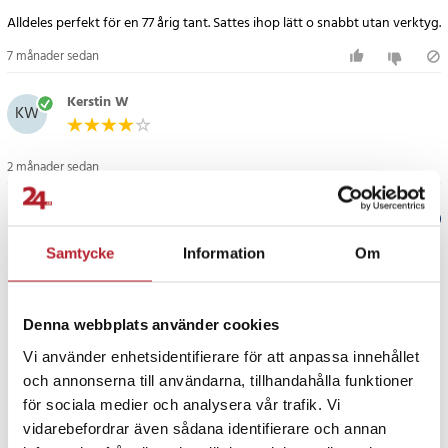
efter växande behov.
Alldeles perfekt för en 77 årig tant. Sattes ihop lätt o snabbt utan verktyg.
Specifikation
7 månader sedan
- Material: Metall och plastkopplingar
- Mått: 30 x 92 x 34 cm
Kerstin W
KW
- Kapacitet: 8–10 par skor
- Max belastning: 5 kg per hyllplan
2 månader sedan
- Färg: Svart
Artikelnummer
:
124031
Verified by Trustvoice
Samtycke
Information
Om
PRISGARANTI
Denna webbplats använder cookies
UTFÖRSÄLJNING
Vi använder enhetsidentifierare för att anpassa innehållet
och annonserna till användarna, tillhandahålla funktioner
för sociala medier och analysera vår trafik. Vi
vidarebefordrar även sådana identifierare och annan