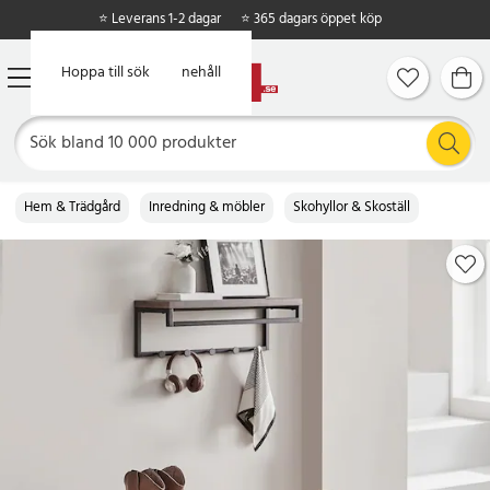
⭐ Leverans 1-2 dagar
⭐ 365 dagars öppet köp
Hoppa till huvudinnehåll
Hoppa till sök
Hem & Trädgård
Inredning & möbler
Skohyllor & Skoställ