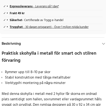
Expressleverans
- Leverans på 1 dag*
Frakt 49 kr
Säkerhet
- Certifierade av Trygg e-handel
Trygghet
- 30 dagars prisgaranti - Över 1 miljon nöjda kunder
Beskrivning
Praktisk skohylla i metall för smart och stilren
förvaring
Rymmer upp till 8–10 par skor
Stabil konstruktion med tåliga metalltuber
Verktygsfri montering på några minuter
Med denna skohylla i metall med 2 hyllor får skorna en ordnad
plats samtidigt som hallen, sovrummet eller vardagsrummet hålls
snyggt och prydligt. Den rymliga designen på 30 x 92 x 34 cm gör