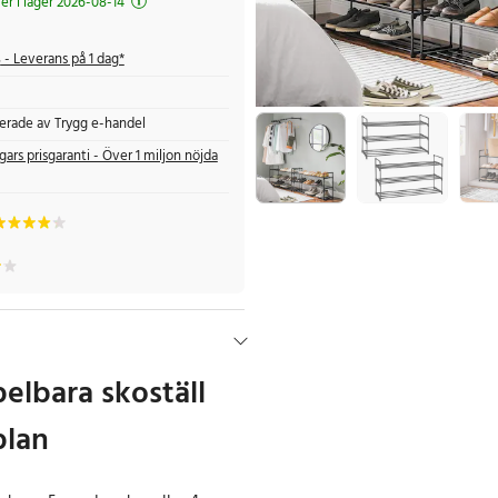
r i lager 2026-08-14
s
- Leverans på 1 dag*
fierade av Trygg e-handel
gars prisgaranti - Över 1 miljon nöjda
elbara skoställ
plan