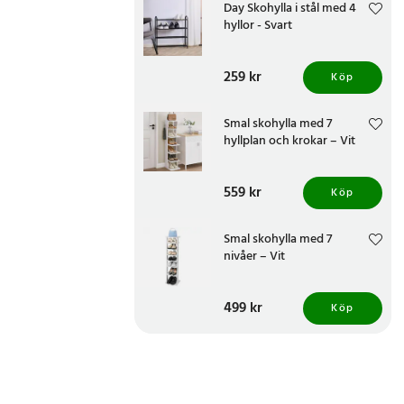
Day Skohylla i stål med 4
hyllor - Svart
Pris
259 kr
:
259 kr
Köp
Smal skohylla med 7
hyllplan och krokar – Vit
Pris
559 kr
:
559 kr
Köp
Smal skohylla med 7
nivåer – Vit
Pris
499 kr
:
499 kr
Köp