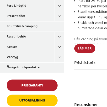
Plats för 24–30 par
Fest & högtid
herrskor per hyllpl
Stabil konstruktion
Presentidéer
klarar upp till 15 kg
Snabb och enkel mo
Friluftsliv & camping
numrerade delar oc
Resetillbehör
Håll ordning på skorn
SONGMICS. Setet inne
Kontor
LÄS MER
vardera och rymmer to
hyllplan har en maxbe
Verktyg
även tyngre vinterkä
Prishistorik
Övriga fritidsprodukter
Ställen kan staplas p
utrymmet och anpassa
dessutom vändas upp o
PRISGARANTI
lägre skor får plats u
Robust design oc
UTFÖRSÄLJNING
Recensioner