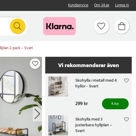
Kundservice
Om 24.se
Logga in
llplan 2-pack – Svart
Vi rekommenderar även
Skohylla i metall med 4
hyllor - Svart
Pris
299 kr
:
299 kr
Köp
Skohylla med 3
justerbara hyllplan –
Svart