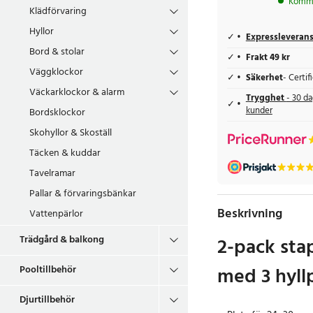
Komme
Klädförvaring
Hyllor
Expressleveran
Bord & stolar
Frakt 49 kr
Väggklockor
Säkerhet
- Certi
Väckarklockor & alarm
Trygghet
- 30 da
kunder
Bordsklockor
Skohyllor & Skoställ
Täcken & kuddar
Tavelramar
Pallar & förvaringsbänkar
Beskrivning
Vattenpärlor
Trädgård & balkong
2-pack stap
med 3 hyll
Pooltillbehör
Djurtillbehör