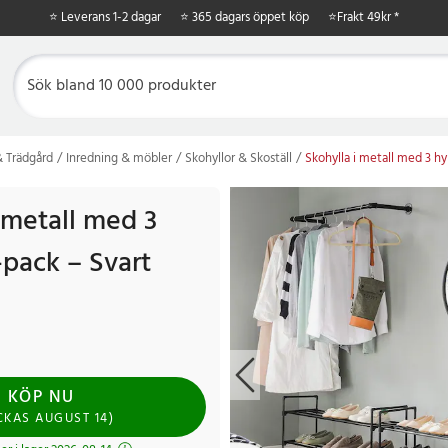
⭐ Leverans 1-2 dagar
⭐ 365 dagars öppet köp
⭐
Frakt 49kr *
 Trädgård
Inredning & möbler
Skohyllor & Skoställ
Skohylla i metall med 3 hy
 metall med 3
-pack – Svart
KÖP NU
CKAS
AUGUST 14
)