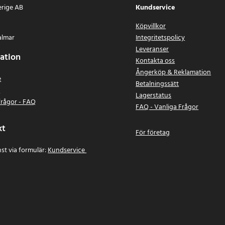
erige AB
Kundservice
Köpvillkor
almar
Integritetspolicy
Leveranser
ation
Kontakta oss
Ångerköp & Reklamation
e
Betalningssätt
n
Lagerstatus
frågor - FAQ
FAQ - Vanliga Frågor
kt
För företag
st via formulär:
Kundservice