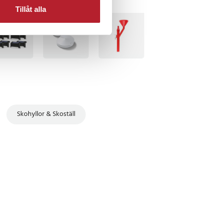
Tillåt alla
TSÄLJARE
BÄSTSÄLJARE
Skohyllor & Skoställ