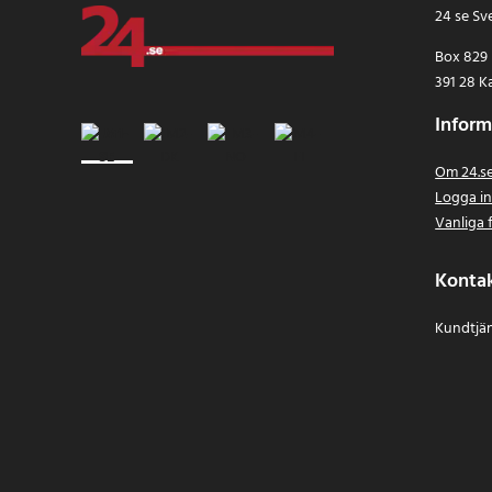
24 se Sv
Box 829
391 28 K
Inform
Om 24.s
Logga i
Vanliga 
Konta
Kundtjän