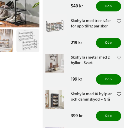
Pris
549 kr
:
549 kr
Köp
Skohylla med tre nivåer
för upp till 12 par skor
Pris
219 kr
:
219 kr
Köp
Skohylla i metall med 2
hyllor - Svart
Pris
199 kr
:
199 kr
Köp
Skohylla med 10 hyllplan
och dammskydd – Grå
Pris
399 kr
:
399 kr
Köp