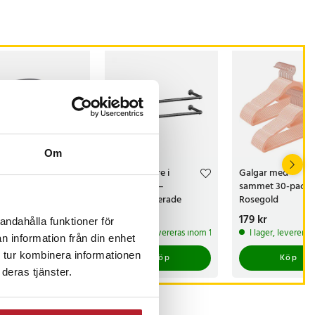
Om
link cykelsadel
Klädhängare i
Galgar med
y/tourist med
industristil –
sammet 30-pack 
d och fjädrad
Väggmonterade
Rosegold
ign
klädstänger - set om 2
s
 kr
:
149 kr
Pris
369 kr
:
369 kr
Pris
179 kr
:
179 kr
andahålla funktioner för
 lager, levereras inom 1-2 vardagar
I lager, levereras inom 1-2 vardagar
I lager, leverera
n information från din enhet
 tur kombinera informationen
Köp
Köp
Köp
deras tjänster.