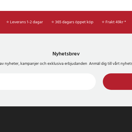
⭐ Leverans 1-2 dagar
⭐ 365 dagars öppet köp
⭐
Frakt 49kr *
Nyhetsbrev
del av nyheter, kampanjer och exklusiva erbjudanden Anmäl dig till vårt nyh