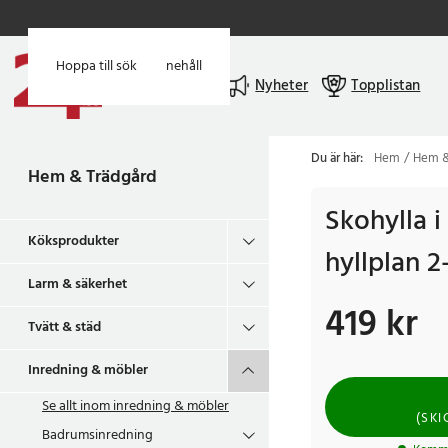
Hoppa till huvudinnehåll
Hoppa till sök
Meny
Nyheter
Topplistan
Du är här:
Hem
Hem &
Hem & Trädgård
Skohylla i
Köksprodukter
hyllplan 2
Larm & säkerhet
419 kr
Pris
:
419 kr
Tvätt & städ
Inredning & möbler
Se allt inom
inredning & möbler
(
SKI
Badrumsinredning