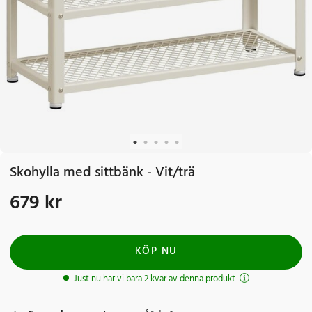
Skohylla med sittbänk - Vit/trä
679 kr
Pris
:
679 kr
KÖP NU
Just nu har vi bara 2 kvar av denna produkt