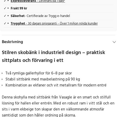
Expressleverans
- Leverans på 1 dag*
Frakt 99 kr
Säkerhet
- Certifierade av Trygg e-handel
Trygghet
- 30 dagars prisgaranti - Över 1 miljon nöjda kunder
Beskrivning
Stilren skobänk i industriell design – praktisk
sittplats och förvaring i ett
Två rymliga gallerhyllor för 6–8 par skor
Stabil sittbänk med maxbelastning på 90 kg
Kombination av ekfaner och vit metallram för modern entré
Denna skohylla med sittbänk från Vasagle är en smart och stilfull
lösning för hallen eller entrén. Med en robust ram i vitt stål och en
sits i varm ekbeige ton skapar den en välkomnande atmosfär
samtidigt som den håller ordning på skorna.