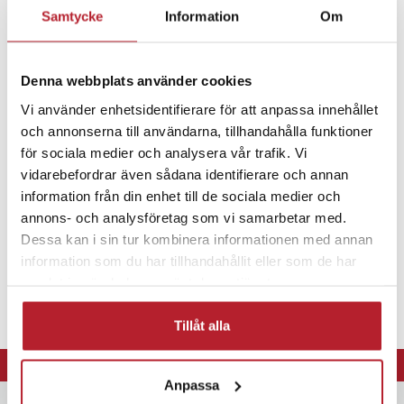
- Mått: 30 x 73 x 45 cm
Samtycke
Information
Om
Fortsätt att fynda
- Material: Träfiberskiva (ekfaner), metall
- Antal hyllor: 2 gallerhyllor
Hem & Trädgård
Inredning & möbler
- Maxbelastning: 90 kg
Denna webbplats använder cookies
- Färg: Ekbeige och vit
- Vikt: 6,8 kg
Vi använder enhetsidentifierare för att anpassa innehållet
Skohyllor & Skoställ
- Stil: Industriell
och annonserna till användarna, tillhandahålla funktioner
- Montering: Golvmontering med justerbara fötter
för sociala medier och analysera vår trafik. Vi
vidarebefordrar även sådana identifierare och annan
Artikelnummer
:
120261
information från din enhet till de sociala medier och
annons- och analysföretag som vi samarbetar med.
Dessa kan i sin tur kombinera informationen med annan
information som du har tillhandahållit eller som de har
samlat in när du har använt deras tjänster.
Tillåt alla
⭐ 365 dagars öppet köp
Anpassa