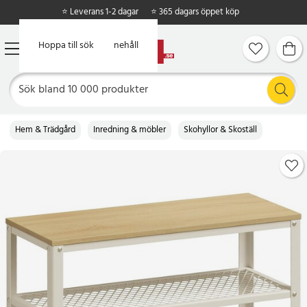
⭐ Leverans 1-2 dagar
⭐ 365 dagars öppet köp
Hoppa till huvudinnehåll
Hoppa till sök
Hem & Trädgård
Inredning & möbler
Skohyllor & Skoställ