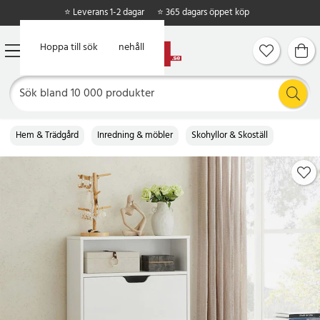
⭐ Leverans 1-2 dagar
⭐ 365 dagars öppet köp
Hoppa till huvudinnehåll
Hoppa till sök
Hem & Trädgård
Inredning & möbler
Skohyllor & Skoställ