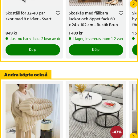
Specifikation
Skoställ för 32-40 par
Skoskåp med fällbara
Sko
- Mått: 60 x 24 x 102 cm
skor med 8 nivåer - Svart
luckor och öppet fack 60
hyl
- Material: Träfiberskiva (MDF)
x 24 x 102 cm - Rustik Brun
för
- Antal luckor: 2
sko
Pris
849 kr
:
849 kr
Pris
1 499 kr
:
1 499 kr
Pri
1 5
sko
- Rymmer: 8–12 par skor
Just nu har vi bara 2 kvar av denna produkt
I lager, levereras inom 1-2 vardagar
- Färg: Vit
Köp
Köp
- Funktioner: Justerbara fack, öppen hylla, tippskydd
Artikelnummer
:
120257
Andra köpte också
-
47
%