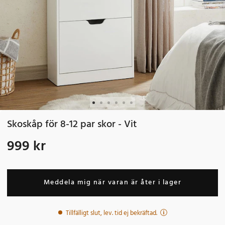
Skoskåp för 8-12 par skor - Vit
999 kr
Pris
:
999 kr
Meddela mig när varan är åter i lager
Tillfälligt slut, lev. tid ej bekräftad.