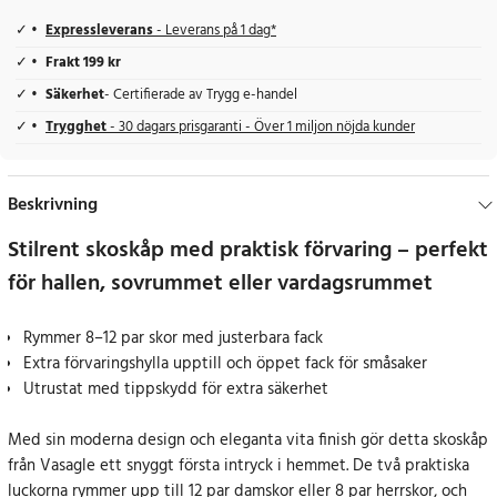
Expressleverans
- Leverans på 1 dag*
Frakt 199 kr
Säkerhet
- Certifierade av Trygg e-handel
Trygghet
- 30 dagars prisgaranti - Över 1 miljon nöjda kunder
Beskrivning
Stilrent skoskåp med praktisk förvaring – perfekt
för hallen, sovrummet eller vardagsrummet
Rymmer 8–12 par skor med justerbara fack
Extra förvaringshylla upptill och öppet fack för småsaker
Utrustat med tippskydd för extra säkerhet
Med sin moderna design och eleganta vita finish gör detta skoskåp
från Vasagle ett snyggt första intryck i hemmet. De två praktiska
luckorna rymmer upp till 12 par damskor eller 8 par herrskor, och