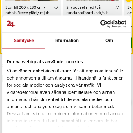
Stor filt 200 x 230 cm /
Snyggt set med två
Sk
rabbit-fleece pläd / mjuk
runda soffbord - Vit/Vit
och
soffpläd / sängfilt offwhite
Pris
299 kr
:
299 kr
Nuvarande pris
799 kr
:
Pri
799
1 499 kr
799 kr
Tidigare pris
:
1 499 kr
I lager, levereras inom 1-2 vardagar
I lager, levereras inom 1-2 vardagar
Samtycke
Information
Om
Köp
Köp
Denna webbplats använder cookies
Senast besökta
Vi använder enhetsidentifierare för att anpassa innehållet
och annonserna till användarna, tillhandahålla funktioner
BÄSTSÄLJARE
BÄS
för sociala medier och analysera vår trafik. Vi
vidarebefordrar även sådana identifierare och annan
information från din enhet till de sociala medier och
annons- och analysföretag som vi samarbetar med.
Dessa kan i sin tur kombinera informationen med annan
information som du har tillhandahållit eller som de har
samlat in när du har använt deras tjänster.