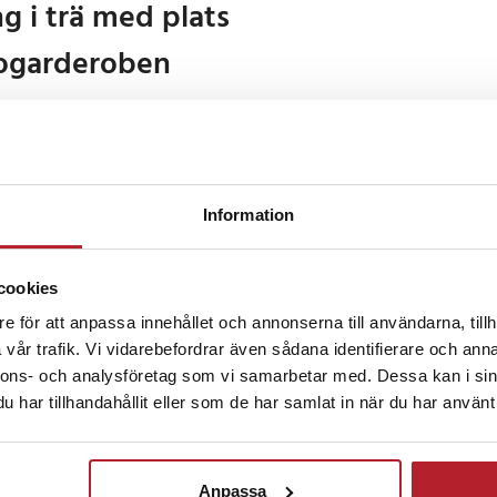
g i trä med plats
kogarderoben
 par skor för organiserad
ning för olika typer av skor
 slitstark och lättskött yta
Information
ä med 6 hyllor ger gott om
a skosamlingen samlad och
cookies
 genomtänkta hyllindelningen gör
e för att anpassa innehållet och annonserna till användarna, tillh
allt från tofflor och sneakers till
vår trafik. Vi vidarebefordrar även sådana identifierare och anna
or och stövlar. Den öppna
nnons- och analysföretag som vi samarbetar med. Dessa kan i sin
ra för vardagsskor och bidrar till
har tillhandahållit eller som de har samlat in när du har använt 
n.
rukturen gör det möjligt att
er behov, vilket skapar
Anpassa