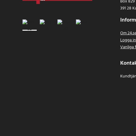
Box 829
391 28 K
Inform
Om 24.s
Logga i
Vanliga 
Konta
Kundtjän