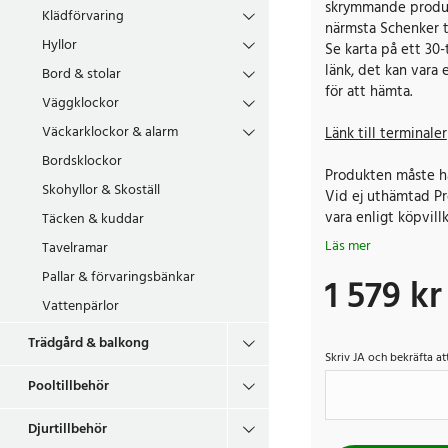
skrymmande produkt
Klädförvaring
närmsta Schenker t
Hyllor
Se karta på ett 30
länk, det kan vara 
Bord & stolar
för att hämta.
Väggklockor
Väckarklockor & alarm
Länk till terminaler
Bordsklockor
Produkten måste h
Skohyllor & Skoställ
Vid ej uthämtad Pro
vara enligt köpvill
Täcken & kuddar
Läs mer
Tavelramar
Pallar & förvaringsbänkar
1 579 kr
Pris
:
1 579 kr
Vattenpärlor
Trädgård & balkong
Skriv JA och bekräfta at
Pooltillbehör
Djurtillbehör