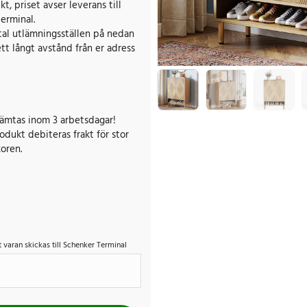
, priset avser leverans till
erminal.
-tal utlämningsställen på nedan
ett långt avstånd från er adress
ämtas inom 3 arbetsdagar!
dukt debiteras frakt för stor
koren.
t varan skickas till Schenker Terminal