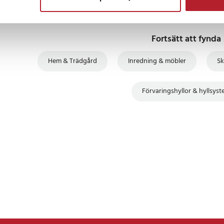
ngen. Resultatet blir ett mer
korna får sin givna plats och
Fortsätt att fynda
d fokus på hållbarhet
Hem & Trädgård
Inredning & möbler
Sk
 skoskåpet en stabil känsla och
t dagligt slitage. Den släta,
Förvaringshyllor & hyllsys
kel att hålla ren och bidrar till
 Den rektangulära formen
bruna färgen ger ett varmt och
passar i hall, sovrum eller
p
: Cirka 22–25 par skor