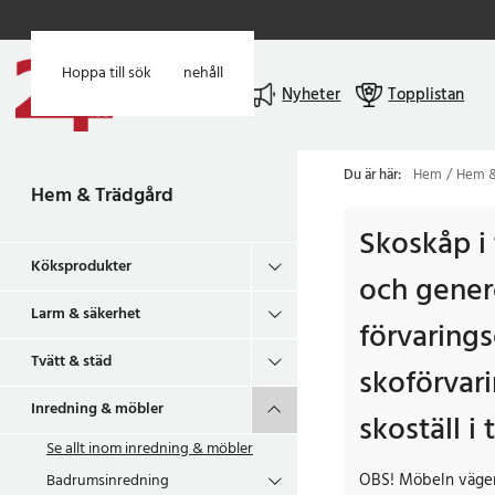
Hoppa till huvudinnehåll
Hoppa till sök
Meny
Nyheter
Topplistan
Du är här:
Hem
Hem &
Hem & Trädgård
Skoskåp i 
Köksprodukter
och gener
Larm & säkerhet
förvarings
Tvätt & städ
skoförvari
Inredning & möbler
skoställ i 
Se allt inom
inredning & möbler
OBS! Möbeln väger
Badrumsinredning