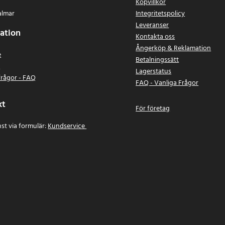
Köpvillkor
almar
Integritetspolicy
Leveranser
ation
Kontakta oss
Ångerköp & Reklamation
e
Betalningssätt
n
Lagerstatus
frågor - FAQ
FAQ - Vanliga Frågor
kt
För företag
st via formulär:
Kundservice