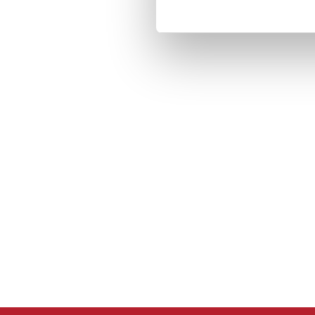
flexibilitet i förvari
organiserat hem där s
golvytan hålls fri.
Tidlös design me
Träkonstruktionen ger
god motståndskraft mo
behandlade ytan är en
ett prydligt intryck.
tillsammans med den 
klassiskt uttryck som 
klädkammare.
Specifikation
- Produkttyp: Skoskå
- Material: Trä
- Antal hyllor: 6
- Förvaringskapacitet