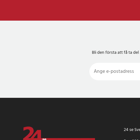
- Form: Rektangulär
- Färg: Brun
- Mått: 35 x 73 x 115,
Artikelnummer
:
12630
Bli den första att få ta 
24 se Sv