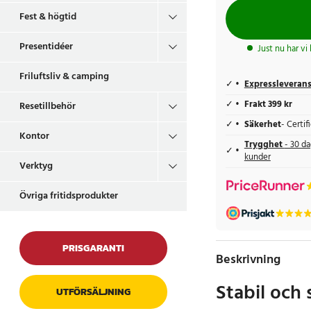
Fest & högtid
Presentidéer
Just nu har vi
Friluftsliv & camping
Expressleveran
Frakt 399 kr
Resetillbehör
Säkerhet
- Certi
Kontor
Trygghet
- 30 da
kunder
Verktyg
Övriga fritidsprodukter
PRISGARANTI
Beskrivning
Stabil och 
UTFÖRSÄLJNING