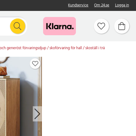
Kundservice
Om 24.se
Logga in
och generöst förvaringsdjup / skoförvaring för hall / skoställ i trä