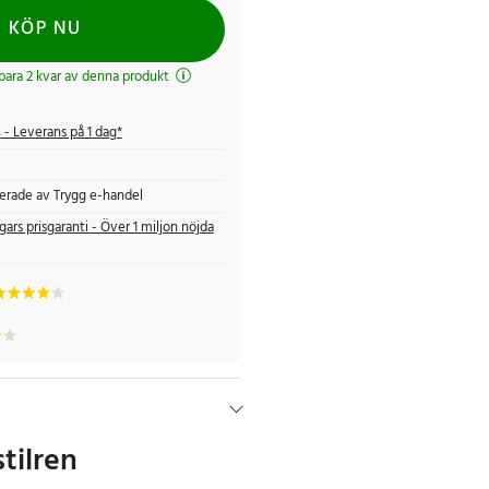
KÖP NU
 bara 2 kvar av denna produkt
s
- Leverans på 1 dag*
fierade av Trygg e-handel
gars prisgaranti - Över 1 miljon nöjda
stilren