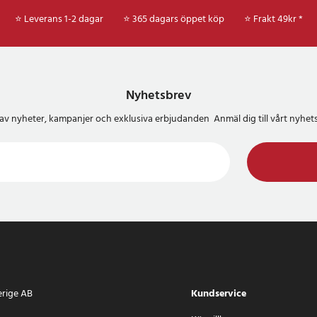
⭐ Leverans 1-2 dagar
⭐ 365 dagars öppet köp
⭐
Frakt 49kr *
5 cm
1
Nyhetsbrev
del av nyheter, kampanjer och exklusiva erbjudanden Anmäl dig till vårt nyh
erige AB
Kundservice