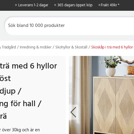
⭐ Leverans 1-2 dagar
⭐ 365 dagars öppet köp
⭐
Frakt 49kr *
 Trädgård
Inredning & möbler
Skohyllor & Skoställ
Skoskåp i trä med 6 hyllor 
trä med 6 hyllor
öst
djup /
ng för hall /
trä
 över 30kg och är en