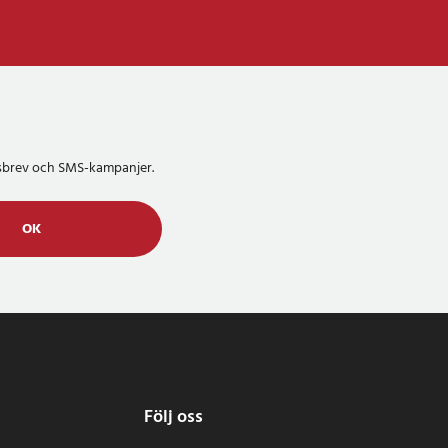
etsbrev och SMS-kampanjer.
OK
Följ oss