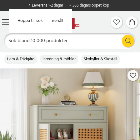
⭐ Leverans 1-2 dagar
⭐ 365 dagars öppet köp
Hoppa till huvudinnehåll
Hoppa till sök
Hem & Trädgård
Inredning & möbler
Skohyllor & Skoställ