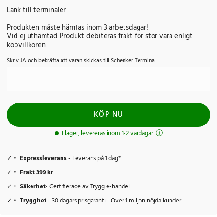
Länk till terminaler
Produkten måste hämtas inom 3 arbetsdagar!
Vid ej uthämtad Produkt debiteras frakt för stor vara enligt
köpvillkoren.
Skriv JA och bekräfta att varan skickas till Schenker Terminal
KÖP NU
I lager, levereras inom 1-2 vardagar
Expressleverans
- Leverans på 1 dag*
Frakt 399 kr
Säkerhet
- Certifierade av Trygg e-handel
Trygghet
- 30 dagars prisgaranti - Över 1 miljon nöjda kunder