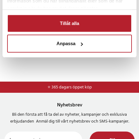
information som du har tillhandahållit eller som de har
Skohyllor & Skoställ
- Vikt: ca 33 kg
samlat in när du har använt deras tjänster.
- Ben: Lutande träben med justerbara fötter
- Stil: Modern / skandinavisk
Tillåt alla
- Användningsområde: Hall, sovrum, vardagsrum, korridor
- Montering: Ja, instruktioner och verktyg ingår
- Varumärke: Tribesigns
Anpassa
Artikelnummer
:
126348
⭐ 365 dagars öppet köp
Nyhetsbrev
Bli den första att få ta del av nyheter, kampanjer och exklusiva
erbjudanden Anmäl dig till vårt nyhetsbrev och SMS-kampanjer.