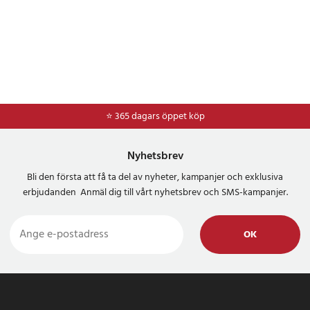
⭐ 365 dagars öppet köp
⭐
Frakt 49kr *
Nyhetsbrev
Bli den första att få ta del av nyheter, kampanjer och exklusiva
erbjudanden Anmäl dig till vårt nyhetsbrev och SMS-kampanjer.
OK