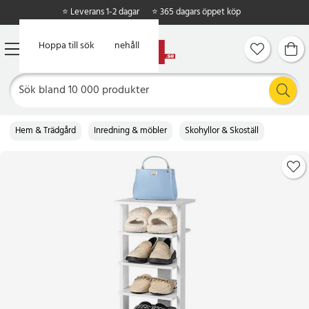
⭐ Leverans 1-2 dagar
⭐ 365 dagars öppet köp
Hoppa till huvudinnehåll
Hoppa till sök
Hem & Trädgård
Inredning & möbler
Skohyllor & Skoställ