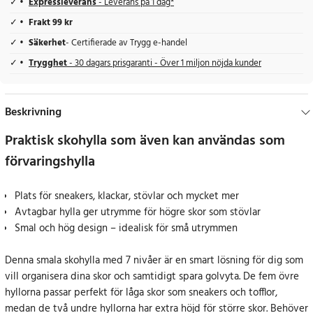
Expressleverans
- Leverans på 1 dag*
Frakt 99 kr
Säkerhet
- Certifierade av Trygg e-handel
Trygghet
- 30 dagars prisgaranti - Över 1 miljon nöjda kunder
Beskrivning
Praktisk skohylla som även kan användas som
förvaringshylla
Plats för sneakers, klackar, stövlar och mycket mer
Avtagbar hylla ger utrymme för högre skor som stövlar
Smal och hög design – idealisk för små utrymmen
Denna smala skohylla med 7 nivåer är en smart lösning för dig som
vill organisera dina skor och samtidigt spara golvyta. De fem övre
hyllorna passar perfekt för låga skor som sneakers och tofflor,
medan de två undre hyllorna har extra höjd för större skor. Behöver