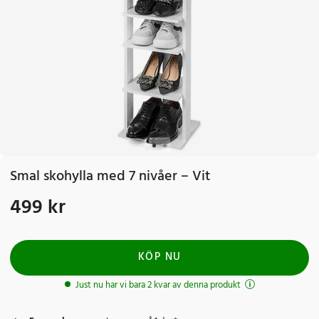
Smal skohylla med 7 nivåer – Vit
499 kr
Pris
:
499 kr
KÖP NU
Just nu har vi bara 2 kvar av denna produkt