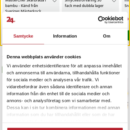
MasterChef Skärbräda i
Smyckesförvaring 30
In
bambu - Känd från
fack med dubbla lager
Sn
Sveriges Mästerkock
Nuvarande pris
169 kr
:
Pris
109 kr
:
109 kr
Nu
29 
319 kr
169 kr
Tidigare pris
:
319 kr
29 
I lager, levereras inom 1-2 vardagar
I lager, levereras inom 1-2 vardagar
Köp
Köp
Samtycke
Information
Om
Senast besökta
Denna webbplats använder cookies
Vi använder enhetsidentifierare för att anpassa innehållet
BÄSTSÄLJARE
BÄSTSÄLJARE
och annonserna till användarna, tillhandahålla funktioner
för sociala medier och analysera vår trafik. Vi
vidarebefordrar även sådana identifierare och annan
information från din enhet till de sociala medier och
annons- och analysföretag som vi samarbetar med.
Dessa kan i sin tur kombinera informationen med annan
information som du har tillhandahållit eller som de har
samlat in när du har använt deras tjänster.