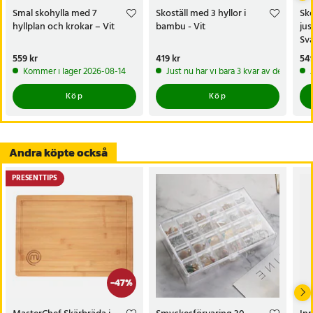
- Hyllhöjd: övre hyllor 12,5 cm, undre hyllor 19 cm
Smal skohylla med 7
Skoställ med 3 hyllor i
Sk
- Vikt: ca 7 kg (15,5 lbs)
hyllplan och krokar – Vit
bambu - Vit
jus
- Maxbelastning topphylla: 20 kg
Sva
- Maxbelastning undre hyllor (2 st): 10 kg vardera
Pris
559 kr
:
559 kr
Pris
419 kr
:
419 kr
Pri
549
- Maxbelastning övre hyllor (5 st): 5 kg vardera
Kommer i lager 2026-08-14
Just nu har vi bara 3 kvar av denna pr
Artikelnummer
:
124361
Köp
Köp
Andra köpte också
PRESENTTIPS
-
47
%