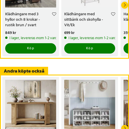
Specifikation
Klädhängare med 3
Klädhängare med
Ha
- Mått: 65 x 30 x 42 cm
hyllor och 8 krokar -
sittbänk och skohylla -
klä
- Material: Spånskiva och stål
rustik brun / svart
Vit/Ek
- Antal krokar: 10 avtagbara
Pris
849 kr
:
849 kr
Pris
699 kr
:
699 kr
Pri
359
- Max belastning: 8,4 kg (hylla), 2,3 kg (per krok), 10 kg (klädstång)
I lager, levereras inom 1-2 vardagar
I lager, levereras inom 1-2 vardagar
- Färg: Rustik brun och svart
Köp
Köp
Artikelnummer
:
121097
Andra köpte också