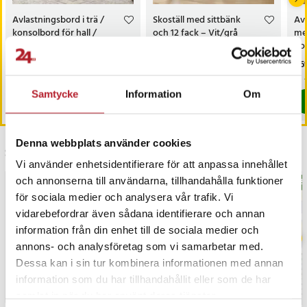
Avlastningsbord i trä /
Skoställ med sittbänk
Avl
konsolbord för hall /
och 12 fack – Vit/grå
me
smalt sidobord med hylla
bor
och förvaring
mod
Pris
1 399 kr
:
1 399 kr
Pris
1 199 kr
:
1 199 kr
Pri
1 6
oc
Kommer i lager 2026-08-07
I lager, levereras inom 1-2 vardagar
Samtycke
Information
Om
Köp
Köp
Denna webbplats använder cookies
Senast besökta
Vi använder enhetsidentifierare för att anpassa innehållet
och annonserna till användarna, tillhandahålla funktioner
BÄSTSÄLJARE
BÄS
för sociala medier och analysera vår trafik. Vi
vidarebefordrar även sådana identifierare och annan
information från din enhet till de sociala medier och
annons- och analysföretag som vi samarbetar med.
Dessa kan i sin tur kombinera informationen med annan
information som du har tillhandahållit eller som de har
samlat in när du har använt deras tjänster.