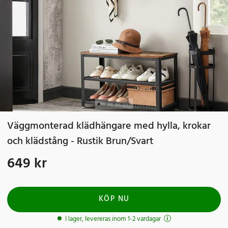
Väggmonterad klädhängare med hylla, krokar
och klädstång - Rustik Brun/Svart
649 kr
Pris
:
649 kr
KÖP NU
I lager, levereras inom 1-2 vardagar