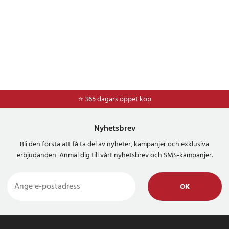
⭐ 365 dagars öppet köp
⭐
Frakt 49kr *
Nyhetsbrev
Bli den första att få ta del av nyheter, kampanjer och exklusiva
erbjudanden Anmäl dig till vårt nyhetsbrev och SMS-kampanjer.
OK