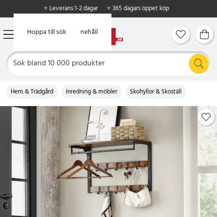
⭐ Leverans 1-2 dagar
⭐ 365 dagars öppet köp
Hoppa till huvudinnehåll
Hoppa till sök
Hem & Trädgård
Inredning & möbler
Skohyllor & Skoställ