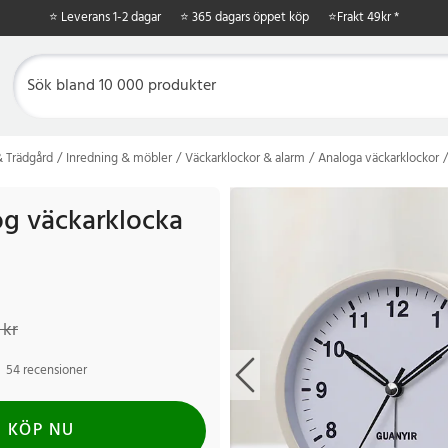
⭐ Leverans 1-2 dagar
⭐ 365 dagars öppet köp
⭐
Frakt 49kr *
 Trädgård
Inredning & möbler
Väckarklockor & alarm
Analoga väckarklockor
og väckarklocka
kr
Tidigare pris
:
149 kr
 kr
54 recensioner
KÖP NU