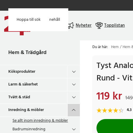
Hoppa till huvudinnehåll
Hoppa till sök
Meny
Nyheter
Topplistan
Du är här:
Hem
Hem &
Hem & Trädgård
Tyst Anal
Köksprodukter
Rund - Vit
Larm & säkerhet
119 kr
Nuvarande pris
:
119 
Tvätt & städ
149
Inredning & möbler
4.3
Se allt inom
inredning & möbler
Badrumsinredning