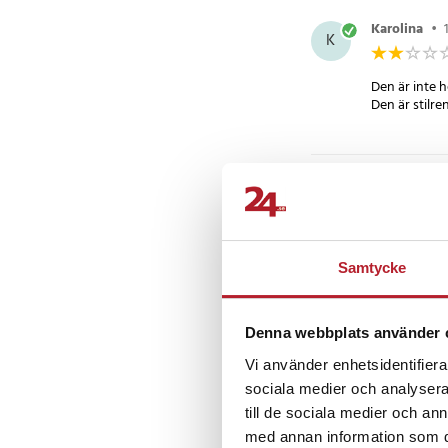
Karolina
•
K
Den är inte he
Den är stilre
Elisabeth M
EM
Super nöjd 
Samtycke
Marinko M
MM
Denna webbplats använder 
Vi använder enhetsidentifierar
Ser fint ut, r
sociala medier och analysera 
till de sociala medier och a
med annan information som du 