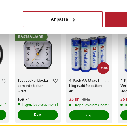
censioner
Anpassa
ckså
BÄSTSÄLJARE
-
29
%
Tyst väckarklocka
4-Pack AA Maxell
4-P
som inte tickar -
Högkvalitétsbatteri
Ver
Svart
er
Hög
Pris
169 kr
:
169 kr
Nuvarande pris
35 kr
:
Nuv
35 
49 kr
35 kr
Tidigare pris
:
49 kr
35 
inom 1-2 vardagar
I lager, levereras inom 1-2 vardagar
I lager, levereras inom 1-2 vardagar
J
Köp
Köp