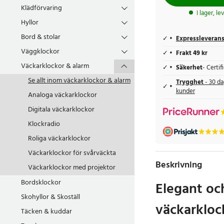
Klädförvaring
I lager, l
Hyllor
Bord & stolar
Expressleveran
Väggklockor
Frakt 49 kr
Väckarklockor & alarm
Säkerhet
- Certi
Se allt inom
väckarklockor & alarm
Trygghet
- 30 da
kunder
Analoga väckarklockor
Digitala väckarklockor
Klockradio
Roliga väckarklockor
Väckarklockor för svårväckta
Beskrivning
Väckarklockor med projektor
Bordsklockor
Elegant oc
Skohyllor & Skoställ
väckarkloc
Täcken & kuddar