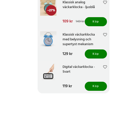
Klassisk analog
väckarklocka - ljusblå
-
27
%
Nuvarande pris
109 kr
:
149 kr
Köp
109 kr
Tidigare pris
:
149 kr
Klassisk väckarklocka
med belysning och
supertyst mekanism
Pris
129 kr
:
129 kr
Köp
Digital väckarklocka -
Svart
Pris
119 kr
:
119 kr
Köp