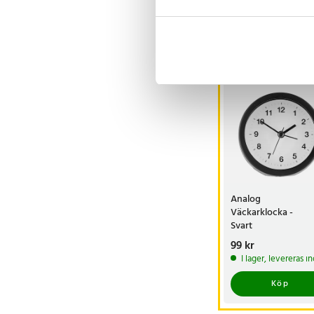
Visa fler re
Andra köpte o
Analog
Väckarklocka -
Svart
Pris
99 kr
:
99 kr
I lager, levereras 
Köp