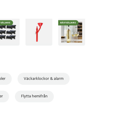
TSÄLJARE
BÄSTSÄLJARE
bler
Väckarklockor & alarm
er
Flytta hemifrån