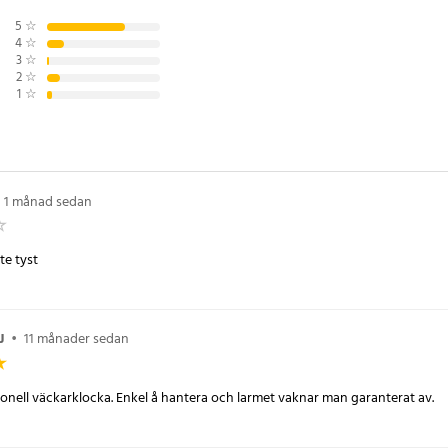
enkel att använda och ställa in.
5
☆
4
☆
3
☆
2
☆
1
☆
 cm
4
1 månad sedan
te tyst
J
•
11 månader sedan
onell väckarklocka. Enkel å hantera och larmet vaknar man garanterat av.