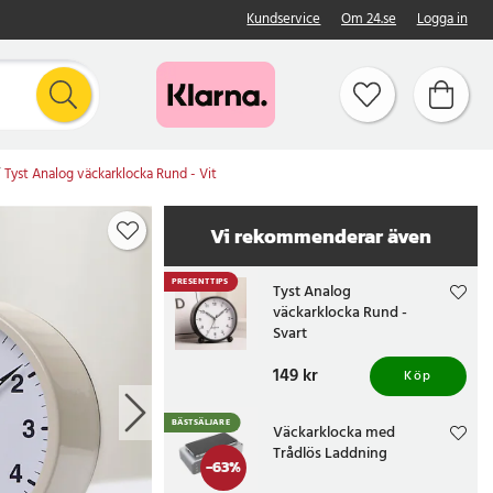
Kundservice
Om 24.se
Logga in
Tyst Analog väckarklocka Rund - Vit
Vi rekommenderar även
PRESENTTIPS
Tyst Analog
väckarklocka Rund -
Svart
Pris
149 kr
:
149 kr
Köp
BÄSTSÄLJARE
Väckarklocka med
Trådlös Laddning
-
63
%