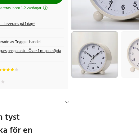
evereras inom 1-2 vardagar
s
- Leverans på 1 dag*
fierade av Trygg e-handel
gars prisgaranti - Över 1 miljon nöjda
h tyst
ka för en