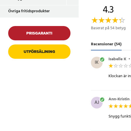
samtidigt som den är 
4.3
Övriga fritidsprodukter
Specifikation
- Färg: Vit
Baserat på 54 betyg
- Mått: 10,5 x 11 x 5,5
PRISGARANTI
- Form: Rund
Recensioner (54)
- Mekanism: Tyst
UTFÖRSÄLJNING
Artikelnummer
:
8500
Isabelle K
•
IK
Klockan är in
Ann-Kristin 
AJ
Snygg funkti