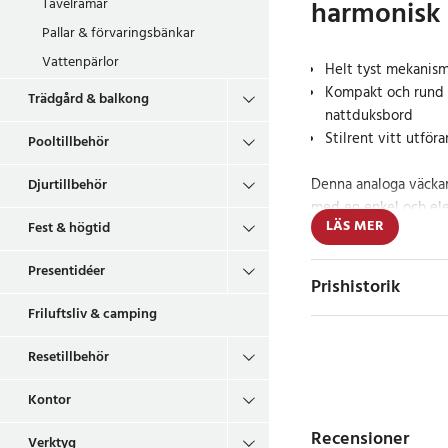
harmonisk 
Tavelramar
Pallar & förvaringsbänkar
Vattenpärlor
Helt tyst mekanism
Kompakt och rund d
Trädgård & balkong
nattduksbord
Stilrent vitt utfö
Pooltillbehör
Denna analoga väckar
Djurtillbehör
med en enkel och ele
LÄS MER
Fest & högtid
mekanism slipper du 
natten, vilket gör d
Presentidéer
kompakta storleken på
Prishistorik
klockan tar minimalt
Friluftsliv & camping
lätt att läsa av.
Resetillbehör
Stil och funktion
Kontor
Den runda formen och
Recensioner
väckarklockan smälter 
Verktyg