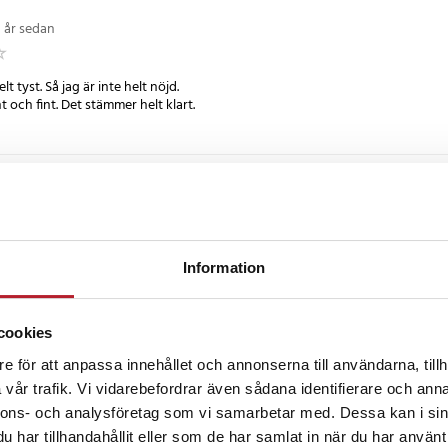
1 år sedan
lt tyst. Så jag är inte helt nöjd.
nt och fint. Det stämmer helt klart.
•
1 år sedan
kund 👍👍
Information
•
2 år sedan
cookies
e för att anpassa innehållet och annonserna till användarna, tillh
inger tillräcklig hög. Klockan är lite store än jag förväntade mig
vår trafik. Vi vidarebefordrar även sådana identifierare och anna
nnons- och analysföretag som vi samarbetar med. Dessa kan i sin
har tillhandahållit eller som de har samlat in när du har använt 