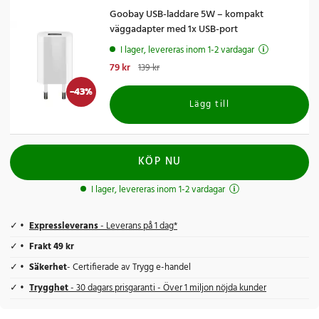
Goobay USB-laddare 5W – kompakt
väggadapter med 1x USB-port
I lager, levereras inom 1-2 vardagar
Nuvarande pris
79 kr
:
79 kr
Tidigare pris
:
139 kr
139 kr
-
43
%
Lägg till
KÖP NU
I lager, levereras inom 1-2 vardagar
Expressleverans
- Leverans på 1 dag*
Frakt 49 kr
Säkerhet
- Certifierade av Trygg e-handel
Trygghet
- 30 dagars prisgaranti - Över 1 miljon nöjda kunder