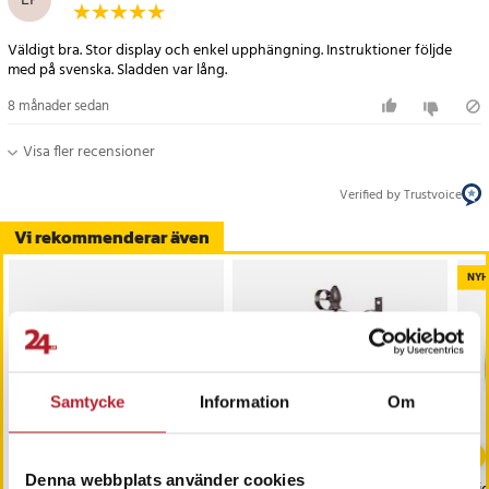
Väldigt bra. Stor display och enkel upphängning. Instruktioner följde
med på svenska. Sladden var lång.
8 månader sedan
Visa fler recensioner
Verified by Trustvoice
Vi rekommenderar även
NYH
Samtycke
Information
Om
Denna webbplats använder cookies