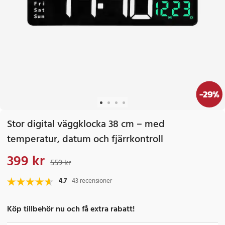
-
29
%
Stor digital väggklocka 38 cm – med
temperatur, datum och fjärrkontroll
399 kr
Nuvarande pris
:
399 kr
Tidigare pris
:
559 kr
559 kr
4.7
43 recensioner
Köp tillbehör nu och få extra rabatt!