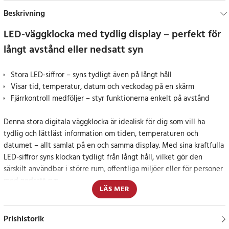
Beskrivning
LED-väggklocka med tydlig display – perfekt för
långt avstånd eller nedsatt syn
Stora LED-siffror – syns tydligt även på långt håll
Visar tid, temperatur, datum och veckodag på en skärm
Fjärrkontroll medföljer – styr funktionerna enkelt på avstånd
Denna stora digitala väggklocka är idealisk för dig som vill ha
tydlig och lättläst information om tiden, temperaturen och
datumet – allt samlat på en och samma display. Med sina kraftfulla
LED-siffror syns klockan tydligt från långt håll, vilket gör den
särskilt användbar i större rum, offentliga miljöer eller för personer
med nedsatt syn.
LÄS MER
Flera funktioner i en stilren enhet
Prishistorik
Klockan visar inte bara tiden utan också veckodag, datum och