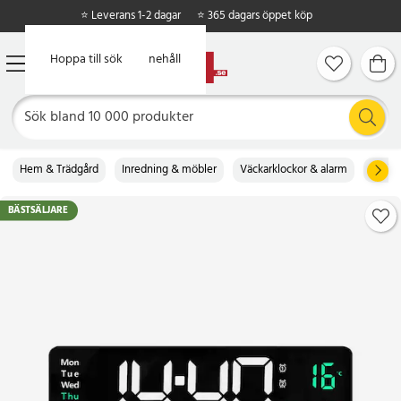
⭐ Leverans 1-2 dagar
⭐ 365 dagars öppet köp
Hoppa till huvudinnehåll
Hoppa till sök
Hem & Trädgård
Inredning & möbler
Väckarklockor & alarm
Digita
BÄSTSÄLJARE