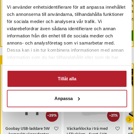
Digital väggklocka med
Vintage väggklocka på
Dig
datum, temperatur och
ställning
bo
Vi använder enhetsidentifierare för att anpassa innehållet
fuktighetsmätare - Vit
dis
och annonserna till användarna, tillhandahålla funktioner
Mo
Pris
599 kr
:
599 kr
Pris
399 kr
:
399 kr
Pri
189
för sociala medier och analysera vår trafik. Vi
da
I lager, levereras inom 1-2 vardagar
I lager, levereras inom 1-2 vardagar
vidarebefordrar även sådana identifierare och annan
Köp
Köp
information från din enhet till de sociala medier och
annons- och analysföretag som vi samarbetar med.
Dessa kan i sin tur kombinera informationen med annan
information som du har tillhandahållit eller som de har
Andra köpte också
samlat in när du har använt deras tjänster.
Tillåt alla
Anpassa
-
29
%
-
21
%
Goobay USB-laddare 5W
Väckarklocka i trä med
Kor