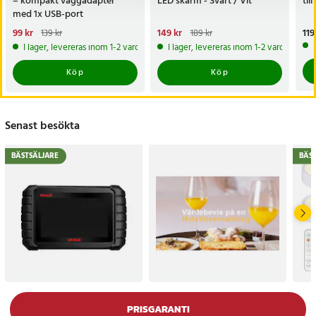
– kompakt väggadapter
LED skärm - Svart / Vit
til
med 1x USB-port
Nuvarande pris
99 kr
:
Nuvarande pris
149 kr
:
Pri
119
139 kr
189 kr
99 kr
Tidigare pris
:
139 kr
149 kr
Tidigare pris
:
189 kr
I lager, levereras inom 1-2 vardagar
I lager, levereras inom 1-2 vardagar
Köp
Köp
Senast besökta
BÄSTSÄLJARE
BÄS
PRISGARANTI