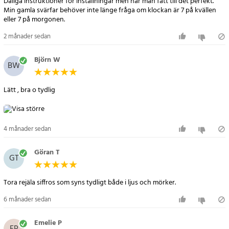
Dåliga instruktioner för inställningar men när man fått till det perfekt.
- Produkt: Digital LED-väggklocka
Min gamla svärfar behöver inte länge fråga om klockan är 7 på kvällen
- Funktioner: Tid, datum, veckodag, temperatur
eller 7 på morgonen.
- Display: Stor LED-display med tydliga siffror
2 månader sedan
- Material: Akrylplast
- Färg: Svart med vita och gröna detaljer
Björn W
- Storlek: 38,7 x 3,2 x 13 cm
BW
- Vikt: ca 669 g
- Strömförsörjning: USB (adapter till 230V köps separat)
Lätt , bra o tydlig
- Montering: Väggupphängning med 4 hål
- Tillbehör: 1 x fjärrkontroll (batteri ingår)
4 månader sedan
Artikelnummer
:
98241
Göran T
GT
Tora rejäla siffros som syns tydligt både i ljus och mörker.
6 månader sedan
Emelie P
EP