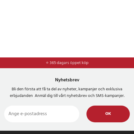
⭐ 365 dagars öppet köp
⭐
Frakt 49kr *
Nyhetsbrev
Bli den första att få ta del av nyheter, kampanjer och exklusiva
erbjudanden Anmäl dig till vårt nyhetsbrev och SMS-kampanjer.
OK