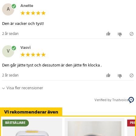
Anette
A
Den är vacker och tyst!
2 år sedan
Vasvi
V
Den går jätte tyst och dessutom är den jätte fin klocka .
2 år sedan
Visa fler recensioner
Verified by Trustvoice
Vi rekommenderar även
BÄSTSÄLJARE
PRE