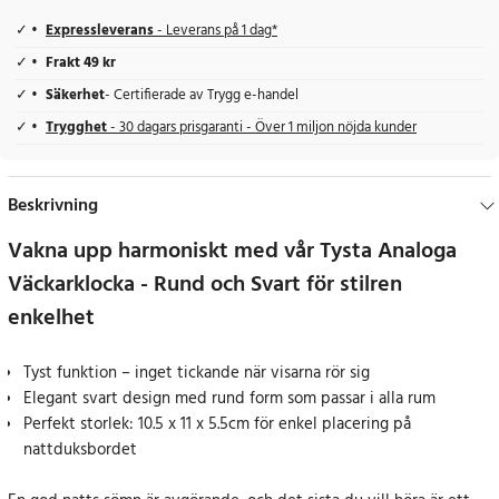
Expressleverans
- Leverans på 1 dag*
Frakt 49 kr
Säkerhet
- Certifierade av Trygg e-handel
Trygghet
- 30 dagars prisgaranti - Över 1 miljon nöjda kunder
Beskrivning
Vakna upp harmoniskt med vår Tysta Analoga
Väckarklocka - Rund och Svart för stilren
enkelhet
Tyst funktion – inget tickande när visarna rör sig
Elegant svart design med rund form som passar i alla rum
Perfekt storlek: 10.5 x 11 x 5.5cm för enkel placering på
nattduksbordet