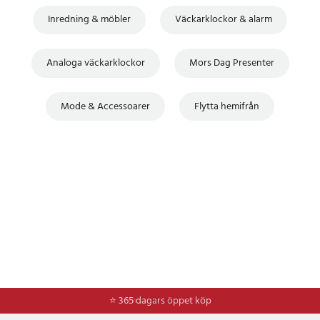
Inredning & möbler
Väckarklockor & alarm
Analoga väckarklockor
Mors Dag Presenter
Mode & Accessoarer
Flytta hemifrån
⭐ 365 dagars öppet köp
⭐
Frakt 49kr *