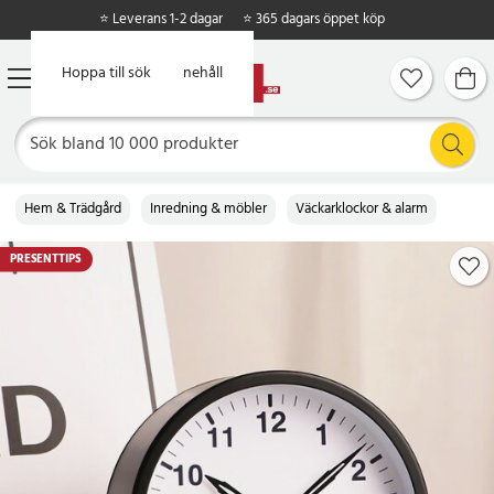
⭐ Leverans 1-2 dagar
⭐ 365 dagars öppet köp
Hoppa till huvudinnehåll
Hoppa till sök
Hem & Trädgård
Inredning & möbler
Väckarklockor & alarm
PRESENTTIPS