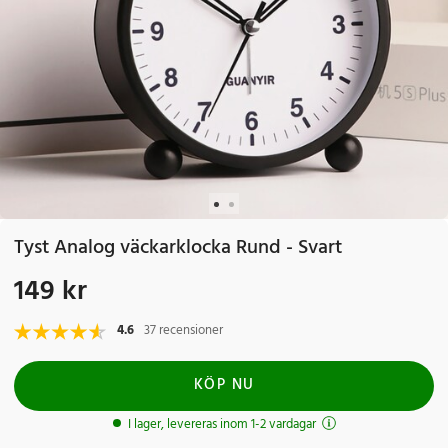
Tyst Analog väckarklocka Rund - Svart
149 kr
Pris
:
149 kr
4.6
37 recensioner
KÖP NU
I lager, levereras inom 1-2 vardagar