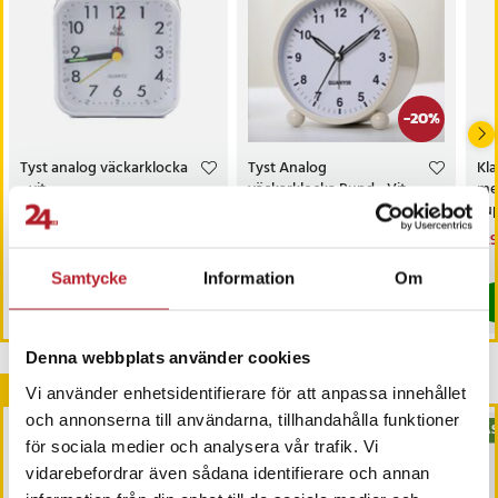
-
20
%
Artikelnummer
:
85003
Tyst analog väckarklocka
Tyst Analog
Kla
- vit
väckarklocka Rund - Vit
me
su
Pris
129 kr
:
129 kr
Nuvarande pris
119 kr
:
Nu
129
149 kr
119 kr
Tidigare pris
:
149 kr
129
I lager, levereras inom 1-2 vardagar
I lager, levereras inom 1-2 vardagar
Samtycke
Information
Om
Köp
Köp
Denna webbplats använder cookies
Andra köpte också
Vi använder enhetsidentifierare för att anpassa innehållet
och annonserna till användarna, tillhandahålla funktioner
BÄS
för sociala medier och analysera vår trafik. Vi
vidarebefordrar även sådana identifierare och annan