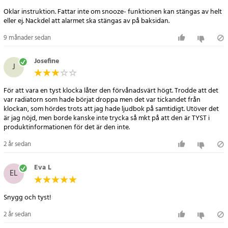
- Perfekt för sovrum, kontor eller
Oklar instruktion. Fattar inte om snooze- funktionen kan stängas av helt
eller ej. Nackdel att alarmet ska stängas av på baksidan.
9 månader sedan
Josefine
J
För att vara en tyst klocka låter den förvånadsvärt högt. Trodde att det
var radiatorn som hade börjat droppa men det var tickandet från
klockan, som hördes trots att jag hade ljudbok på samtidigt. Utöver det
är jag nöjd, men borde kanske inte trycka så mkt på att den är TYST i
produktinformationen för det är den inte.
2 år sedan
Eva L
EL
Snygg och tyst!
2 år sedan