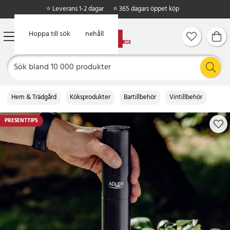
⭐ Leverans 1-2 dagar
⭐ 365 dagars öppet köp
Hoppa till huvudinnehåll
Hoppa till sök
Hem & Trädgård
Köksprodukter
Bartillbehör
Vintillbehör
PRESENTTIPS