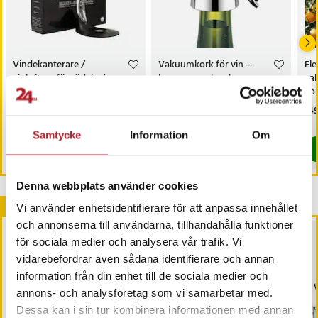
Vindekanterare /
Vakuumkork för vin –
Ele
vinluftare för rödvin /
bevarar smak och
va
vinareator med ställ /
fräschör längre
ko
dekanterare för vin
fol
Pris
249 kr
:
249 kr
Pris
69 kr
:
69 kr
Pri
149
I lager, levereras inom 1-2 vardagar
I lager, levereras inom 1-2 vardagar
Samtycke
Information
Om
Köp
Köp
Denna webbplats använder cookies
Andra köpte också
Vi använder enhetsidentifierare för att anpassa innehållet
och annonserna till användarna, tillhandahålla funktioner
för sociala medier och analysera vår trafik. Vi
vidarebefordrar även sådana identifierare och annan
information från din enhet till de sociala medier och
annons- och analysföretag som vi samarbetar med.
Dessa kan i sin tur kombinera informationen med annan