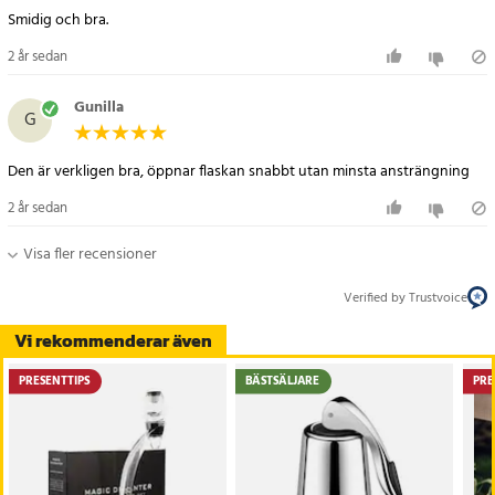
Smidig och bra.
2 år sedan
Gunilla
G
Den är verkligen bra, öppnar flaskan snabbt utan minsta ansträngning
2 år sedan
Visa fler recensioner
Verified by Trustvoice
Vi rekommenderar även
PRESENTTIPS
BÄSTSÄLJARE
PRE