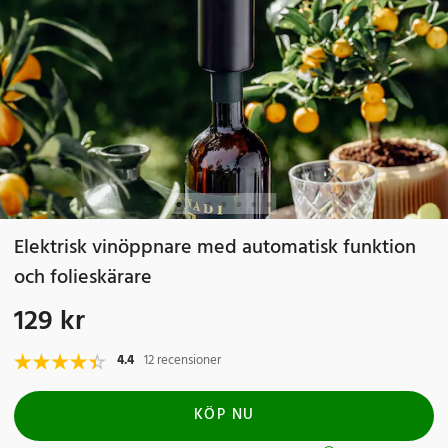
Elektrisk vinöppnare med automatisk funktion
och folieskärare
129 kr
Pris
:
129 kr
4.4
12 recensioner
KÖP NU