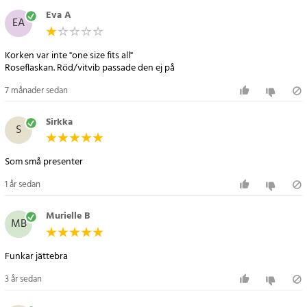
Eva A
Artikelnummer
:
83069
EA
Korken var inte "one size fits all"
Roseflaskan. Röd/vitvib passade den ej på
7 månader sedan
Sirkka
S
1 år sedan
Murielle B
MB
Funkar jättebra
3 år sedan