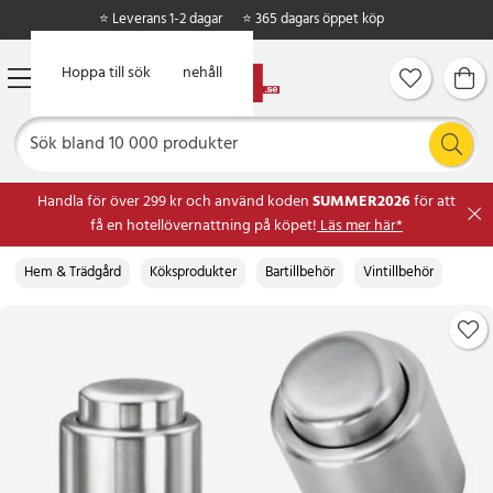
⭐ Leverans 1-2 dagar
⭐ 365 dagars öppet köp
Hoppa till huvudinnehåll
Hoppa till sök
Handla för över 299 kr och använd koden
SUMMER2026
för att
få en hotellövernattning på köpet!
Läs mer här*
Hem & Trädgård
Köksprodukter
Bartillbehör
Vintillbehör