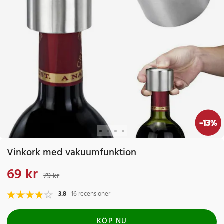
-
13
%
Vinkork med vakuumfunktion
69 kr
Nuvarande pris
:
69 kr
Tidigare pris
:
79 kr
79 kr
3.8
16 recensioner
KÖP NU