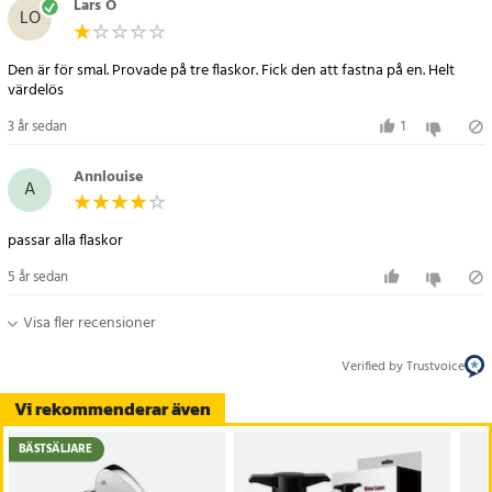
Lars O
LO
Den är för smal. Provade på tre flaskor. Fick den att fastna på en. Helt
värdelös
3 år sedan
1
Annlouise
A
passar alla flaskor
5 år sedan
Visa fler recensioner
Verified by Trustvoice
Vi rekommenderar även
BÄSTSÄLJARE