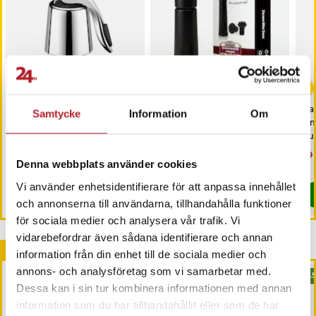
-
29
%
Vakuumkork för vin –
Vinkork med
Va
Samtycke
Information
Om
bevarar smak och
vakuumpump –
vin
fräschör längre
förlänger vinets hållbarhet
pu
efter öppning
Pris
69 kr
:
69 kr
Nuvarande pris
99 kr
:
Nu
29 
139 kr
99 kr
Tidigare pris
:
139 kr
29 
Denna webbplats använder cookies
I lager, levereras inom 1-2 vardagar
I lager, levereras inom 1-2 vardagar
Vi använder enhetsidentifierare för att anpassa innehållet
Köp
Köp
och annonserna till användarna, tillhandahålla funktioner
för sociala medier och analysera vår trafik. Vi
vidarebefordrar även sådana identifierare och annan
Andra köpte också
information från din enhet till de sociala medier och
annons- och analysföretag som vi samarbetar med.
PRESENTTIPS
BÄSTSÄLJARE
BÄS
Dessa kan i sin tur kombinera informationen med annan
information som du har tillhandahållit eller som de har