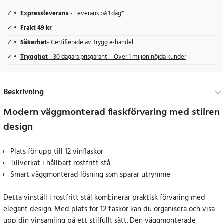
Expressleverans
- Leverans på 1 dag*
Frakt 49 kr
Säkerhet
- Certifierade av Trygg e-handel
Trygghet
- 30 dagars prisgaranti - Över 1 miljon nöjda kunder
Beskrivning
Modern väggmonterad flaskförvaring med stilren
design
Plats för upp till 12 vinflaskor
Tillverkat i hållbart rostfritt stål
Smart väggmonterad lösning som sparar utrymme
Detta vinställ i rostfritt stål kombinerar praktisk förvaring med
elegant design. Med plats för 12 flaskor kan du organisera och visa
upp din vinsamling på ett stilfullt sätt. Den väggmonterade