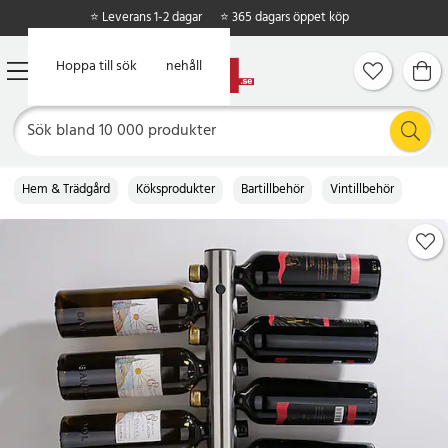
⭐ Leverans 1-2 dagar
⭐ 365 dagars öppet köp
Hoppa till huvudinnehåll
Hoppa till sök
Hem & Trädgård
Köksprodukter
Bartillbehör
Vintillbehör