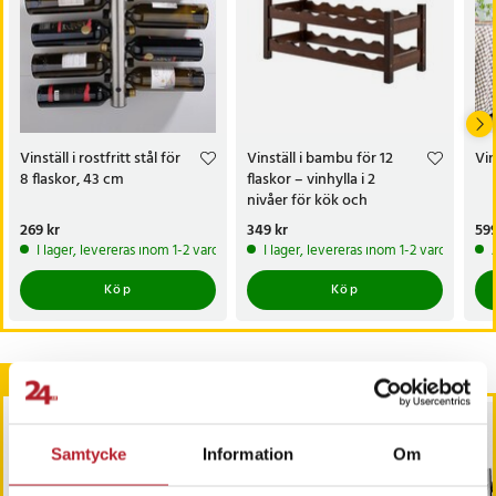
Vinställ i rostfritt stål för
Vinställ i bambu för 12
Vin
8 flaskor, 43 cm
flaskor – vinhylla i 2
nivåer för kök och
hemmabar
Pris
269 kr
:
269 kr
Pris
349 kr
:
349 kr
Pri
599
I lager, levereras inom 1-2 vardagar
I lager, levereras inom 1-2 vardagar
Köp
Köp
Andra köpte också
BÄSTSÄLJARE
Samtycke
Information
Om