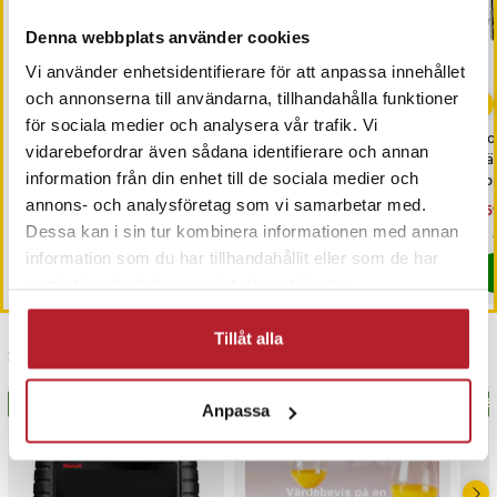
Denna webbplats använder cookies
Vi använder enhetsidentifierare för att anpassa innehållet
och annonserna till användarna, tillhandahålla funktioner
för sociala medier och analysera vår trafik. Vi
Nedis trådlös dörrklocka
Full-motion väggfäste
Go
vidarebefordrar även sådana identifierare och annan
150 m med 58 melodier
för TV / TV-väggfäste /
Väg
information från din enhet till de sociala medier och
väggfäste 37–80 tum VESA
ap
600 × 400 / maxvikt 40 kg
annons- och analysföretag som vi samarbetar med.
Pris
349 kr
:
349 kr
Pris
299 kr
:
299 kr
Nu
1 5
1 5
Just nu har vi bara 2 kvar av denna produkt
I lager, levereras inom 1-2 vardagar
Dessa kan i sin tur kombinera informationen med annan
information som du har tillhandahållit eller som de har
Köp
Köp
samlat in när du har använt deras tjänster.
Tillåt alla
Senast besökta
BÄSTSÄLJARE
BÄS
Anpassa