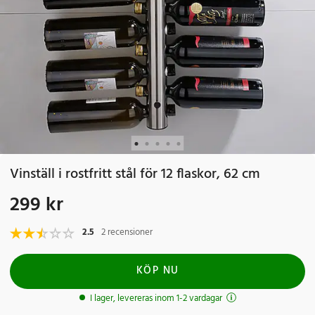
Vinställ i rostfritt stål för 12 flaskor, 62 cm
299 kr
Pris
:
299 kr
2.5
2 recensioner
KÖP NU
I lager, levereras inom 1-2 vardagar