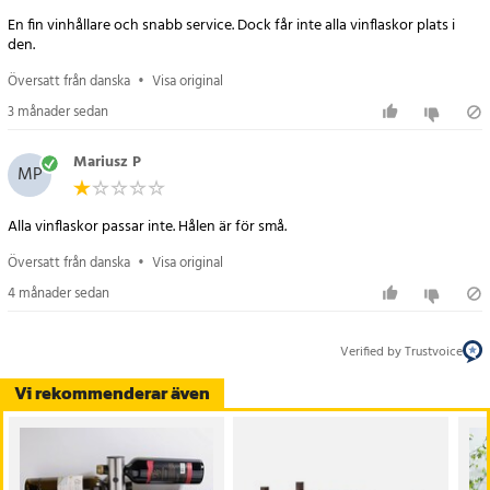
- Montering: Väggfäste
En fin vinhållare och snabb service. Dock får inte alla vinflaskor plats i
den.
Artikelnummer
:
122025
Översatt från danska
•
Visa original
3 månader sedan
Mariusz P
MP
Alla vinflaskor passar inte. Hålen är för små.
Översatt från danska
•
Visa original
4 månader sedan
Verified by Trustvoice
Vi rekommenderar även