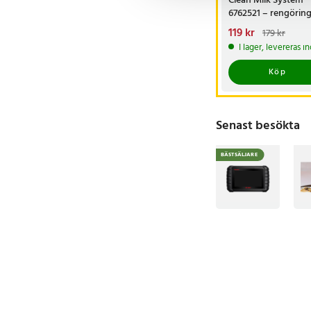
Clean Milk System
6762521 – rengöring
mjölksystem
Nuvarande pris
119 kr
:
179 kr
119 kr
Tidigare pris
:
I lager, levereras 
179 kr
Köp
Senast besökta
BÄSTSÄLJARE