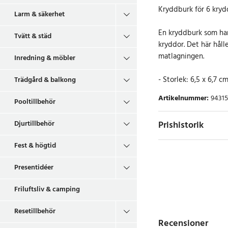
Kryddburk för 6 kryd
Larm & säkerhet
En kryddburk som har 
Tvätt & städ
kryddor. Det här håll
matlagningen.
Inredning & möbler
- Storlek: 6,5 x 6,7 c
Trädgård & balkong
Artikelnummer
:
94315
Pooltillbehör
Prishistorik
Djurtillbehör
Fest & högtid
Presentidéer
Friluftsliv & camping
Resetillbehör
Recensioner