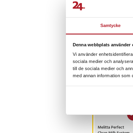
PJ
•
4 år se
PJ
Samtycke
Värdelöst, fi
Översatt från 
Denna webbplats använder 
Vi använder enhetsidentifierar
sociala medier och analysera 
Andra köpte o
till de sociala medier och a
med annan information som du 
-
3
Melitta Perfect