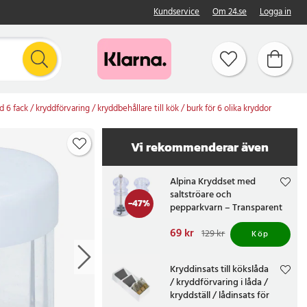
Kundservice
Om 24.se
Logga in
6 fack / kryddförvaring / kryddbehållare till kök / burk för 6 olika kryddor
Vi rekommenderar även
Alpina Kryddset med
saltströare och
-
47
%
pepparkvarn – Transparent
Nuvarande pris
69 kr
:
129 kr
Köp
69 kr
Tidigare pris
:
129 kr
Kryddinsats till kökslåda
/ kryddförvaring i låda /
kryddställ / lådinsats för