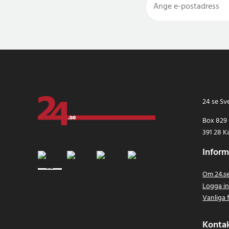
24 se Sv
Box 829
391 28 K
Inform
Om 24.s
Logga i
Vanliga 
Konta