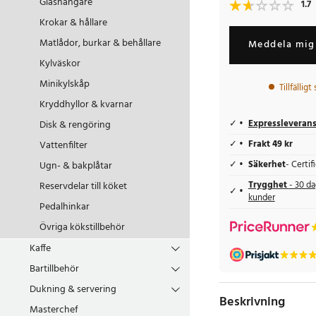
Glashängare
1.7
Krokar & hållare
Matlådor, burkar & behållare
Meddela mig 
Kylväskor
Minikylskåp
Tillfälligt
Kryddhyllor & kvarnar
Expressleveran
Disk & rengöring
Frakt 49 kr
Vattenfilter
Säkerhet
- Certi
Ugn- & bakplåtar
Trygghet
- 30 da
Reservdelar till köket
kunder
Pedalhinkar
Övriga kökstillbehör
Kaffe
Bartillbehör
Dukning & servering
Beskrivning
Masterchef