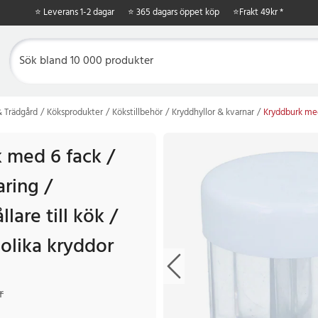
⭐ Leverans 1-2 dagar
⭐ 365 dagars öppet köp
⭐
Frakt 49kr *
 Trädgård
Köksprodukter
Kökstillbehör
Kryddhyllor & kvarnar
Kryddburk med 
 med 6 fack /
ring /
lare till kök /
 olika kryddor
r
Tidigare pris
:
89 kr
r