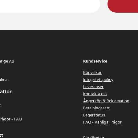
erige AB
Kundservice
Köpvillkor
almar
Integritetspolicy
Leveranser
ation
Kontakta oss
Ångerköp & Reklamation
e
Betalningssätt
n
Lagerstatus
frågor - FAQ
FAQ - Vanliga Frågor
kt