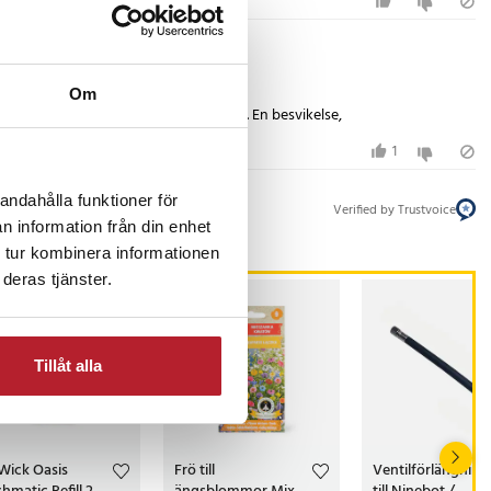
Om
lim, att även etikettspray måste ge upp. En besvikelse,
1
andahålla funktioner för
Verified by Trustvoice
n information från din enhet
 tur kombinera informationen
deras tjänster.
Tillåt alla
 Wick Oasis
Frö till
Ventilförlängning