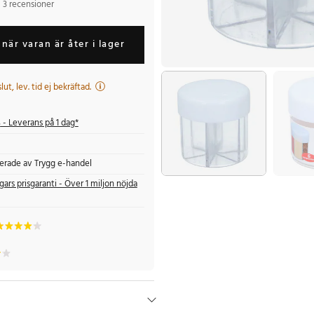
3 recensioner
när varan är åter i lager
 slut, lev. tid ej bekräftad.
s
- Leverans på 1 dag*
fierade av Trygg e-handel
gars prisgaranti - Över 1 miljon nöjda