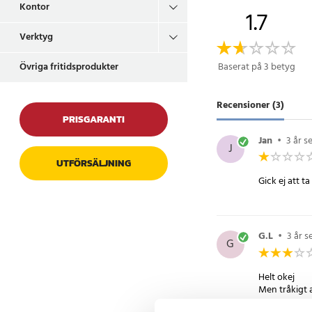
Kontor
1.7
Verktyg
Övriga fritidsprodukter
Baserat på 3 betyg
Recensioner (3)
PRISGARANTI
Jan
•
3 år s
J
UTFÖRSÄLJNING
Gick ej att t
G.L
•
3 år 
G
Helt okej
Men tråkigt a