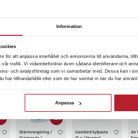
dan
Information
ck slängas. 80 % av lådan är täckt av etiketter, som är så tjocka och fulla av 
norska
•
Visa original
cookies
e för att anpassa innehållet och annonserna till användarna, tillh
vår trafik. Vi vidarebefordrar även sådana identifierare och anna
ckså
nnons- och analysföretag som vi samarbetar med. Dessa kan i sin
har tillhandahållit eller som de har samlat in när du har använt 
Anpassa
4
%
-
63
%
Skärmrengöring /
Gembird kylpasta
Air