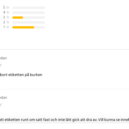
5
☆
4
☆
3
☆
2
☆
1
☆
edan
a bort etiketten på burken
sedan
tt etiketten runt om satt fast och inte lätt gick att dra av. Vill kunna se inne