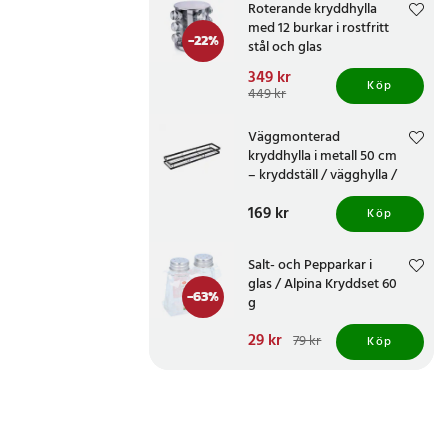
Roterande kryddhylla
med 12 burkar i rostfritt
-
22
%
stål och glas
Nuvarande pris
349 kr
:
Köp
349 kr
Tidigare pris
:
449 kr
449 kr
Väggmonterad
kryddhylla i metall 50 cm
– kryddställ / vägghylla /
kryddförvaring
Pris
169 kr
:
169 kr
Köp
Salt- och Pepparkar i
glas / Alpina Kryddset 60
-
63
%
g
Nuvarande pris
29 kr
:
79 kr
Köp
29 kr
Tidigare pris
:
79 kr