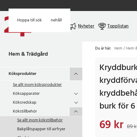
Hoppa till huvudinnehåll
Hoppa till sök
Meny
Nyheter
Topplistan
Du är här:
Hem
Hem &
Hem & Trädgård
Kryddburk
Köksprodukter
kryddförva
Se allt inom
köksprodukter
kryddbehål
Köksapparater
Köksredskap
burk för 6
Kökstillbehör
69 kr
Se allt inom
kökstillbehör
Nuvarande pris
:
69 k
89 k
Bakplåtspapper till airfryer