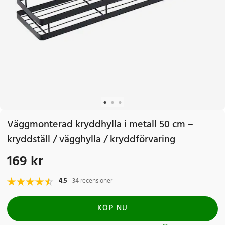
Väggmonterad kryddhylla i metall 50 cm –
kryddställ / vägghylla / kryddförvaring
169 kr
Pris
:
169 kr
4.5
34 recensioner
KÖP NU