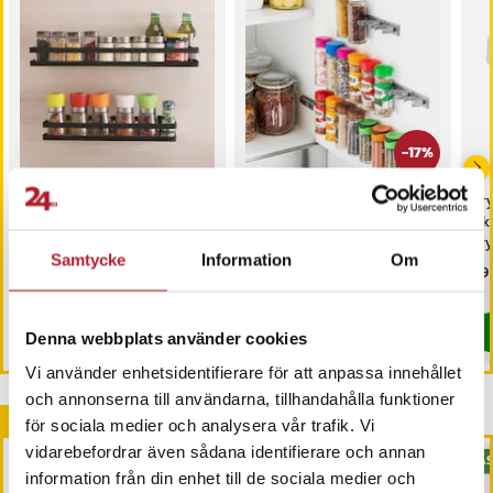
-
17
%
Väggmonterad
InnovaGoods kryddhylla
Kry
kryddhylla 25cm /
- självhäftande &
/ k
kryddställ i metall /
vägghängd
kry
Samtycke
Information
Om
kryddförvaring
kr
Pris
99 kr
:
99 kr
Nuvarande pris
99 kr
:
Pri
89 
119 kr
99 kr
Tidigare pris
:
119 kr
I lager, levereras inom 1-2 vardagar
I lager, levereras inom 1-2 vardagar
Köp
Köp
Denna webbplats använder cookies
Vi använder enhetsidentifierare för att anpassa innehållet
och annonserna till användarna, tillhandahålla funktioner
Andra köpte också
för sociala medier och analysera vår trafik. Vi
vidarebefordrar även sådana identifierare och annan
BÄS
information från din enhet till de sociala medier och