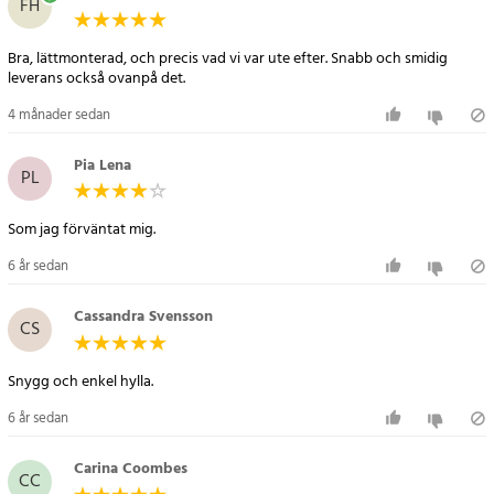
FH
- Vikt: 627 g
Artikelnummer
:
79934
Bra, lättmonterad, och precis vad vi var ute efter. Snabb och smidig
leverans också ovanpå det.
4 månader sedan
Pia Lena
PL
Som jag förväntat mig.
6 år sedan
Cassandra Svensson
CS
Snygg och enkel hylla.
6 år sedan
Carina Coombes
CC