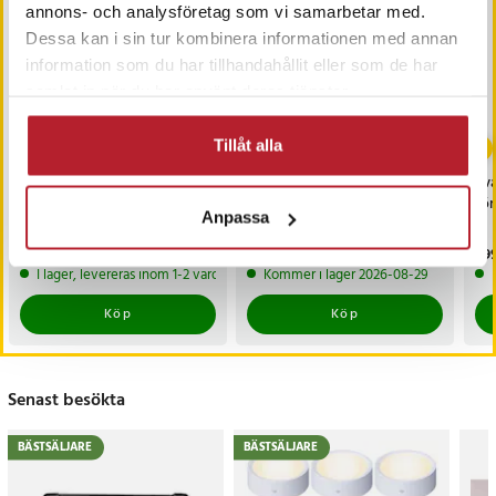
annons- och analysföretag som vi samarbetar med.
Dessa kan i sin tur kombinera informationen med annan
information som du har tillhandahållit eller som de har
samlat in när du har använt deras tjänster.
Tillåt alla
Väggmonterad
Svart kryddhylla 27 x 8,5
Sva
kryddhylla 35 cm i svart
x 5 cm / kryddställ /
fö
Anpassa
metall / kryddhållare /
magnetisk förvaringshylla /
kökshylla vägg
hylla till kylskåp
Pris
89 kr
:
89 kr
Pris
139 kr
:
139 kr
Pri
299
I lager, levereras inom 1-2 vardagar
Kommer i lager 2026-08-29
Köp
Köp
Senast besökta
BÄSTSÄLJARE
BÄSTSÄLJARE