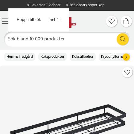
⭐ Leverans 1-2 dagar
⭐ 365 dagars öppet köp
Hoppa till huvudinnehåll
Hoppa till sök
Hem & Trädgård
Köksprodukter
Kökstillbehör
Kryddhyllor & kvarn