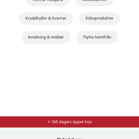
Kryddhyllor & kvarnar
Köksprodukter
Inredning & möbler
Flytta hemifrån
⭐ 365 dagars öppet köp
⭐
Frakt 49kr *