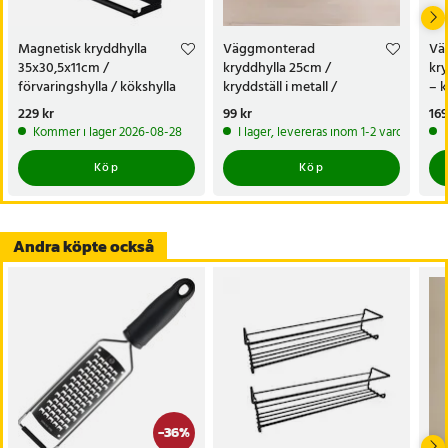
Magnetisk kryddhylla
Väggmonterad
Vä
35x30,5x11cm /
kryddhylla 25cm /
kry
förvaringshylla / kökshylla
kryddställ i metall /
– k
med magnetfäste till kyl- och
kryddförvaring
kr
Pris
229 kr
:
229 kr
Pris
99 kr
:
99 kr
Pri
169
frys
Kommer i lager 2026-08-28
I lager, levereras inom 1-2 vardagar
Köp
Köp
Andra köpte också
-
36
%