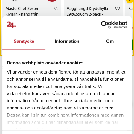
MasterChef Zester
Vägghängd Kryddhylla
Fäl
Rivjärn - Känd från
29x6,5x6cm 2-pack -
Sveriges Mästerkock
Svart
Nuvarande pris
109 kr
:
Pris
129 kr
:
129 kr
Nu
29 
169 kr
109 kr
Tidigare pris
:
169 kr
29 
I lager, levereras inom 1-2 vardagar
I lager, levereras inom 1-2 vardagar
Samtycke
Information
Om
Köp
Köp
Denna webbplats använder cookies
Senast besökta
Vi använder enhetsidentifierare för att anpassa innehållet
och annonserna till användarna, tillhandahålla funktioner
BÄSTSÄLJARE
BÄS
för sociala medier och analysera vår trafik. Vi
vidarebefordrar även sådana identifierare och annan
information från din enhet till de sociala medier och
annons- och analysföretag som vi samarbetar med.
Dessa kan i sin tur kombinera informationen med annan
information som du har tillhandahållit eller som de har
samlat in när du har använt deras tjänster.