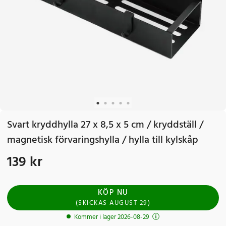
Svart kryddhylla 27 x 8,5 x 5 cm / kryddställ /
magnetisk förvaringshylla / hylla till kylskåp
139 kr
Pris
:
139 kr
KÖP NU
(
SKICKAS
AUGUST 29
)
Kommer i lager 2026-08-29