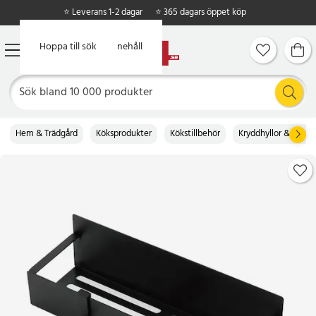
⭐ Leverans 1-2 dagar
⭐ 365 dagars öppet köp
Hoppa till huvudinnehåll
Hoppa till sök
Hem & Trädgård
Köksprodukter
Kökstillbehör
Kryddhyllor & kvarn