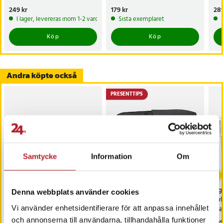
skåporganisatör
bänkskiva
Pris
249 kr
:
249 kr
Pris
179 kr
:
179 kr
Pri
289
I lager, levereras inom 1-2 vardagar
Sista exemplaret
Köp
Köp
Andra köpte också
PRESENTTIPS
Samtycke
Information
Om
-
62
%
-
31
%
Justerbar Bestikslåda /
Masterchef Earth Knivset
Ägg
Denna webbplats använder cookies
förvaringslåda för
med 3 knivar - Känd från
kyl
Vi använder enhetsidentifierare för att anpassa innehållet
bestick
Sveriges Mästerkock
pl
och annonserna till användarna, tillhandahålla funktioner
Nuvarande pris
49 kr
:
Nuvarande pris
109 kr
:
Pri
109
129 kr
159 kr