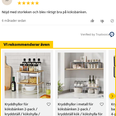
JJ
Specifikation
- Varumärke: SONGMICS
Nöjd med storleken och blev riktigt bra på köksbänken.
- Modell: UKCS02NW
- Material: Metall + konstruerat trä
6 månader sedan
- Färg: Molnvit och naturbeige
- Mått per hylla: 29,7 x 19,6 x 15,7 cm (B x D x H)
Verified by Trustvoice
- Viktkapacitet: upp till 15 kg per hylla
- Antal hyllor: 2 st
Vi rekommenderar även
- Funktioner: Stapelbar, utdragbar, anpassningsbar, robust
konstruktion
- Användningsområden: Köksbänk, skafferi, vardagsrum, kontor
eller badrum
Artikelnummer
:
124018
Kryddhyllor för
Kryddhyllor i metall för
Kry
köksbänken 2-pack /
köksbänken 2-pack /
ba
kryddställ / kökshylla /
kryddställ kök / kökshylla för
4-p