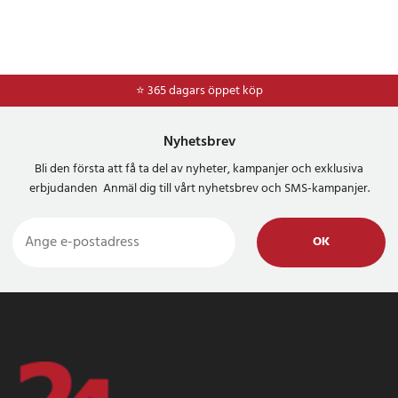
⭐ 365 dagars öppet köp
⭐
Frakt 49kr *
Nyhetsbrev
Bli den första att få ta del av nyheter, kampanjer och exklusiva
erbjudanden Anmäl dig till vårt nyhetsbrev och SMS-kampanjer.
OK