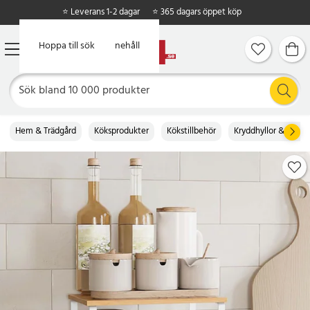
⭐ Leverans 1-2 dagar
⭐ 365 dagars öppet köp
Hoppa till huvudinnehåll
Hoppa till sök
Hem & Trädgård
Köksprodukter
Kökstillbehör
Kryddhyllor & kvarn