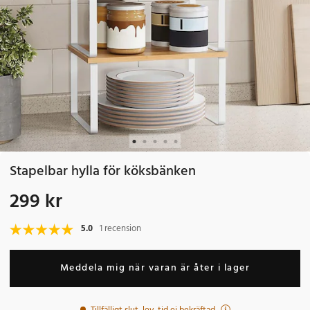
Stapelbar hylla för köksbänken
299 kr
Pris
:
299 kr
5.0
1 recension
Meddela mig när varan är åter i lager