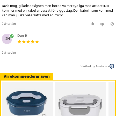
har allt du behöver för en komplett och smidig matupplevelse!
Jävla mög, gillade designen men borde va mer tydliga med att det INTE
kommer med en kabel anpassat för cigguttag. Den kabeln som kom med
Rostfritt stål
kan man ju lika väl ersätta med en micro.
2 år sedan
Matvärmarens behållare är tillverkad av högkvalitativt rostfritt
stål, vilket gör den hållbar och enkel att rengöra.
Dan H
DH
Specifikation:
- Kapacitet: 800 ml
2 år sedan
- Nominell effekt: 45-55W
- Spänning: 220-240V - 50/60Hz
- Kabellängd: 85 cm
Verified by Trustvoice
- Material: Rostfritt stål, silikon, plast
Vi rekommenderar även
- Färg: Blå
Artikelnummer
:
103712