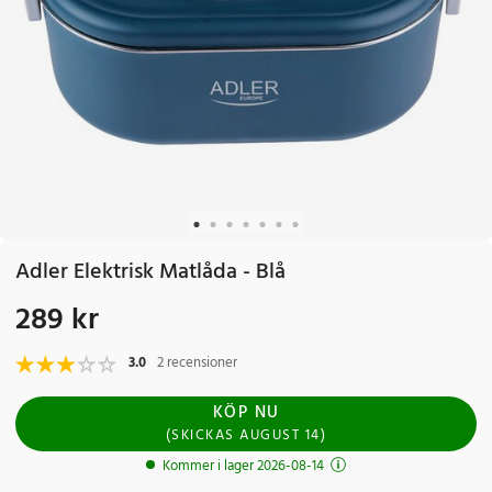
Adler Elektrisk Matlåda - Blå
289 kr
Pris
:
289 kr
3.0
2 recensioner
KÖP NU
(
SKICKAS
AUGUST 14
)
Kommer i lager 2026-08-14