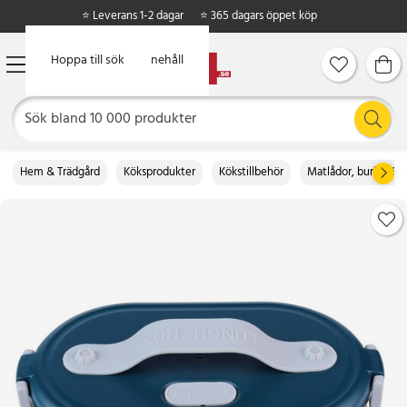
⭐ Leverans 1-2 dagar
⭐ 365 dagars öppet köp
Hoppa till huvudinnehåll
Hoppa till sök
Hem & Trädgård
Köksprodukter
Kökstillbehör
Matlådor, burkar & b