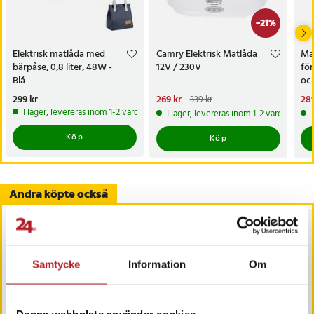
-
21
%
Elektrisk matlåda med
Camry Elektrisk Matlåda
Mat
bärpåse, 0,8 liter, 48W -
12V / 230V
för
Blå
och
och
Pris
299 kr
:
299 kr
Nuvarande pris
269 kr
:
Nu
289
339 kr
269 kr
Tidigare pris
:
339 kr
289
I lager, levereras inom 1-2 vardagar
I lager, levereras inom 1-2 vardagar
Köp
Köp
Andra köpte också
Samtycke
Information
Om
Denna webbplats använder cookies