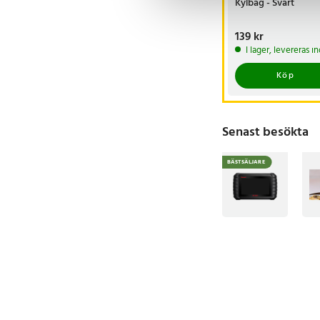
Kylbag - Svart
Pris
139 kr
:
139 kr
I lager, levereras 
Köp
Senast besökta
BÄSTSÄLJARE