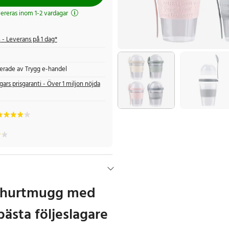
evereras inom 1-2 vardagar
s
- Leverans på 1 dag*
fierade av Trygg e-handel
gars prisgaranti - Över 1 miljon nöjda
ghurtmugg med
bästa följeslagare