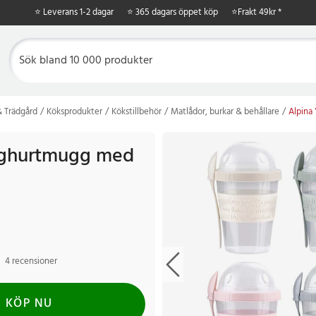
⭐ Leverans 1-2 dagar
⭐ 365 dagars öppet köp
⭐
Frakt 49kr *
 Trädgård
Köksprodukter
Kökstillbehör
Matlådor, burkar & behållare
Alpina
oghurtmugg med
4 recensioner
KÖP NU