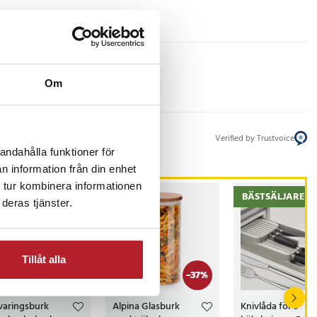
Om
Verified by Trustvoice
andahålla funktioner för
n information från din enhet
 tur kombinera informationen
BÄSTSÄLJARE
deras tjänster.
Tillåt alla
-
47
%
-
37
%
varingsburk
Alpina Glasburk
Knivlåda för 9