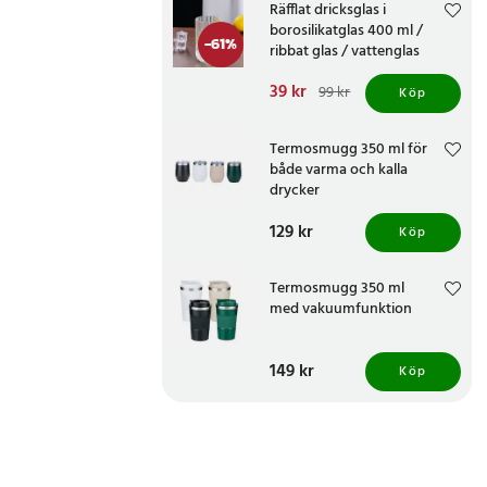
Räfflat dricksglas i
borosilikatglas 400 ml /
-
61
%
ribbat glas / vattenglas
Nuvarande pris
39 kr
:
99 kr
Köp
39 kr
Tidigare pris
:
99 kr
Termosmugg 350 ml för
både varma och kalla
drycker
Pris
129 kr
:
129 kr
Köp
Termosmugg 350 ml
med vakuumfunktion
Pris
149 kr
:
149 kr
Köp