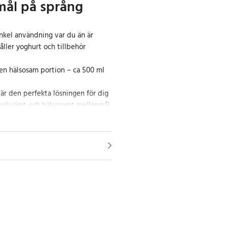
mål på språng
nkel användning var du än är
åller yoghurt och tillbehör
 en hälsosam portion – ca 500 ml
r den perfekta lösningen för dig
 bekvämt och hälsosamt mellanmål
ktisk sked som alltid finns till
are som håller din yoghurt och
 kan du njuta av ditt mellanmål
varje gång. Den kompakta designen
 med sig i väskan eller ryggsäcken.
för en aktiv livsstil
gen är utformad med en
tra grepp och en snackbehållare på