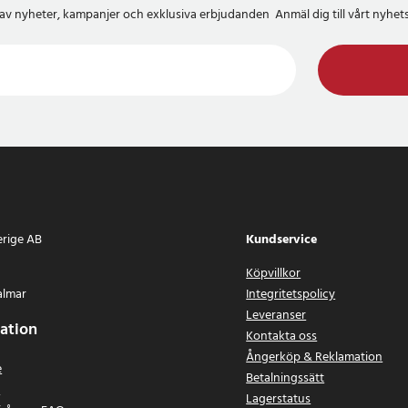
del av nyheter, kampanjer och exklusiva erbjudanden Anmäl dig till vårt nyh
erige AB
Kundservice
Köpvillkor
almar
Integritetspolicy
Leveranser
ation
Kontakta oss
Ångerköp & Reklamation
e
Betalningssätt
n
Lagerstatus