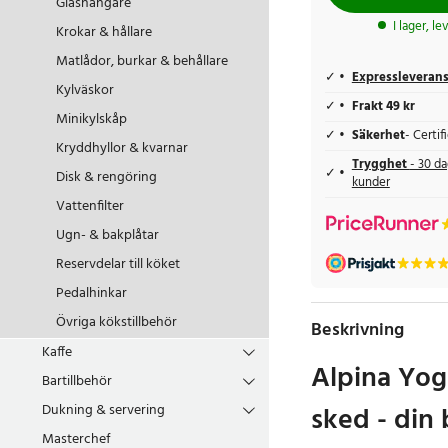
Glashängare
I lager, l
Krokar & hållare
Matlådor, burkar & behållare
Expressleveran
Kylväskor
Frakt 49 kr
Minikylskåp
Säkerhet
- Certi
Kryddhyllor & kvarnar
Trygghet
- 30 da
Disk & rengöring
kunder
Vattenfilter
Ugn- & bakplåtar
Reservdelar till köket
Pedalhinkar
Övriga kökstillbehör
Beskrivning
Kaffe
Alpina Yo
Bartillbehör
sked - din 
Dukning & servering
Masterchef