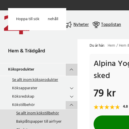
Hoppa till huvudinnehåll
Hoppa till sök
Meny
Nyheter
Topplistan
Du är här:
Hem
Hem &
Hem & Trädgård
Alpina Y
Köksprodukter
sked
Se allt inom
köksprodukter
Köksapparater
79 kr
Pris
:
79 kr
Köksredskap
Kökstillbehör
4.8
Se allt inom
kökstillbehör
Bakplåtspapper till airfryer