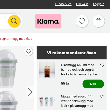
Kundservice
Om 24.se
Logga in
 Yoghurtmugg med sked
Vi rekommenderar även
Glasmugg 460 ml med
bambulock och sugrör –
för kalla & varma drycker
Pris
99 kr
:
99 kr
Köp
Mugg med sugrör 1,1
liter / drickmugg med
lock / plastmugg med