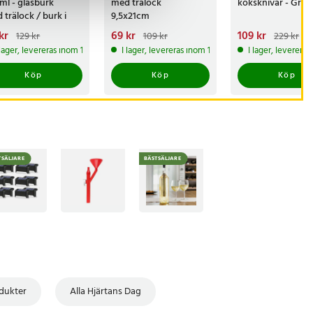
ml - glasburk
med trälock
köksknivar - Grå
 trälock / burk i
9,5x21cm
silikatglas /
arande pris
kr
:
Nuvarande pris
69 kr
:
Nuvarande pris
109 kr
:
129 kr
109 kr
229 kr
sburk
kr
Tidigare pris
:
69 kr
Tidigare pris
:
109 kr
Tidigare pri
 lager, levereras inom 1-2 vardagar
I lager, levereras inom 1-2 vardagar
I lager, leverera
kr
109 kr
229 kr
Köp
Köp
Köp
TSÄLJARE
BÄSTSÄLJARE
dukter
Alla Hjärtans Dag