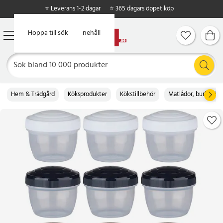
⭐ Leverans 1-2 dagar
⭐ 365 dagars öppet köp
Hoppa till huvudinnehåll
Hoppa till sök
Hem & Trädgård
Köksprodukter
Kökstillbehör
Matlådor, burkar & b