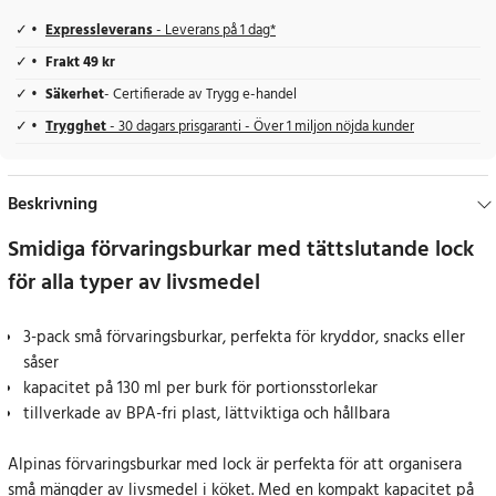
Expressleverans
- Leverans på 1 dag*
Frakt 49 kr
Säkerhet
- Certifierade av Trygg e-handel
Trygghet
- 30 dagars prisgaranti - Över 1 miljon nöjda kunder
Beskrivning
Smidiga förvaringsburkar med tättslutande lock
för alla typer av livsmedel
3-pack små förvaringsburkar, perfekta för kryddor, snacks eller
såser
kapacitet på 130 ml per burk för portionsstorlekar
tillverkade av BPA-fri plast, lättviktiga och hållbara
Alpinas förvaringsburkar med lock är perfekta för att organisera
små mängder av livsmedel i köket. Med en kompakt kapacitet på