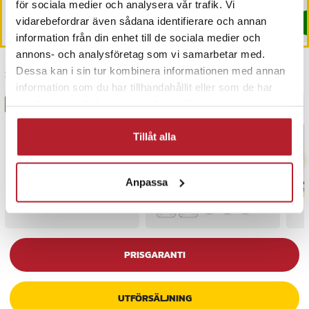
för sociala medier och analysera vår trafik. Vi
vidarebefordrar även sådana identifierare och annan
Köp
Köp
information från din enhet till de sociala medier och
annons- och analysföretag som vi samarbetar med.
Dessa kan i sin tur kombinera informationen med annan
Senast besökta
information som du har tillhandahållit eller som de har
samlat in när du har använt deras tjänster.
BÄSTSÄLJARE
BÄSTSÄLJARE
Tillåt alla
Anpassa
PRISGARANTI
UTFÖRSÄLJNING