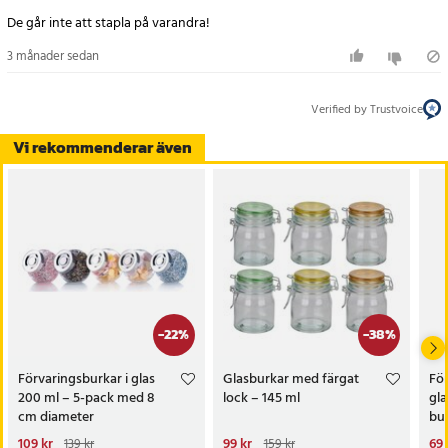
- Höjd: 6,5 cm
De går inte att stapla på varandra!
- Kapacitet: 130 ml per burk
- Vikt: 26 gram per burk
3 månader sedan
- Material: BPA-fri plast (PP)
- Antal: 3-pack
Verified by Trustvoice
- Färg: Skickas osorterat
Vi rekommenderar även
Artikelnummer
:
115211
-
22
%
-
38
%
Förvaringsburkar i glas
Glasburkar med färgat
För
200 ml – 5-pack med 8
lock – 145 ml
gla
cm diameter
bur
kö
Nuvarande pris
109 kr
:
Nuvarande pris
99 kr
:
Nu
69 
139 kr
159 kr