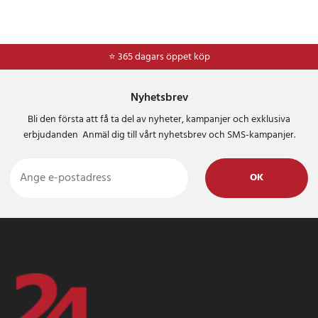
⭐ 365 dagars öppet köp
⭐
Frakt 49kr *
Nyhetsbrev
Bli den första att få ta del av nyheter, kampanjer och exklusiva
erbjudanden Anmäl dig till vårt nyhetsbrev och SMS-kampanjer.
OK