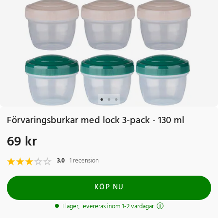
Förvaringsburkar med lock 3-pack - 130 ml
69 kr
Pris
:
69 kr
3.0
1 recension
KÖP NU
I lager, levereras inom 1-2 vardagar