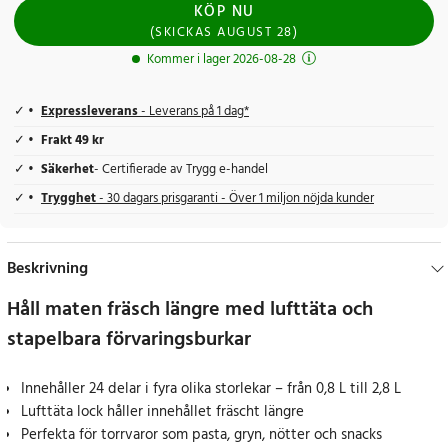
KÖP NU
(
SKICKAS
AUGUST 28
)
Kommer i lager 2026-08-28
Expressleverans
- Leverans på 1 dag*
Frakt 49 kr
Säkerhet
- Certifierade av Trygg e-handel
Trygghet
- 30 dagars prisgaranti - Över 1 miljon nöjda kunder
Beskrivning
Håll maten fräsch längre med lufttäta och
stapelbara förvaringsburkar
Innehåller 24 delar i fyra olika storlekar – från 0,8 L till 2,8 L
Lufttäta lock håller innehållet fräscht längre
Perfekta för torrvaror som pasta, gryn, nötter och snacks