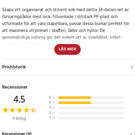
Skapa ett organiserat och stilrent kök med detta 24-delars set av
förvaringslådor med lock. Tillverkade i slitstark PP-plast och
utformade för att vara stapelbara, passar dessa burkar perfekt för
att maximera utrymmet i skafferi, lådor och hyllor. De
genomskinliga sidorna gör det enkelt att se innehållet, vilket
sparar tid och förenklar matlagningen.
LÄS MER
Varje burk är utrustad med ett lufttätt lock som förhindrar att fukt
och luft tränger in, vilket hjälper till att hålla maten fräsch längre.
Prishistorik
Setet innehåller 6 burkar i varje storlek:
0,8 liter, 1,4 liter, 2,0 liter och 2,8 liter – en komplett lösning för
både små och stora mängder torrvaror.
Recensioner
4.5
5
☆
Setet levereras även med etiketter och pennor, så att du enkelt
4
☆
kan märka upp burkarna för extra tydlighet.
3
☆
2
☆
1
☆
4 betyg
Smart förvaring för ett mer strukturerat kök
Recensioner (4)
Oavsett om du vill organisera frukostflingor, bönor eller snacks, ger