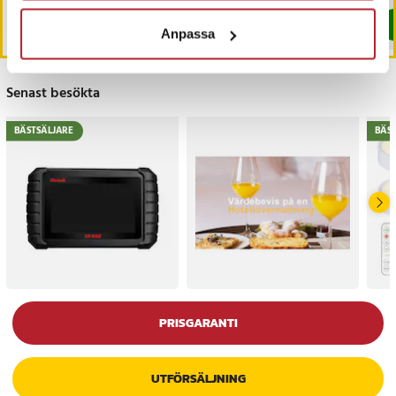
Köp
Köp
Anpassa
Senast besökta
BÄSTSÄLJARE
BÄS
PRISGARANTI
UTFÖRSÄLJNING