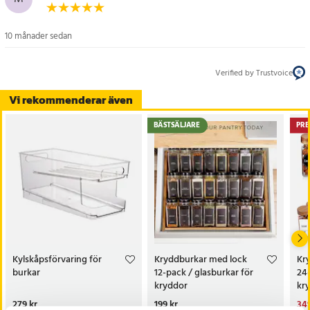
10 månader sedan
Verified by Trustvoice
Vi rekommenderar även
BÄSTSÄLJARE
PRE
Kylskåpsförvaring för
Kryddburkar med lock
Kr
burkar
12-pack / glasburkar för
24-
kryddor
kr
Pris
279 kr
:
279 kr
Pris
199 kr
:
199 kr
Nu
349