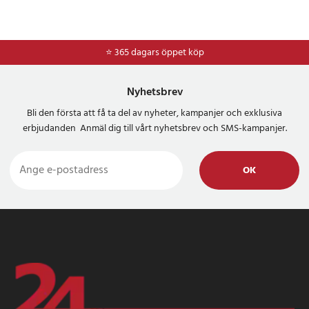
⭐ 365 dagars öppet köp
⭐
Frakt 49kr *
Nyhetsbrev
Bli den första att få ta del av nyheter, kampanjer och exklusiva
erbjudanden Anmäl dig till vårt nyhetsbrev och SMS-kampanjer.
OK