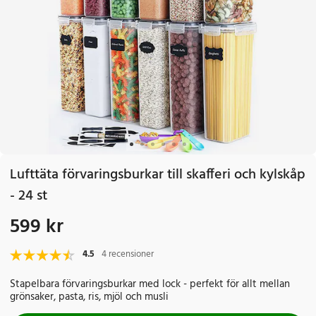
Lufttäta förvaringsburkar till skafferi och kylskåp
- 24 st
599 kr
Pris
:
599 kr
4.5
4 recensioner
Stapelbara förvaringsburkar med lock - perfekt för allt mellan
grönsaker, pasta, ris, mjöl och musli