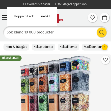
⭐ Leverans 1-2 dagar
⭐ 365 dagars öppet köp
Hoppa till huvudinnehåll
Hoppa till sök
Hem & Trädgård
Köksprodukter
Kökstillbehör
Matlådor, burkar & b
BÄSTSÄLJARE