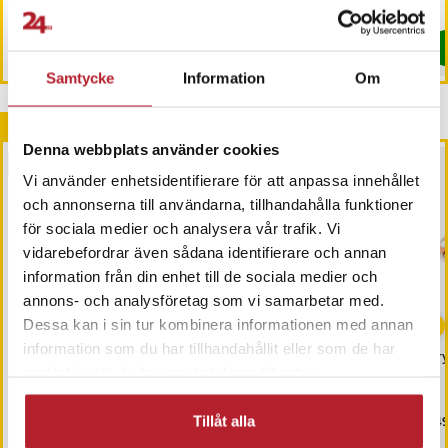
349
I lager, levereras inom 1-2 vardagar
I lager, levereras inom 1-2 vardagar
Köp
Köp
Samtycke
Information
Om
Andra köpte också
Denna webbplats använder cookies
PRESENTTIPS
Vi använder enhetsidentifierare för att anpassa innehållet
och annonserna till användarna, tillhandahålla funktioner
för sociala medier och analysera vår trafik. Vi
vidarebefordrar även sådana identifierare och annan
information från din enhet till de sociala medier och
annons- och analysföretag som vi samarbetar med.
-
23
%
Dessa kan i sin tur kombinera informationen med annan
information som du har tillhandahållit eller som de har
Durkslag i rostfritt stål
Alpina Glasskålar med
Kry
samlat in när du har använt deras tjänster.
med handtag
lock 5-pack
Nuvarande pris
99 kr
:
Pris
119 kr
:
119 kr
Pri
149
129 kr
Tillåt alla
99 kr
Tidigare pris
:
129 kr
I lager, levereras inom 1-2 vardagar
I lager, levereras inom 1-2 vardagar