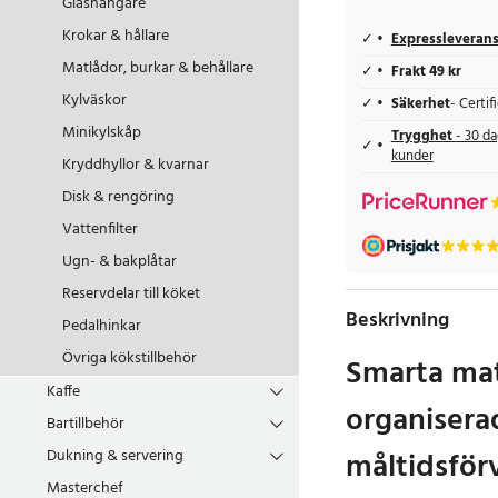
Glashängare
Krokar & hållare
Expressleveran
Matlådor, burkar & behållare
Frakt 49 kr
Kylväskor
Säkerhet
- Certi
Minikylskåp
Trygghet
- 30 da
kunder
Kryddhyllor & kvarnar
Disk & rengöring
Vattenfilter
Ugn- & bakplåtar
Reservdelar till köket
Beskrivning
Pedalhinkar
Övriga kökstillbehör
Smarta mat
Kaffe
organisera
Bartillbehör
måltidsför
Dukning & servering
Masterchef