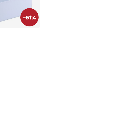
-
61
%