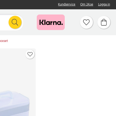
Kundservice
Om 24.se
Logga in
oxset