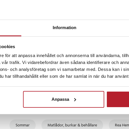
ska matsvinnet.
ed din mat med stil och
Information
en
•
8 månader sedan
 smörgåsar, pastarätter eller
iderna enklare och mer
cookies
t på grund av defekt stängningssystem och material.
e för att anpassa innehållet och annonserna till användarna, tillh
 danska
•
Visa original
vår trafik. Vi vidarebefordrar även sådana identifierare och anna
nnons- och analysföretag som vi samarbetar med. Dessa kan i sin
r set
har tillhandahållit eller som de har samlat in när du har använt 
-fri)
 x 13 x 10 cm
 vit (skickas osorterat)
Fortsätt att fynda
bar design, med bärhandtag
Anpassa
sk rekommenderas
Hem & Trädgård
Kökstillbehör
Rea 50-9
7
Sommar
Matlådor, burkar & behållare
Rea Hem