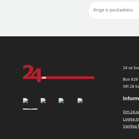
24 se Sv
Box 829
391 28 K
Inform
Om 24.s
Logga i
Vanliga 