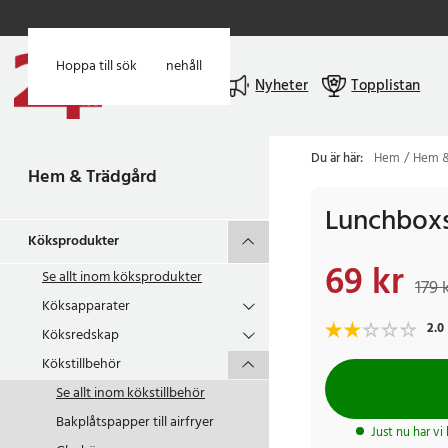
Hoppa till huvudinnehåll
Hoppa till sök
Meny
Nyheter
Topplistan
Du är här:
Hem
Hem &
Hem & Trädgård
Lunchbox
Köksprodukter
69 kr
Nuvarande pris
:
69 k
Se allt inom
köksprodukter
179 
Köksapparater
2.0
Köksredskap
Kökstillbehör
Se allt inom
kökstillbehör
Bakplåtspapper till airfryer
Just nu har vi