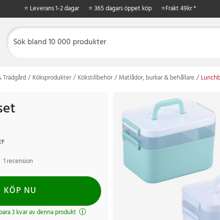
⭐ Leverans 1-2 dagar
⭐ 365 dagars öppet köp
⭐
Frakt 49kr *
 Trädgård
Köksprodukter
Kökstillbehör
Matlådor, burkar & behållare
Lunchb
set
r
Tidigare pris
:
179 kr
kr
1 recension
KÖP NU
 bara 3 kvar av denna produkt