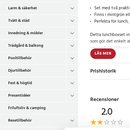
Set med två prakti
Larm & säkerhet
Finns i mintgrön el
Tvätt & städ
Perfekta för lunch, 
Inredning & möbler
Detta lunchboxset in
som gör det enkelt at
Trädgård & balkong
eller utflykt. Lådorna
LÄS MER
stabil konstruktion, 
Pooltillbehör
platsbesparande och l
väskan. Varje box är
Prishistorik
Djurtillbehör
lock som håller inneh
Fest & högtid
Designen är stilren 
varje låda för enkel
Presentidéer
Recensioner
dem till matförvarin
2.0
till en mer organisera
Friluftsliv & camping
färger – mintgrön ell
Resetillbehör
En perfekt lösning fö