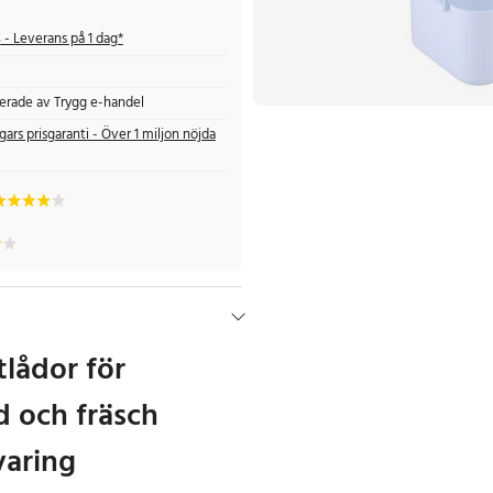
s
- Leverans på 1 dag*
fierade av Trygg e-handel
gars prisgaranti - Över 1 miljon nöjda
lådor för
d och fräsch
varing