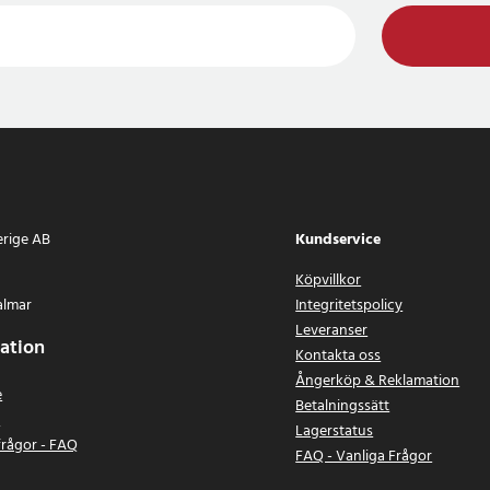
erige AB
Kundservice
Köpvillkor
almar
Integritetspolicy
Leveranser
ation
Kontakta oss
Ångerköp & Reklamation
e
Betalningssätt
n
Lagerstatus
frågor - FAQ
FAQ - Vanliga Frågor