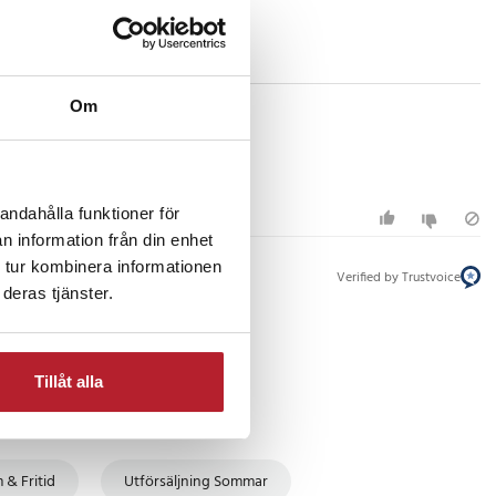
Om
andahålla funktioner för
n information från din enhet
 tur kombinera informationen
Verified by Trustvoice
deras tjänster.
Tillåt alla
9 Kronor
Köksprodukter
 & Fritid
Utförsäljning Sommar