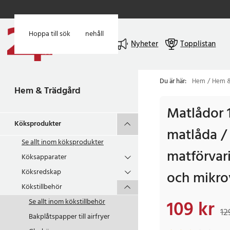
Hoppa till huvudinnehåll
Hoppa till sök
Meny
Nyheter
Topplistan
Du är här:
Hem
Hem &
Hem & Trädgård
Matlådor 
Köksprodukter
matlåda /
Se allt inom
köksprodukter
matförvari
Köksapparater
Köksredskap
och mikr
Kökstillbehör
109 kr
Se allt inom
kökstillbehör
Nuvarande pris
:
109
12
Bakplåtspapper till airfryer