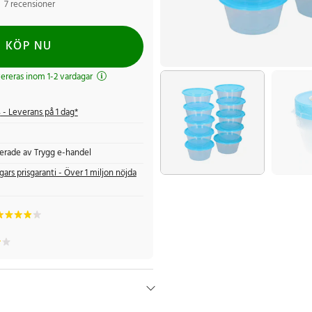
7 recensioner
KÖP NU
evereras inom 1-2 vardagar
s
- Leverans på 1 dag*
fierade av Trygg e-handel
gars prisgaranti - Över 1 miljon nöjda