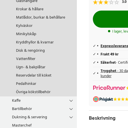
Glashängare
3.0
Krokar & hållare
Matlådor, burkar & behållare
Kylväskor
I lager, l
Minikylskåp
Kryddhyllor & kvarnar
Expressleveran
Disk & rengöring
Frakt 49 kr
Vattenfilter
Säkerhet
- Certi
Ugn- & bakplåtar
Trygghet
- 30 da
Reservdelar till köket
kunder
Pedalhinkar
Övriga kökstillbehör
Kaffe
Bartillbehör
Dukning & servering
Beskrivning
Masterchef