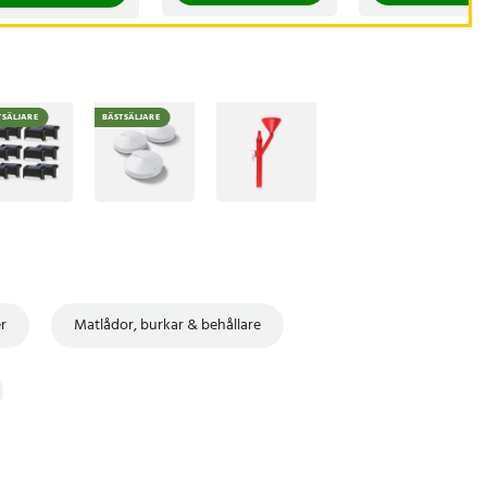
TSÄLJARE
BÄSTSÄLJARE
r
Matlådor, burkar & behållare