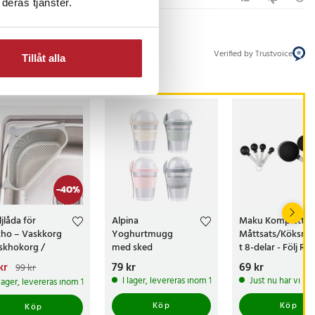
deras tjänster.
Verified by Trustvoice
Tillåt alla
-
40
%
jlåda för
Alpina
Maku Komplett
kho – Vaskkorg
Yoghurtmugg
Måttsats/Köksmå
iskhokorg /
med sked
t 8-delar - Följ Re
kslag med sugkopp
Enkelt och Exakt
arande pris
kr
:
Pris
79 kr
:
79 kr
Pris
69 kr
:
69 kr
99 kr
kr
Tidigare pris
:
99 kr
I lager, levereras inom 1-2 vardagar
Just nu har vi ba
 lager, levereras inom 1-2 vardagar
Köp
Köp
Köp