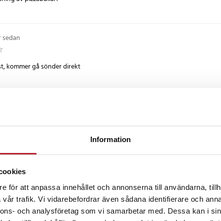
ej
r sedan
st, kommer gå sönder direkt
3 år sedan
 dålig kvalitet.
Information
cookies
•
3 år sedan
e för att anpassa innehållet och annonserna till användarna, tillh
vår trafik. Vi vidarebefordrar även sådana identifierare och anna
 ska få ny, lite väl tunn plast
nnons- och analysföretag som vi samarbetar med. Dessa kan i sin