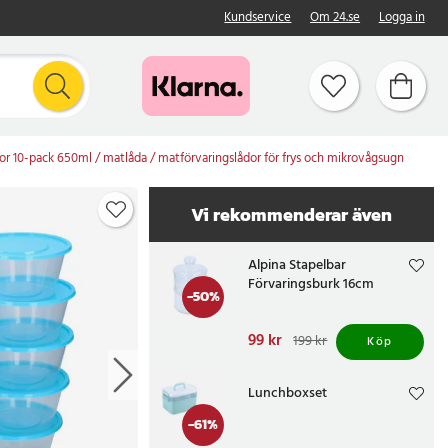
Kundservice
Om 24.se
Logga in
or 10-pack 650ml / matlåda / matförvaringslådor för frys och mikrovågsugn
Vi rekommenderar även
Alpina Stapelbar
Förvaringsburk 16cm
-
50
%
Nuvarande pris
99 kr
:
199 kr
Köp
99 kr
Tidigare pris
:
199 kr
Lunchboxset
-
61
%