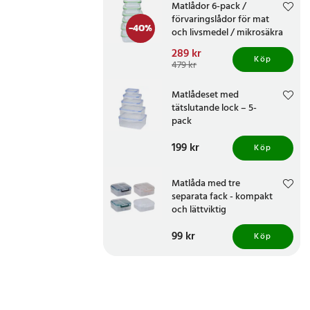
Matlådor 6-pack /
förvaringslådor för mat
-
40
%
och livsmedel / mikrosäkra
och fryssäkra matbehållare
Nuvarande pris
289 kr
:
Köp
289 kr
Tidigare pris
:
479 kr
479 kr
Matlådeset med
tätslutande lock – 5-
pack
Pris
199 kr
:
199 kr
Köp
Matlåda med tre
separata fack - kompakt
och lättviktig
Pris
99 kr
:
99 kr
Köp