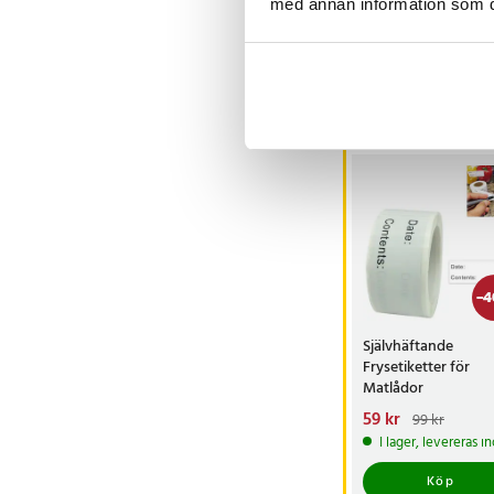
med annan information som du 
Visa fler re
Andra köpte o
-
4
Självhäftande
Frysetiketter för
Matlådor
Nuvarande pris
59 kr
:
99 kr
59 kr
Tidigare pris
:
9
I lager, levereras 
Köp