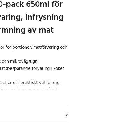
0-pack 650ml för
aring, infrysning
rmning av mat
or för portioner, matförvaring och
ys och mikrovågsugn
platsbesparande förvaring i köket
ck är ett praktiskt val för dig
sa in och värma upp mat på ett
da rymmer 650ml, vilket gör dem
n mat, lunchlådor eller rester.
en hjälper dig att spara plats i
r för vardag och