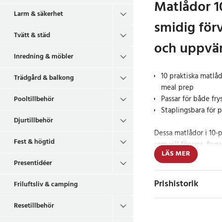
Matlådor 1
Larm & säkerhet
smidig förv
Tvätt & städ
och uppvä
Inredning & möbler
10 praktiska matlåd
Trädgård & balkong
meal prep
Passar för både fr
Pooltillbehör
Staplingsbara för 
Djurtillbehör
Dessa matlådor i 10-pa
Fest & högtid
som vill förvara, fry
LÄS MER
enkelt sätt. Varje lå
Presentidéer
lämpliga för en portio
Den stapelbara design
Prishistorik
Friluftsliv & camping
skåp och kökslådor.
Resetillbehör
Praktiska matlådo