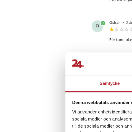
- Diskmaskinssäker: N
- Mått: 15x9cm
Artikelnummer
:
96327
Oskar
•
2 å
O
För tunn pla
Kasper L
•
KL
Det är väldigt
Samtycke
Denna webbplats använder 
Angelica B
AB
Vi använder enhetsidentifierar
sociala medier och analysera 
En trasig men
till de sociala medier och a