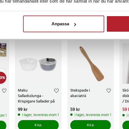
har tillhandahållit eller som de har samlat in när du har använt 
censioner
Anpassa
ckså
0
%
Maku
Stekspade i
Sköl
Salladsslunga -
akaciaträ
dis
Krispigare Sallader på
/ D
Nolltid
Dur
Pris
99 kr
:
99 kr
Pris
59 kr
:
59 kr
Nuv
59 
9 kr
59 
I lager, levereras inom 1-2 vardagar
I lager, levereras inom 1-2 vardagar
inom 1-2 vardagar
I
Köp
Köp