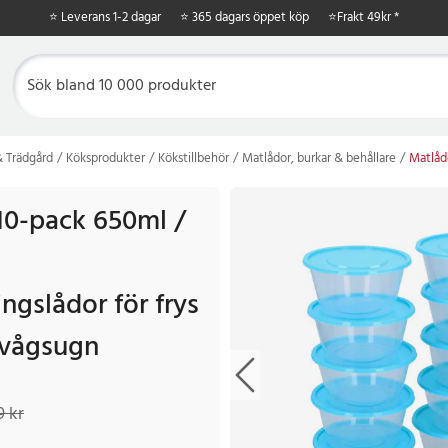
⭐ Leverans 1-2 dagar
⭐ 365 dagars öppet köp
⭐
Frakt 49kr *
 Trädgård
Köksprodukter
Kökstillbehör
Matlådor, burkar & behållare
Matlåd
10-pack 650ml /
ngslådor för frys
ovågsugn
 kr
Tidigare pris
:
129 kr
9 kr