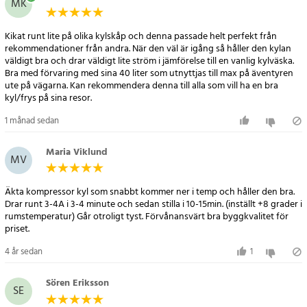
- Enhetens yttre mått: 445,0 (höjd) x 363,9 (bredd) x 618,6 (längd)
MK
mm
- Kylkammarens interna dimensioner: 360,0x296,8x283,6mm plus
Kikat runt lite på olika kylskåp och denna passade helt perfekt från
200,0x163,7x283,6mm
rekommendationer från andra. När den väl är igång så håller den kylan
väldigt bra och drar väldigt lite ström i jämförelse till en vanlig kylväska.
* - DC 12V strömförsörjning vid en omgivningstemperatur på 25 ° C
Bra med förvaring med sina 40 liter som utnyttjas till max på äventyren
ute på vägarna. Kan rekommendera denna till alla som vill ha en bra
Modell AD 8077 / AD8077
kyl/frys på sina resor.
Artikelnummer
:
87902
1 månad sedan
Maria Viklund
MV
Äkta kompressor kyl som snabbt kommer ner i temp och håller den bra.
Drar runt 3-4A i 3-4 minute och sedan stilla i 10-15min. (inställt +8 grader i
rumstemperatur) Går otroligt tyst. Förvånansvärt bra byggkvalitet för
priset.
4 år sedan
1
Sören Eriksson
SE