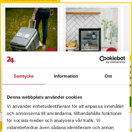
-
24
%
-
20
%
Elektrisk kylbox 40L med
Minikylskåp 28L med
Mel
230V och 12V anslutning
glasdörr - Svart
4 L
Samtycke
Information
Om
vä
Nuvarande pris
1 299 kr
:
Nuvarande pris
1 999 kr
:
Pri
799
1 699 kr
2 499 kr
1 299 kr
Tidigare pris
:
1 699 kr
1 999 kr
Tidigare pris
:
2 499 kr
Kommer i lager 2026-08-14
Kommer i lager 2026-08-14
Denna webbplats använder cookies
Köp
Köp
Vi använder enhetsidentifierare för att anpassa innehållet
och annonserna till användarna, tillhandahålla funktioner
för sociala medier och analysera vår trafik. Vi
Andra köpte också
vidarebefordrar även sådana identifierare och annan