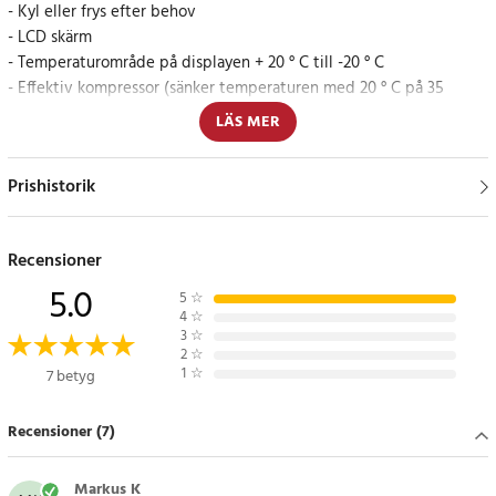
- Kyl eller frys efter behov
- LCD skärm
- Temperaturområde på displayen + 20 ° C till -20 ° C
- Effektiv kompressor (sänker temperaturen med 20 ° C på 35
minuter) *
LÄS MER
- Automatisk temperaturkontroll till användarinställningen på
displayen
Prishistorik
- Ljudnivå: <40dB
- 3 lägen för batteriladdningsskydd
- Bekväma bärhandtag
Recensioner
- C5H10 värmeisolering
5.0
- Miljövänligt köldmedium R600a / 40g
5
☆
- Strömförsörjning:
4
☆
3
☆
• DC 12V / 24V - biltändaruttag
2
☆
• 230V 50 / 60Hz - nätuttag efter användning av extern
1
☆
7 betyg
strömförsörjning (ingår ej) -
finns att köpa här
- Nominell strömförbrukning 45W
Recensioner (7)
- Den maximala märkströmmen är 3,75A / 1,87A
- Enhetsvikt: 14,3 kg
Markus K