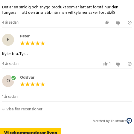
Det är en smidig och snygg produkt som är lätt att förstå hur den
fungerar + att den är snabb när man vill kyla ner saker fort 🙏👍
4 år sedan
Peter
P
Kyler bra. Tyst.
4 år sedan
1
Oddvar
O
1 år sedan
Visa fler recensioner
Verified by Trustvoice
Vi rekommenderar även