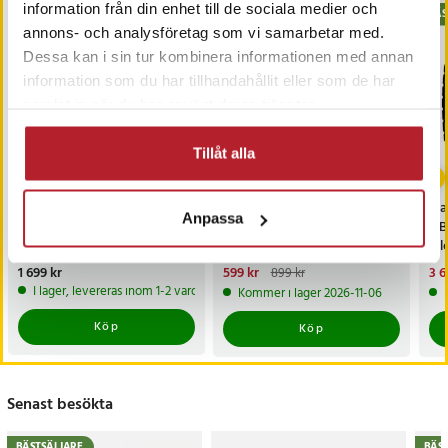
information från din enhet till de sociala medier och
BÄSTSÄLJARE
BÄS
annons- och analysföretag som vi samarbetar med.
Dessa kan i sin tur kombinera informationen med annan
information som du har tillhandahållit eller som de har
samlat in när du har använt deras tjänster.
Tillåt alla
-
33
%
Elektrisk kylbox 40L med
Vikbar kolgrill /
iC
Anpassa
230V och 12V anslutning
hopfällbar campinggrill /
OBD
portabel utomhusgrill / grill
bil
med sidoplattor
dia
Pris
1 699 kr
:
1 699 kr
Nuvarande pris
599 kr
:
Nu
3 6
899 kr
599 kr
Tidigare pris
:
899 kr
3 6
I lager, levereras inom 1-2 vardagar
Kommer i lager 2026-11-06
Köp
Köp
Senast besökta
BÄSTSÄLJARE
BÄS