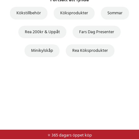
Fortsätt att fynda
Kökstillbehör
Köksprodukter
Sommar
Rea 200kr & Uppåt
Fars Dag Presenter
Minikylskåp
Rea Köksprodukter
⭐ 365 dagars öppet köp
⭐
Frakt 49kr *