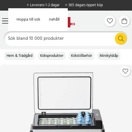
⭐ Leverans 1-2 dagar
⭐ 365 dagars öppet köp
Hoppa till huvudinnehåll
Hoppa till sök
Hem & Trädgård
Köksprodukter
Kökstillbehör
Minikylskåp