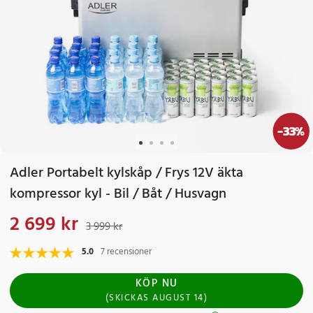
-
33
%
Adler Portabelt kylskåp / Frys 12V äkta
kompressor kyl - Bil / Båt / Husvagn
2 699 kr
Nuvarande pris
:
2 699 kr
Tidigare pris
:
3 999 kr
3 999 kr
5.0
7 recensioner
KÖP NU
(
SKICKAS
AUGUST 14
)