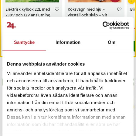
Elektrisk kylbox 22L med
Köksvagn med hjul -
Bi
230V och 12V anslutning
vinställ och skåp – Vit
Pris
739 kr
:
739 kr
Nuvarande pris
1 599 kr
:
Nu
179
1 699 kr
1 599 kr
Tidigare pris
:
1 699 kr
179
I lager, levereras inom 1-2 vardagar
Kommer i lager 2026-08-28
Samtycke
Information
Om
Köp
Köp
Denna webbplats använder cookies
Senast besökta
Vi använder enhetsidentifierare för att anpassa innehållet
och annonserna till användarna, tillhandahålla funktioner
BÄSTSÄLJARE
BÄS
för sociala medier och analysera vår trafik. Vi
vidarebefordrar även sådana identifierare och annan
information från din enhet till de sociala medier och
annons- och analysföretag som vi samarbetar med.
Dessa kan i sin tur kombinera informationen med annan
information som du har tillhandahållit eller som de har
samlat in när du har använt deras tjänster.