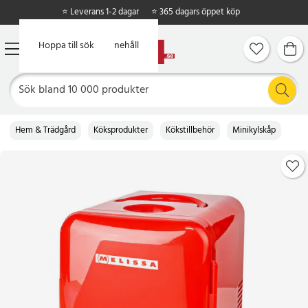
⭐ Leverans 1-2 dagar
⭐ 365 dagars öppet köp
Hoppa till huvudinnehåll
Hoppa till sök
Hem & Trädgård
Köksprodukter
Kökstillbehör
Minikylskåp