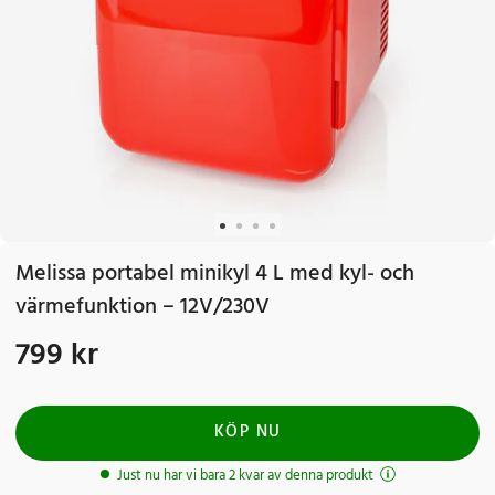
Melissa portabel minikyl 4 L med kyl- och
värmefunktion – 12V/230V
799 kr
Pris
:
799 kr
KÖP NU
Just nu har vi bara 2 kvar av denna produkt