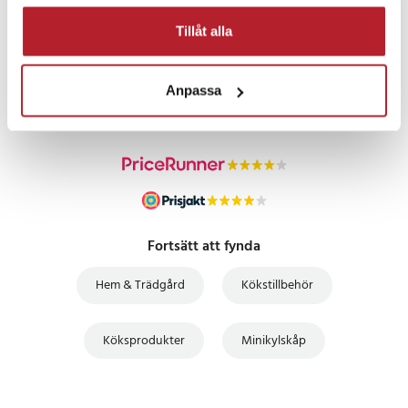
Tillåt alla
PRISGARANTI
Anpassa
UTFÖRSÄLJNING
Fortsätt att fynda
Hem & Trädgård
Kökstillbehör
Köksprodukter
Minikylskåp