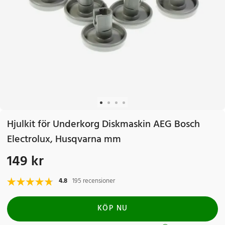
Hjulkit för Underkorg Diskmaskin AEG Bosch
Electrolux, Husqvarna mm
149 kr
Pris
:
149 kr
4.8
195 recensioner
KÖP NU