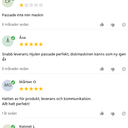
CP
Artikelnummer
:
72452
Passade inte min maskin
6 månader sedan
Åsa
Å
Snabb leverans. Hjulen passade perfekt, diskmaskinen känns som ny igen
👍
8 månader sedan
Mårten O
MO
Hatten av för produkt, leverans och kommunikation.
Allt helt perfekt!
1 år sedan
Kennet L