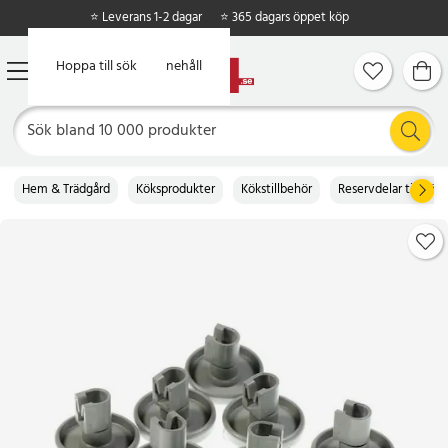
⭐ Leverans 1-2 dagar
⭐ 365 dagars öppet köp
Hoppa till huvudinnehåll
Hoppa till sök
Hem & Trädgård
Köksprodukter
Kökstillbehör
Reservdelar till köke