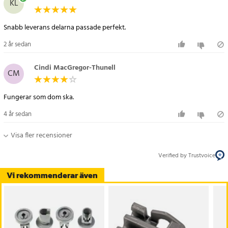
KL
Snabb leverans delarna passade perfekt.
2 år sedan
Cindi MacGregor-Thunell
CM
Fungerar som dom ska.
4 år sedan
Visa fler recensioner
Verified by Trustvoice
Vi rekommenderar även