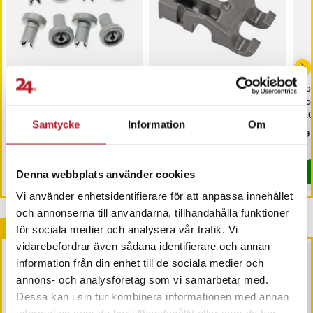
Övre korghjulssats till
Whirlpool Clips till
Com
diskmaskin med 8 hjul
tallrikshållare
Bo
12
Samtycke
Information
Om
Pris
159 kr
:
159 kr
Pris
69 kr
:
69 kr
Pri
99 
I lager, levereras inom 1-2 vardagar
I lager, levereras inom 1-2 vardagar
Köp
Köp
Denna webbplats använder cookies
Vi använder enhetsidentifierare för att anpassa innehållet
och annonserna till användarna, tillhandahålla funktioner
Andra köpte också
för sociala medier och analysera vår trafik. Vi
vidarebefordrar även sådana identifierare och annan
information från din enhet till de sociala medier och
annons- och analysföretag som vi samarbetar med.
Dessa kan i sin tur kombinera informationen med annan