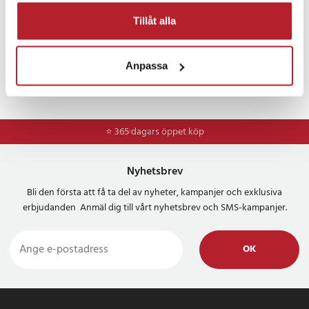
- Material: PP-plast, fri från bisfenoler
Tillåt alla
Artikelnummer
:
128095
Anpassa
⭐ 365 dagars öppet köp
⭐
Frakt 49kr *
Nyhetsbrev
Bli den första att få ta del av nyheter, kampanjer och exklusiva
erbjudanden Anmäl dig till vårt nyhetsbrev och SMS-kampanjer.
OK