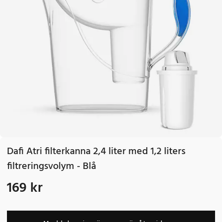
Dafi Atri filterkanna 2,4 liter med 1,2 liters
filtreringsvolym - Blå
169 kr
Pris
:
169 kr