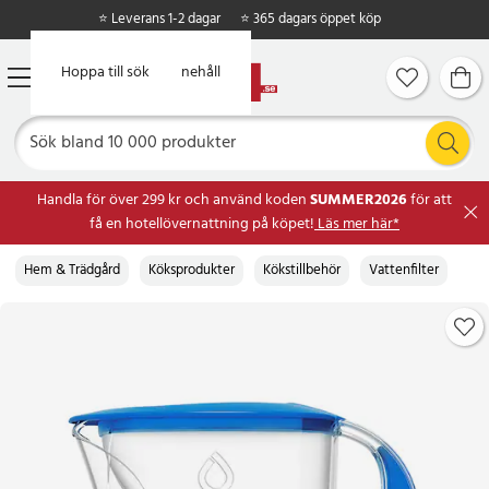
⭐ Leverans 1-2 dagar
⭐ 365 dagars öppet köp
Hoppa till huvudinnehåll
Hoppa till sök
Handla för över 299 kr och använd koden
SUMMER2026
för att
få en hotellövernattning på köpet!
Läs mer här*
Hem & Trädgård
Köksprodukter
Kökstillbehör
Vattenfilter