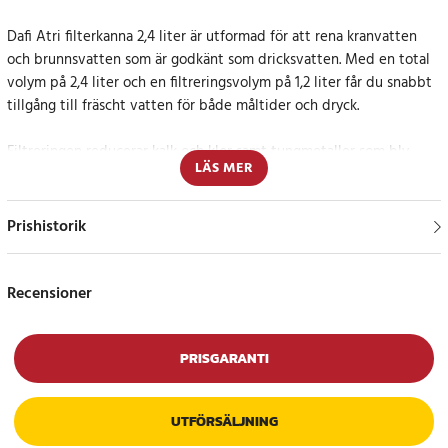
Dafi Atri filterkanna 2,4 liter är utformad för att rena kranvatten
och brunnsvatten som är godkänt som dricksvatten. Med en total
volym på 2,4 liter och en filtreringsvolym på 1,2 liter får du snabbt
tillgång till fräscht vatten för både måltider och dryck.
Filtreringen reducerar kalk och klor samt tungmetaller som bly,
LÄS MER
koppar och kadmium. Dessutom minskas rester av
bekämpningsmedel och läkemedelsrester som kan förekomma i
våra vattendrag. Resultatet är ett klarare vatten med förbättrad
Prishistorik
smak. Filtrerat vatten kan även framhäva aromerna i te och kaffe,
vilket ger en rikare smakupplevelse i varje kopp.
Recensioner
Konstruktionen är anpassad för smidig användning i vardagen. Dafi
Atri filterkanna 2,4 liter passar i kylskåpsdörren, vilket gör den
enkel att förvara och alltid ha kallt vatten nära till hands. I locket
PRISGARANTI
finns en manuell bytesindikator som hjälper dig att hålla koll på när
det är dags att byta filter.
UTFÖRSÄLJNING