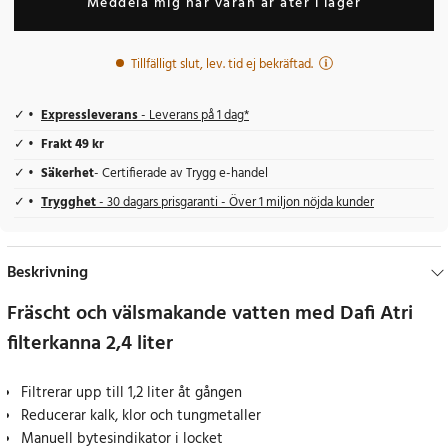
Meddela mig när varan är åter i lager
Tillfälligt slut, lev. tid ej bekräftad.
Expressleverans
- Leverans på 1 dag*
Frakt 49 kr
Säkerhet
- Certifierade av Trygg e-handel
Trygghet
- 30 dagars prisgaranti - Över 1 miljon nöjda kunder
Beskrivning
Fräscht och välsmakande vatten med Dafi Atri
filterkanna 2,4 liter
Filtrerar upp till 1,2 liter åt gången
Reducerar kalk, klor och tungmetaller
Manuell bytesindikator i locket