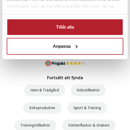
information som du har tillhandahållit eller som de har
PRISGARANTI
samlat in när du har använt deras tjänster.
Tillåt alla
UTFÖRSÄLJNING
Anpassa
Fortsätt att fynda
Hem & Trädgård
Kökstillbehör
Köksprodukter
Sport & Träning
Träningstillbehör
Vattenflaskor & shakers