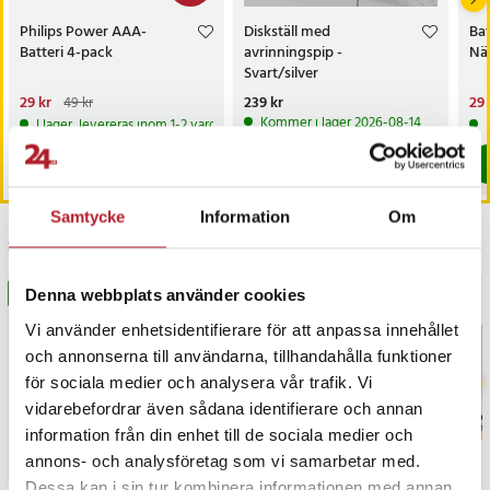
Philips Power AAA-
Diskställ med
Bat
Batteri 4-pack
avrinningspip -
När
Svart/silver
Nuvarande pris
29 kr
:
Pris
239 kr
:
239 kr
Nu
29 
49 kr
29 kr
Tidigare pris
:
49 kr
29 
Kommer i lager 2026-08-14
I lager, levereras inom 1-2 vardagar
Köp
Köp
Samtycke
Information
Om
Senast besökta
BÄSTSÄLJARE
BÄSTSÄLJARE
Denna webbplats använder cookies
Vi använder enhetsidentifierare för att anpassa innehållet
och annonserna till användarna, tillhandahålla funktioner
för sociala medier och analysera vår trafik. Vi
vidarebefordrar även sådana identifierare och annan
information från din enhet till de sociala medier och
annons- och analysföretag som vi samarbetar med.
Dessa kan i sin tur kombinera informationen med annan