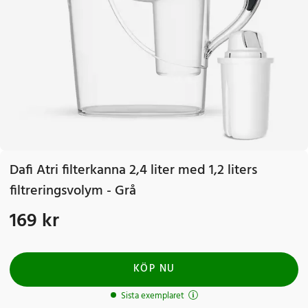
Dafi Atri filterkanna 2,4 liter med 1,2 liters
filtreringsvolym - Grå
169 kr
Pris
:
169 kr
KÖP NU
Sista exemplaret