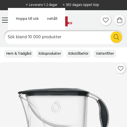
⭐ Leverans 1-2 dagar
⭐ 365 dagars öppet köp
Hoppa till huvudinnehåll
Hoppa till sök
Hem & Trädgård
Köksprodukter
Kökstillbehör
Vattenfilter