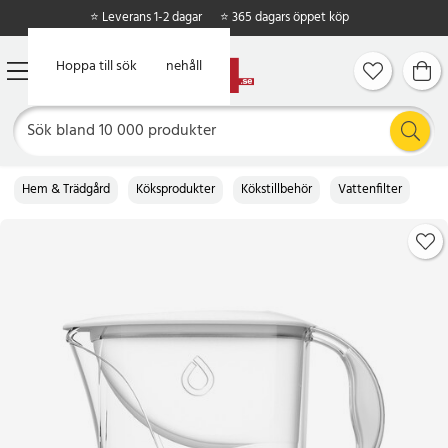
⭐ Leverans 1-2 dagar
⭐ 365 dagars öppet köp
Hoppa till huvudinnehåll
Hoppa till sök
Hem & Trädgård
Köksprodukter
Kökstillbehör
Vattenfilter