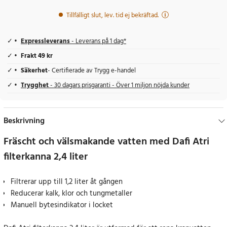
Tillfälligt slut, lev. tid ej bekräftad.
Expressleverans
- Leverans på 1 dag*
Frakt 49 kr
Säkerhet
- Certifierade av Trygg e-handel
Trygghet
- 30 dagars prisgaranti - Över 1 miljon nöjda kunder
Beskrivning
Fräscht och välsmakande vatten med Dafi Atri
filterkanna 2,4 liter
Filtrerar upp till 1,2 liter åt gången
Reducerar kalk, klor och tungmetaller
Manuell bytesindikator i locket