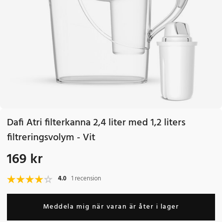
Dafi Atri filterkanna 2,4 liter med 1,2 liters
filtreringsvolym - Vit
169 kr
Pris
:
169 kr
4.0
1 recension
Meddela mig när varan är åter i lager