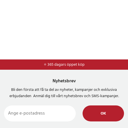
⭐ 365 dagars öppet köp
⭐
Frakt 49kr *
Nyhetsbrev
Bli den första att få ta del av nyheter, kampanjer och exklusiva
erbjudanden Anmäl dig till vårt nyhetsbrev och SMS-kampanjer.
OK