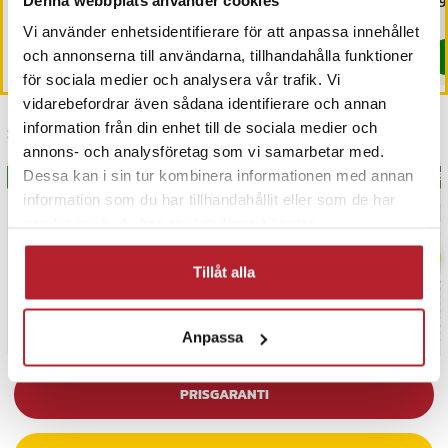
Pris
59 kr
:
59 kr
Pris
59 kr
:
59 kr
Pri
119
I lager, levereras inom 1-2 vardagar
I lager, levereras inom 1-2 vardagar
Vi använder enhetsidentifierare för att anpassa innehållet
och annonserna till användarna, tillhandahålla funktioner
Köp
Köp
för sociala medier och analysera vår trafik. Vi
vidarebefordrar även sådana identifierare och annan
information från din enhet till de sociala medier och
Senast besökta
annons- och analysföretag som vi samarbetar med.
Dessa kan i sin tur kombinera informationen med annan
BÄSTSÄLJARE
BÄS
information som du har tillhandahållit eller som de har
samlat in när du har använt deras tjänster.
Tillåt alla
Anpassa
PRISGARANTI