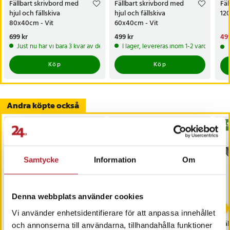
Fällbart skrivbord med
Fällbart skrivbord med
Fäl
hjul och fällskiva
hjul och fällskiva
120
80x40cm - Vit
60x40cm - Vit
Pris
699 kr
:
699 kr
Pris
499 kr
:
499 kr
Nu
499
499
Just nu har vi bara 3 kvar av denna produkt
I lager, levereras inom 1-2 vardagar
Köp
Köp
Andra köpte också
BÄS
Samtycke
Information
Om
Denna webbplats använder cookies
Vi använder enhetsidentifierare för att anpassa innehållet
Laptopbord med hjul –
Vägghyllor i trä 60 cm 2-
Fäl
och annonserna till användarna, tillhandahålla funktioner