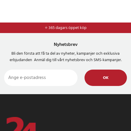
⭐ 365 dagars öppet köp
⭐
Frakt 49kr *
Nyhetsbrev
Bli den första att få ta del av nyheter, kampanjer och exklusiva
erbjudanden Anmäl dig till vårt nyhetsbrev och SMS-kampanjer.
OK