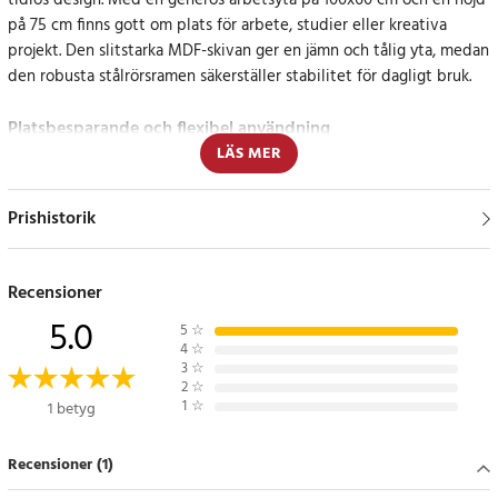
tidlös design. Med en generös arbetsyta på 100x60 cm och en höjd
på 75 cm finns gott om plats för arbete, studier eller kreativa
projekt. Den slitstarka MDF-skivan ger en jämn och tålig yta, medan
den robusta stålrörsramen säkerställer stabilitet för dagligt bruk.
Platsbesparande och flexibel användning
LÄS MER
Skrivbordet kan enkelt fällas ihop och staplas för att frigöra
utrymme när det inte används. Perfekt för hemmakontor,
Prishistorik
studierum eller miljöer där flexibilitet och enkel förvaring är
viktigt.
Recensioner
Specifikation
5.0
- Storlek: 100x60x75 cm
5
☆
4
☆
- Material: Ljusgrå MDF-skiva + stålram
3
☆
- Bordben: 25 mm stålrör
2
☆
1
☆
1 betyg
- Funktion: Fällbart och stapelbart
- Stil: Enlagers design
Recensioner (1)
Artikelnummer
:
123167