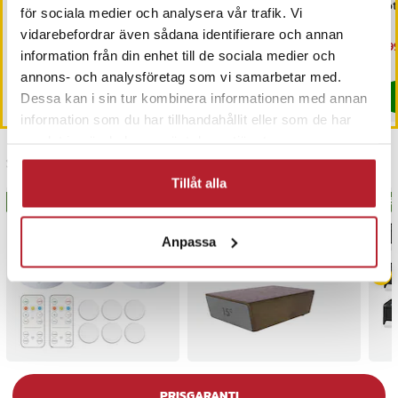
höj- och sänkbart
pack - rustik brun
fo
för sociala medier och analysera vår trafik. Vi
datorbord / arbetsbord /
vidarebefordrar även sådana identifierare och annan
sidobord
Pris
399 kr
:
399 kr
Pris
419 kr
:
419 kr
Nu
399
information från din enhet till de sociala medier och
399
I lager, levereras inom 1-2 vardagar
Sista exemplaret
annons- och analysföretag som vi samarbetar med.
Köp
Köp
Dessa kan i sin tur kombinera informationen med annan
information som du har tillhandahållit eller som de har
samlat in när du har använt deras tjänster.
Senast besökta
Tillåt alla
BÄSTSÄLJARE
BÄSTSÄLJARE
BÄS
Anpassa
PRISGARANTI