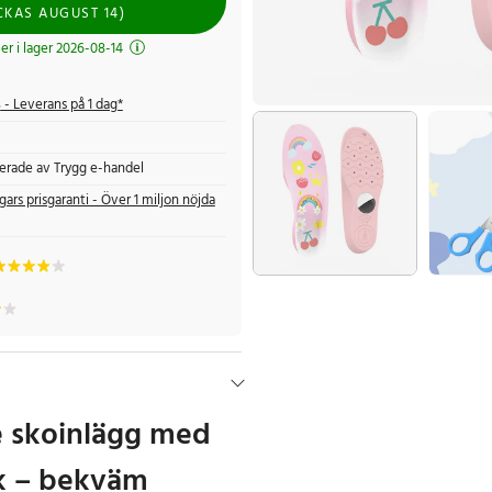
CKAS
AUGUST 14
)
r i lager 2026-08-14
s
- Leverans på 1 dag*
fierade av Trygg e-handel
gars prisgaranti - Över 1 miljon nöjda
 skoinlägg med
k – bekväm