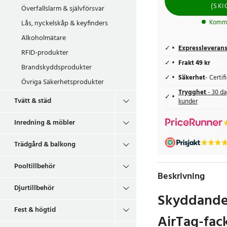
(
SKI
Överfallslarm & självförsvar
Lås, nyckelskåp & keyfinders
Komme
Alkoholmätare
Expressleveran
RFID-produkter
Frakt 49 kr
Brandskyddsprodukter
Säkerhet
- Certi
Övriga Säkerhetsprodukter
Trygghet
- 30 da
Tvätt & städ
kunder
Inredning & möbler
Trädgård & balkong
Pooltillbehör
Beskrivning
Djurtillbehör
Skyddande
Fest & högtid
AirTag-fac