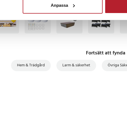
Anpassa
3
BÄSTSÄLJARE
BÄSTSÄLJARE
BÄSTSÄLJARE
Fortsätt att fynda
Hem & Trädgård
Larm & säkerhet
Övriga Säk