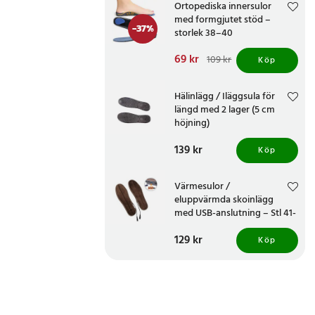
Ortopediska innersulor
med formgjutet stöd –
-
37
%
storlek 38–40
Nuvarande pris
69 kr
:
109 kr
Köp
69 kr
Tidigare pris
:
109 kr
Hälinlägg / Iläggsula för
längd med 2 lager (5 cm
höjning)
Pris
139 kr
:
139 kr
Köp
Värmesulor /
eluppvärmda skoinlägg
med USB-anslutning – Stl 41-
42
Pris
129 kr
:
129 kr
Köp