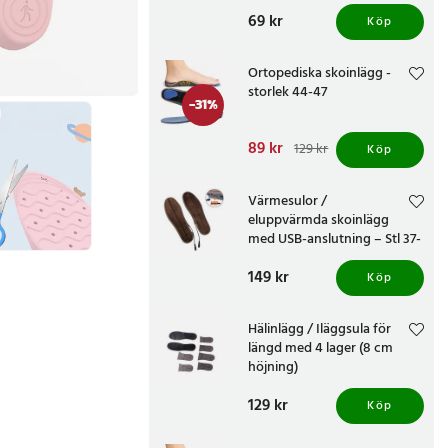
Pris
69 kr
:
69 kr
Köp
Ortopediska skoinlägg -
storlek 44-47
-
31
%
Nuvarande pris
89 kr
:
129 kr
Köp
89 kr
Tidigare pris
:
129 kr
Värmesulor /
eluppvärmda skoinlägg
med USB-anslutning – Stl 37-
38
Pris
149 kr
:
149 kr
Köp
Hälinlägg / Iläggsula för
längd med 4 lager (8 cm
höjning)
Pris
129 kr
:
129 kr
Köp