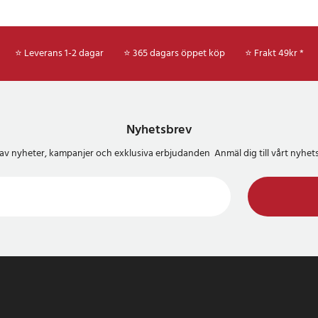
⭐ Leverans 1-2 dagar
⭐ 365 dagars öppet köp
⭐
Frakt 49kr *
Nyhetsbrev
del av nyheter, kampanjer och exklusiva erbjudanden Anmäl dig till vårt nyh