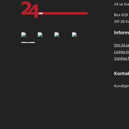
24 se Sv
Box 829
391 28 K
Inform
Om 24.s
Logga i
Vanliga 
Konta
Kundtjän