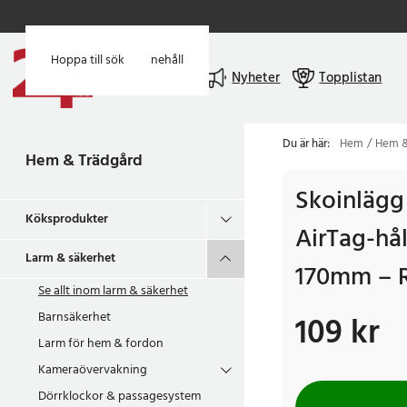
Hoppa till huvudinnehåll
Hoppa till sök
Meny
Nyheter
Topplistan
Du är här:
Hem
Hem &
Hem & Trädgård
Skoinlägg
Köksprodukter
AirTag-hå
Larm & säkerhet
170mm – 
Se allt inom
larm & säkerhet
Barnsäkerhet
109 kr
Pris
:
109 kr
Larm för hem & fordon
Kameraövervakning
Dörrklockor & passagesystem