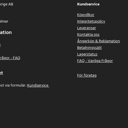
erige AB
Kundservice
Köpvillkor
almar
Integritetspolicy
Leveranser
ation
Kontakta oss
Ångerköp & Reklamation
e
Betalningssätt
n
Lagerstatus
frågor - FAQ
FAQ - Vanliga Frågor
kt
För företag
st via formulär:
Kundservice