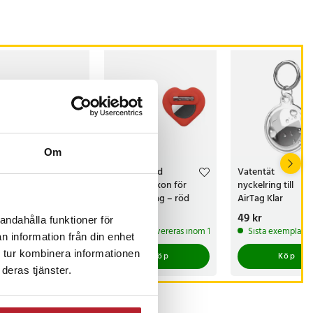
Om
rtformad
Hjärtformad
Vatentät
are i silikon för
hållare i silikon för
nyckelring till
le AirTag - vit
Apple AirTag – röd
AirTag Klar
s
kr
:
49 kr
Pris
49 kr
:
49 kr
Pris
49 kr
:
49 kr
andahålla funktioner för
 lager, levereras inom 1-2 vardagar
I lager, levereras inom 1-2 vardagar
Sista exemplaret
n information från din enhet
 tur kombinera informationen
Köp
Köp
Köp
deras tjänster.