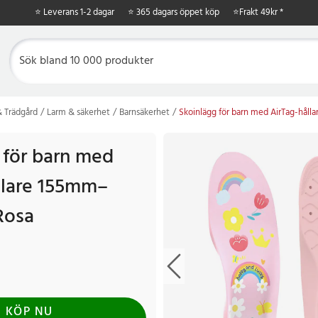
⭐ Leverans 1-2 dagar
⭐ 365 dagars öppet köp
⭐
Frakt 49kr *
 Trädgård
Larm & säkerhet
Barnsäkerhet
Skoinlägg för barn med AirTag-hål
 för barn med
llare 155mm–
Rosa
KÖP NU