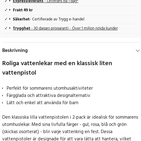
Expressleverans
- Leverans på 1 dag*
Frakt 49 kr
Säkerhet
- Certifierade av Trygg e-handel
Trygghet
- 30 dagars prisgaranti - Över 1 miljon nöjda kunder
Beskrivning
Roliga vattenlekar med en klassisk liten
vattenpistol
Perfekt för sommarens utomhusaktiviteter
Färgglada och attraktiva designalternativ
Lätt och enkel att använda för barn
Den klassiska lilla vattenpistolen i 2-pack är idealisk för sommarens
utomhuslekar. Med sina livfulla färger - gul, rosa, blå och grön
(skickas osorterat) - blir varje vattenkrig en fest. Dessa
vattenpistoler är designade för att vara lätta att hantera, vilket