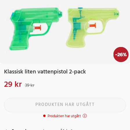
-
26
%
Klassisk liten vattenpistol 2-pack
29 kr
Nuvarande pris
:
29 kr
Tidigare pris
:
39 kr
39 kr
PRODUKTEN HAR UTGÅTT
Produkten har utgått