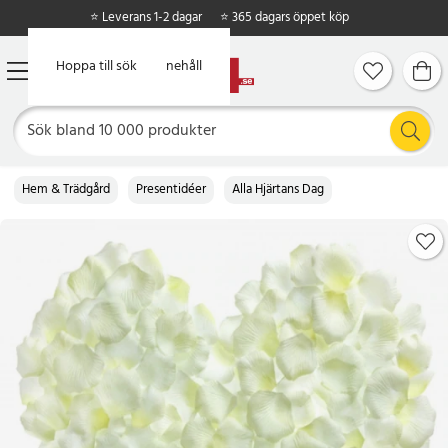
⭐ Leverans 1-2 dagar
⭐ 365 dagars öppet köp
Hoppa till huvudinnehåll
Hoppa till sök
Hem & Trädgård
Presentidéer
Alla Hjärtans Dag