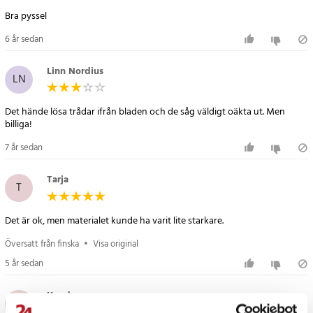
6 år sedan
Linn Nordius
LN
Det hände lösa trådar ifrån bladen och de såg väldigt oäkta ut. Men
billiga!
7 år sedan
Tarja
T
Det är ok, men materialet kunde ha varit lite starkare.
Översatt från finska
•
Visa original
5 år sedan
Kunde
K