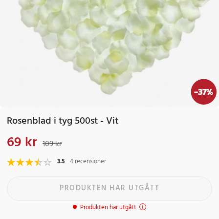
-
37
%
Rosenblad i tyg 500st - Vit
69 kr
Nuvarande pris
:
69 kr
Tidigare pris
:
109 kr
109 kr
3.5
4 recensioner
PRODUKTEN HAR UTGÅTT
Produkten har utgått