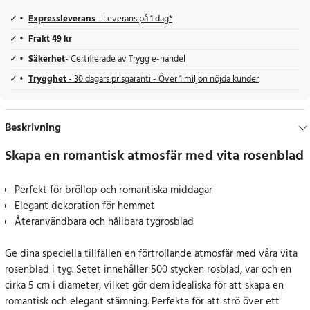
Expressleverans
- Leverans på 1 dag*
Frakt 49 kr
Säkerhet
- Certifierade av Trygg e-handel
Trygghet
- 30 dagars prisgaranti - Över 1 miljon nöjda kunder
Beskrivning
Skapa en romantisk atmosfär med vita rosenblad
Perfekt för bröllop och romantiska middagar
Elegant dekoration för hemmet
Återanvändbara och hållbara tygrosblad
Ge dina speciella tillfällen en förtrollande atmosfär med våra vita
rosenblad i tyg. Setet innehåller 500 stycken rosblad, var och en
cirka 5 cm i diameter, vilket gör dem idealiska för att skapa en
romantisk och elegant stämning. Perfekta för att strö över ett