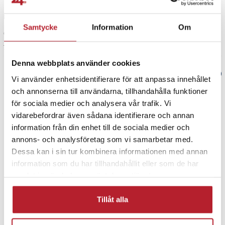
Inte den bästa kvaliteten, men för 39 DKK. de borde nog få jobbet gjort.
Samtycke
Information
Om
Översatt från danska
•
Visa original
7 år sedan
Denna webbplats använder cookies
Verified by Trustvoice
Vi använder enhetsidentifierare för att anpassa innehållet
och annonserna till användarna, tillhandahålla funktioner
PRISGARANTI
för sociala medier och analysera vår trafik. Vi
vidarebefordrar även sådana identifierare och annan
information från din enhet till de sociala medier och
UTFÖRSÄLJNING
annons- och analysföretag som vi samarbetar med.
Dessa kan i sin tur kombinera informationen med annan
information som du har tillhandahållit eller som de har
samlat in när du har använt deras tjänster.
Tillåt alla
Fortsätt att fynda