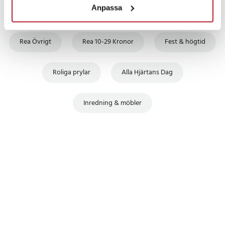
Anpassa
Hem & Trädgård
Övriga fritidsprodukter
Rea Övrigt
Rea 10-29 Kronor
Fest & högtid
Roliga prylar
Alla Hjärtans Dag
Inredning & möbler