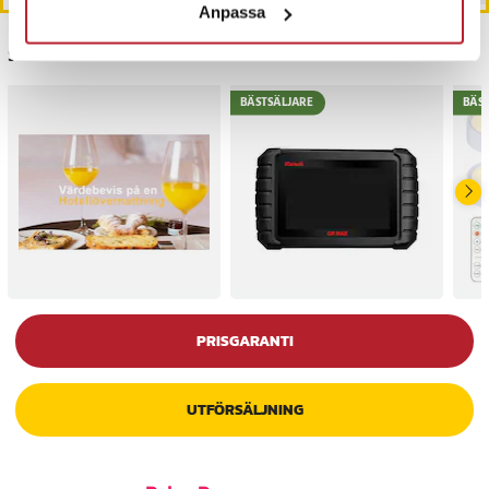
Anpassa
Senast besökta
BÄSTSÄLJARE
BÄS
PRISGARANTI
UTFÖRSÄLJNING