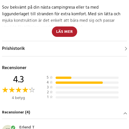
Sov bekvämt på din nästa campingresa eller ta med
liggunderlaget till stranden för extra komfort. Med sin lätta och
mjuka konstruktion är det enkelt att bära med sig och passar
utmärkt för tältning, vandring eller picknick.
LÄS MER
Den robusta aluminiumbaksidan hjälper till att hålla fukt och kyla
borta från marken, vilket ger en torrare och mer behaglig sovplats.
Prishistorik
Storleken på 180 x 50 cm ger tillräckligt med utrymme för en
bekväm natts sömn.
Recensioner
Liggunderlaget levereras i osorterade färger.
4.3
5
☆
4
☆
Specifikationer:
3
☆
2
☆
- Storlek: ca 180 x 50 cm
1
☆
4 betyg
- Vikt: ca 145 g
- Färg: Skickas osorterat (blå, svart, grön, rosa)
Recensioner (4)
Artikelnummer
:
101934
Erlend T