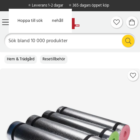
⭐ Leverans 1-2 dagar
⭐ 365 dagars öppet köp
Hoppa till huvudinnehåll
Hoppa till sök
Hem & Trädgård
Resetillbehör