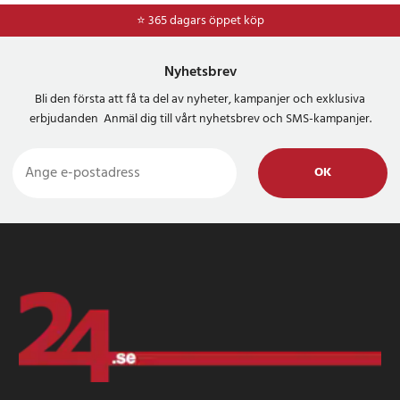
⭐ 365 dagars öppet köp
⭐
Frakt 49kr *
Nyhetsbrev
Bli den första att få ta del av nyheter, kampanjer och exklusiva
erbjudanden Anmäl dig till vårt nyhetsbrev och SMS-kampanjer.
OK