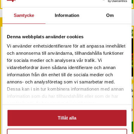
Samtycke
Information
Om
Andra köpte också
BÄS
Denna webbplats använder cookies
Vi använder enhetsidentifierare för att anpassa innehållet
och annonserna till användarna, tillhandahålla funktioner
för sociala medier och analysera vår trafik. Vi
vidarebefordrar även sådana identifierare och annan
information från din enhet till de sociala medier och
-
57
%
annons- och analysföretag som vi samarbetar med.
Dessa kan i sin tur kombinera informationen med annan
Tändstål med Oslagbar
Rullborste för husdjur
Glo
Gnista i Alla
med
information som du har tillhandahållit eller som de har
Väderförhållanden -
samlat in när du har använt deras tjänster.
Äventyrarens Val
Pris
99 kr
:
99 kr
Nuvarande pris
69 kr
:
Nu
99 
159 kr
69 kr
Tidigare pris
:
159 kr
99 
I lager, levereras inom 1-2 vardagar
I lager, levereras inom 1-2 vardagar
Tillåt alla
Köp
Köp