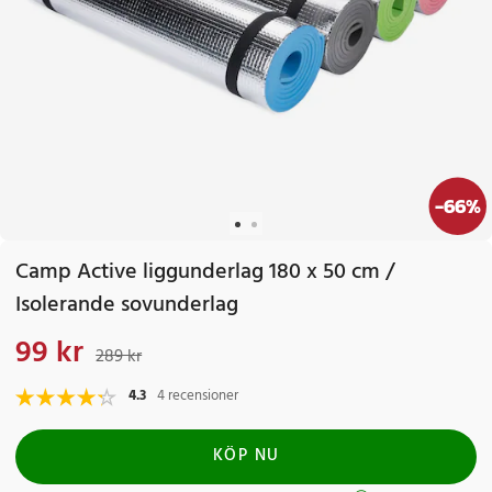
-
66
%
Camp Active liggunderlag 180 x 50 cm /
Isolerande sovunderlag
99 kr
Nuvarande pris
:
99 kr
Tidigare pris
:
289 kr
289 kr
4.3
4 recensioner
KÖP NU