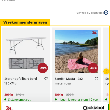
Verified by Trustvoice
Vi rekommenderar även
-
29
%
-
48
%
Stort hopfällbart bord
Sandfri Matta - 2x2
St
180x74cm
meter rosa
ry
Nuvarande pris
599 kr
:
Nuvarande pris
109 kr
:
Nu
149
849 kr
209 kr
599 kr
Tidigare pris
:
849 kr
109 kr
Tidigare pris
:
209 kr
149
Sista exemplaret
I lager, levereras inom 1-2 vardagar
Köp
Köp