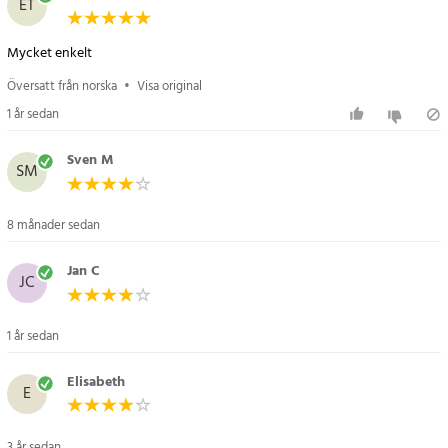
ET
Mycket enkelt
Översatt från norska
•
Visa original
1 år sedan
Sven M
SM
8 månader sedan
Jan C
JC
1 år sedan
Elisabeth
E
3 år sedan