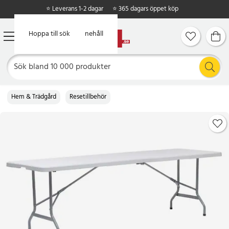
⭐ Leverans 1-2 dagar
⭐ 365 dagars öppet köp
Hoppa till huvudinnehåll
Hoppa till sök
Hem & Trädgård
Resetillbehör