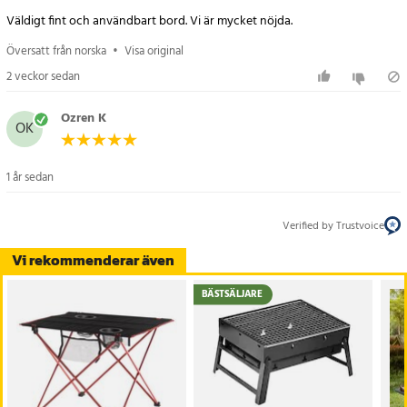
Väldigt fint och användbart bord. Vi är mycket nöjda.
Översatt från norska
•
Visa original
2 veckor sedan
Ozren K
OK
1 år sedan
Verified by Trustvoice
Vi rekommenderar även
BÄSTSÄLJARE