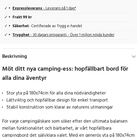
Expressleverans
- Leverans på 1 dag*
Frakt 99 kr
Säkerhet
- Certifierade av Trygg e-handel
Trygghet
- 30 dagars prisgaranti - Över 1 miljon nöjda kunder
Beskrivning
Möt ditt nya camping-ess: hopfällbart bord för
alla dina äventyr
Stor yta på 180x74cm för alla dina nödvändigheter
Lättviktig och hopfällbar design för enkel transport
Stabil konstruktion som klarar av naturens utmaningar
För varje campingälskare som söker efter den ultimata balansen
mellan funktionalitet och bärbarhet, är vårt hopfällbara
campingbord det självklara valet. Med en generös yta på 180x74cm