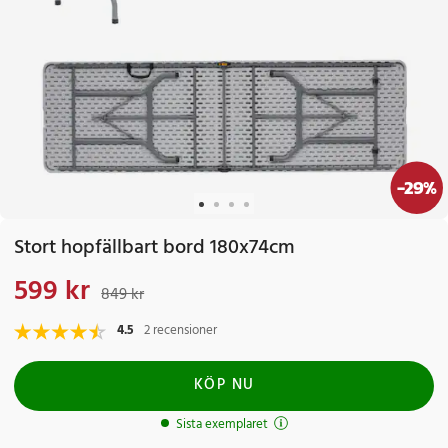
-
29
%
Stort hopfällbart bord 180x74cm
599 kr
Nuvarande pris
:
599 kr
Tidigare pris
:
849 kr
849 kr
4.5
2 recensioner
KÖP NU
Sista exemplaret