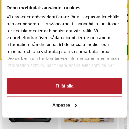
-
50
%
-
41
%
Denna webbplats använder cookies
Hopfällbar
Snabbladdare 20W USB-
Bat
Vi använder enhetsidentifierare för att anpassa innehållet
vattenbehållare /
C till Iphone 15, 16,
När
och annonserna till användarna, tillhandahålla funktioner
vattendunk 10 liter med
Samsung & Google + Kabel
för sociala medier och analysera vår trafik. Vi
tappkran
Nuvarande pris
59 kr
:
Nuvarande pris
99 kr
:
Nu
29 
119 kr
169 kr
59 kr
Tidigare pris
:
119 kr
99 kr
Tidigare pris
:
169 kr
29 
vidarebefordrar även sådana identifierare och annan
I lager, levereras inom 1-2 vardagar
I lager, levereras inom 1-2 vardagar
information från din enhet till de sociala medier och
Köp
Köp
annons- och analysföretag som vi samarbetar med.
Dessa kan i sin tur kombinera informationen med annan
information som du har tillhandahållit eller som de har
Senast besökta
samlat in när du har använt deras tjänster.
BÄSTSÄLJARE
BÄS
Tillåt alla
Anpassa