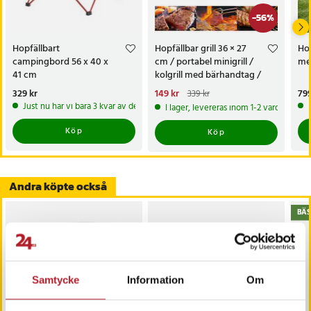
-
56
%
Hopfällbart
Hopfällbar grill 36 × 27
Ho
campingbord 56 x 40 x
cm / portabel minigrill /
me
41 cm
kolgrill med bärhandtag /
camping- och picknickgrill
Pris
329 kr
:
329 kr
Nuvarande pris
149 kr
:
Pri
799
339 kr
149 kr
Tidigare pris
:
339 kr
Just nu har vi bara 3 kvar av denna produkt
I lager, levereras inom 1-2 vardagar
Köp
Köp
Andra köpte också
BÄS
Samtycke
Information
Om