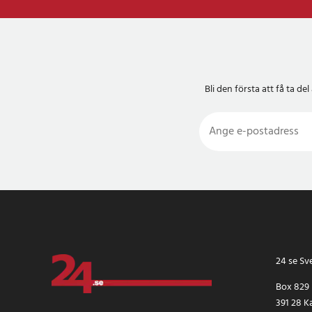
Bli den första att få ta 
24 se Sv
Box 829
391 28 K