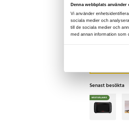
Denna webbplats använder 
Vi använder enhetsidentifierar
sociala medier och analysera 
Grillgaller 44,5cm
till de sociala medier och a
med annan information som du 
Pris
159 kr
:
159 kr
Kommer i lager 202
Köp
Senast besökta
BÄSTSÄLJARE