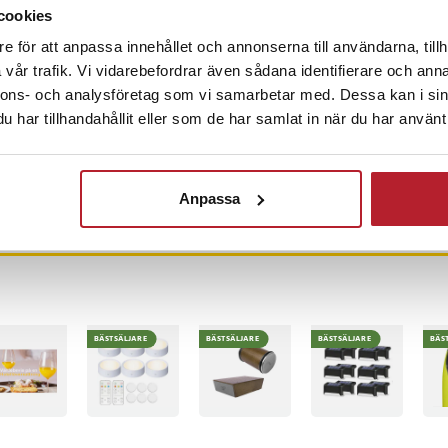
cookies
e för att anpassa innehållet och annonserna till användarna, tillh
-
49
%
vår trafik. Vi vidarebefordrar även sådana identifierare och anna
Grillnät i rostfritt
Black+Decker
Dri
nnons- och analysföretag som vi samarbetar med. Dessa kan i sin
stål 330mm
Teleskop Kultivator
3-p
har tillhandahållit eller som de har samlat in när du har använt 
med hacka
Nuvarande pris
379 kr
:
Pris
239 kr
:
239 kr
Nuv
49 
749 kr
379 kr
Tidigare pris
:
49 
6-11-06
I lager, levereras inom 1-2 vardagar
I lager, levereras inom 1-2 vardagar
I
749 kr
Anpassa
Köp
Köp
BÄSTSÄLJARE
BÄSTSÄLJARE
BÄSTSÄLJARE
BÄS