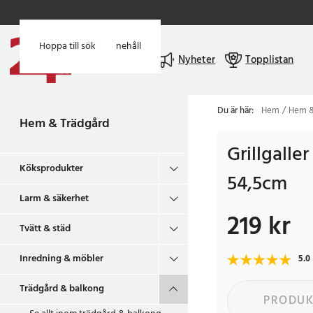
Hoppa till huvudinnehåll
Hoppa till sök
Meny
Nyheter
Topplistan
Du är här:
Hem
Hem &
Hem & Trädgård
Grillgalle
Köksprodukter
54,5cm
Larm & säkerhet
219 kr
Pris
:
219 kr
Tvätt & städ
Inredning & möbler
5.0
Trädgård & balkong
PRODUK