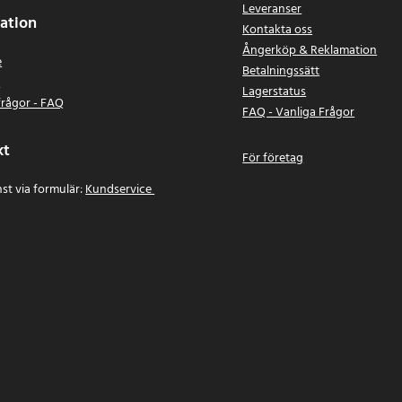
Leveranser
ation
Kontakta oss
Ångerköp & Reklamation
e
Betalningssätt
n
Lagerstatus
frågor - FAQ
FAQ - Vanliga Frågor
kt
För företag
st via formulär:
Kundservice