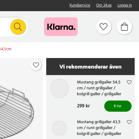
Kundservice
Om 24.se
Logga in
 54,5cm
Vi rekommenderar även
Mustang grillgaller 54,5
cm / runt grillgaller /
kolgrill galler / grillgaller
rostfritt stål
Pris
299 kr
:
299 kr
Köp
Mustang grillgaller 43,5
cm / runt grillgaller /
kolgrill galler / grillgaller