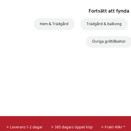
Fortsätt att fynda
Hem & Trädgård
Trädgård & balkong
Övriga grilltillbehör
⭐ Leverans 1-2 dagar
⭐ 365 dagars öppet köp
⭐
Frakt 49kr *