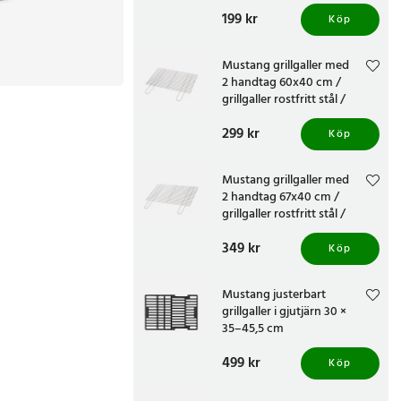
rostfritt stål
Pris
199 kr
:
199 kr
Köp
Mustang grillgaller med
2 handtag 60x40 cm /
grillgaller rostfritt stål /
grillnät stort
Pris
299 kr
:
299 kr
Köp
Mustang grillgaller med
2 handtag 67x40 cm /
grillgaller rostfritt stål /
grillnät stort
Pris
349 kr
:
349 kr
Köp
Mustang justerbart
grillgaller i gjutjärn 30 ×
35–45,5 cm
Pris
499 kr
:
499 kr
Köp