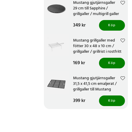
Mustang gjutjärnsgaller
29 cm till Sapphire /
grillgaller / multigrill galler
Pris
349 kr
:
349 kr
Köp
Mustang grillgaller med
fötter 30 x 48 x 10 cm /
grillgaller / grillrist i rostfritt
stål
Pris
169 kr
:
169 kr
Köp
Mustang gjutjärnsgaller
31,5 x 41,5 cm emaljerat /
grillgaller till Mustang
Nashville
Pris
399 kr
:
399 kr
Köp