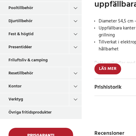
uppfällbar
Pooltillbehör
Diameter 54,5 cm – 
Djurtillbehör
Uppfällbara kanter 
Fest & högtid
grillning
Tillverkat i elektro
Presentidéer
hållbarhet
Friluftsliv & camping
Detta grillgaller me
LÄS MER
utrustat med praktis
Resetillbehör
enkelt att fylla på ko
hela gallret. Gallret ä
Prishistorik
Kontor
järntråd som är både 
ger lång livslängd ä
Verktyg
Handtagen på sidorna 
hantera.
Övriga fritidsprodukter
Smidigt för långg
Recensioner
PRISGARANTI