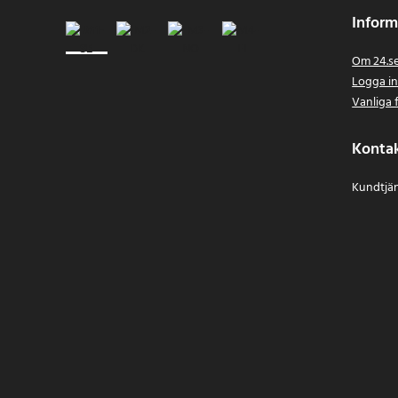
Inform
Om 24.s
Logga i
Vanliga 
Konta
Kundtjän