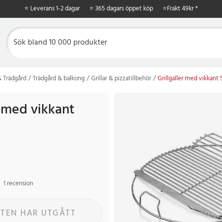
⭐ Leverans 1-2 dagar
⭐ 365 dagars öppet köp
⭐
Frakt 49kr *
 Trädgård
Trädgård & balkong
Grillar & pizzatillbehör
Grillgaller med vikkant
r med vikkant
1 recension
TEN HAR UTGÅTT