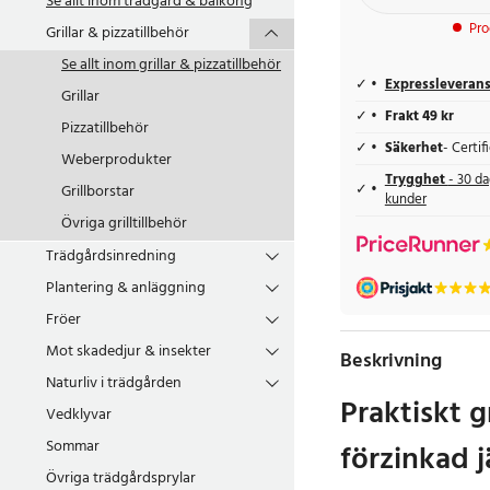
Se allt inom
trädgård & balkong
Pro
Grillar & pizzatillbehör
Se allt inom
grillar & pizzatillbehör
Expressleveran
Grillar
Frakt 49 kr
Pizzatillbehör
Säkerhet
- Certi
Weberprodukter
Trygghet
- 30 da
Grillborstar
kunder
Övriga grilltillbehör
Trädgårdsinredning
Plantering & anläggning
Fröer
Mot skadedjur & insekter
Beskrivning
Naturliv i trädgården
Praktiskt gr
Vedklyvar
Sommar
förzinkad 
Övriga trädgårdsprylar