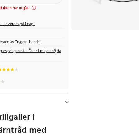
dukten har utgått
s
- Leverans på 1 dag*
fierade av Trygg e-handel
gars prisgaranti - Över 1 miljon nöjda
illgaller i
järntråd med