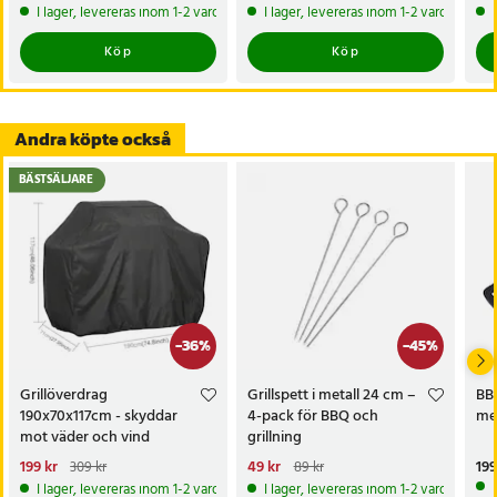
trappbelysning
299 kr
Tidigare pris
:
529 kr
29 kr
Tidigare pris
:
49 kr
149
I lager, levereras inom 1-2 vardagar
I lager, levereras inom 1-2 vardagar
Köp
Köp
Andra köpte också
BÄSTSÄLJARE
-
36
%
-
45
%
Grillöverdrag
Grillspett i metall 24 cm –
BBQ
190x70x117cm - skyddar
4-pack för BBQ och
me
mot väder och vind
grillning
Nuvarande pris
199 kr
:
Nuvarande pris
49 kr
:
Pri
199
309 kr
89 kr
199 kr
Tidigare pris
:
309 kr
49 kr
Tidigare pris
:
89 kr
I lager, levereras inom 1-2 vardagar
I lager, levereras inom 1-2 vardagar