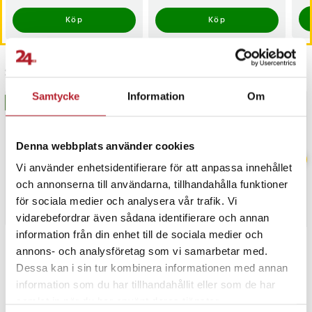
Köp
Köp
Senast besökta
Samtycke
Information
Om
BÄSTSÄLJARE
BÄSTSÄLJARE
Denna webbplats använder cookies
Vi använder enhetsidentifierare för att anpassa innehållet
och annonserna till användarna, tillhandahålla funktioner
för sociala medier och analysera vår trafik. Vi
vidarebefordrar även sådana identifierare och annan
information från din enhet till de sociala medier och
annons- och analysföretag som vi samarbetar med.
PRISGARANTI
Dessa kan i sin tur kombinera informationen med annan
information som du har tillhandahållit eller som de har
UTFÖRSÄLJNING
samlat in när du har använt deras tjänster.