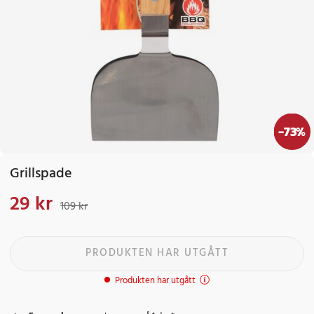
-
73
%
Grillspade
29 kr
Nuvarande pris
:
29 kr
Tidigare pris
:
109 kr
109 kr
PRODUKTEN HAR UTGÅTT
Produkten har utgått