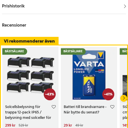
Prishistorik
Recensioner
Vi rekommenderar även
BÄSTSÄLJARE
BÄSTSÄLJARE
BÄS
-
43
%
-
41
%
Solcellsbelysning för
Batteri till brandvarnare -
Stå
trappa 12-pack IP65 /
När bytte du senast?
cm 
belysning med solceller för
pla
altan och staket /
og
Nuvarande pris
299 kr
:
Nuvarande pris
29 kr
:
Nu
149
529 kr
49 kr