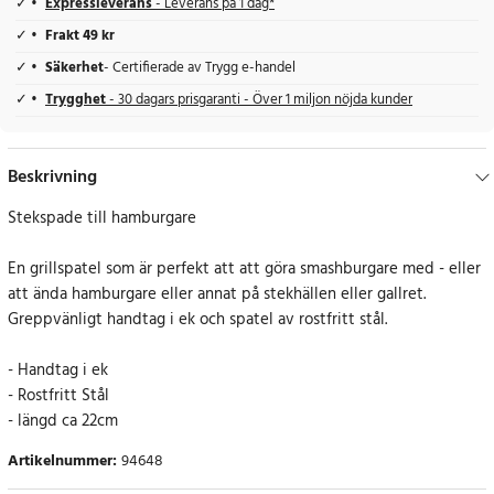
Expressleverans
- Leverans på 1 dag*
Frakt 49 kr
Säkerhet
- Certifierade av Trygg e-handel
Trygghet
- 30 dagars prisgaranti - Över 1 miljon nöjda kunder
Beskrivning
Stekspade till hamburgare
En grillspatel som är perfekt att att göra smashburgare med - eller
att ända hamburgare eller annat på stekhällen eller gallret.
Greppvänligt handtag i ek och spatel av rostfritt stål.
- Handtag i ek
- Rostfritt Stål
- längd ca 22cm
Artikelnummer
:
94648