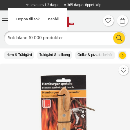
⭐ Leverans 1-2 dagar
⭐ 365 dagars öppet köp
Hoppa till huvudinnehåll
Hoppa till sök
Hem & Trädgård
Trädgård & balkong
Grillar & pizzatillbehör
Övriga