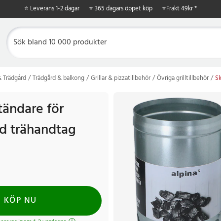
⭐ Leverans 1-2 dagar
⭐ 365 dagars öppet köp
⭐
Frakt 49kr *
 Trädgård
Trädgård & balkong
Grillar & pizzatillbehör
Övriga grilltillbehör
Sk
tändare för
ed trähandtag
KÖP NU