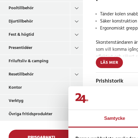
Pooltillbehör
Tänder kolen snabb
Säker konstruktio
Djurtillbehör
Ergonomiskt grepp 
Fest & högtid
Skorstenständaren är
Presentidéer
som vill komma igång
effektivt och säkert s
Friluftsliv & camping
LÄS MER
att ge en jämn glöd
tändvätska – vilket 
Resetillbehör
smakneutral.
Prishistorik
Kontor
Med sitt robusta met
får kolen maximal syr
Verktyg
Det ergonomiska hand
Recensioner
och skyddar samtidig
Övriga fritidsprodukter
Samtycke
att lyfta och hantera
Oavsett om det gäller
PRISGARANTI