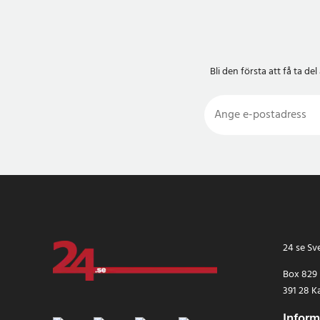
Bli den första att få ta 
24 se Sv
Box 829
391 28 K
Inform