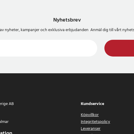
Nyhetsbrev
del av nyheter, kampanjer och exklusiva erbjudanden Anmäl dig till vårt nyh
erige AB
Kundservice
Köpvillkor
almar
Integritetspolicy
Leveranser
ation