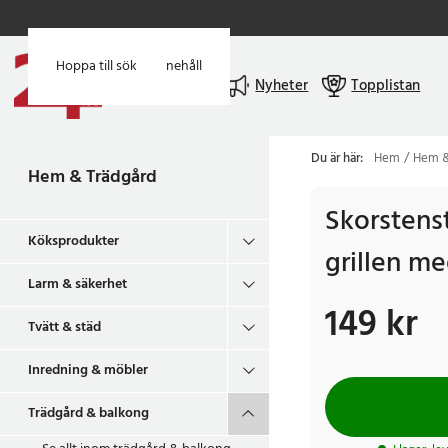
Hoppa till huvudinnehåll
Hoppa till sök
Meny
Nyheter
Topplistan
Du är här:
Hem
Hem &
Hem & Trädgård
Skorstens
Köksprodukter
grillen m
Larm & säkerhet
149 kr
Pris
:
149 kr
Tvätt & städ
Inredning & möbler
Trädgård & balkong