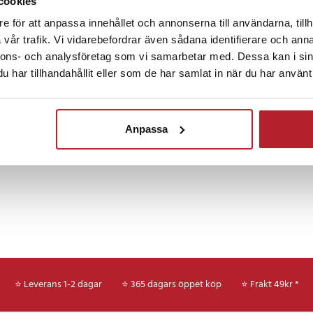
cookies
Fortsätt att fynda
enna skorstenständare en pålitlig
g.
e för att anpassa innehållet och annonserna till användarna, tillh
Hem & Trädgård
Trädgård & balkong
Som
vår trafik. Vi vidarebefordrar även sådana identifierare och anna
 perfekt glöd varje gång
nnons- och analysföretag som vi samarbetar med. Dessa kan i sin
har tillhandahållit eller som de har samlat in när du har använt 
Övriga grilltillbehör
 grillstarten både snabbare och
ångel eller kemikalier.
Anpassa
e för grillkol
skt trähandtag
ol, briketter
pptändning utan tändvätska
 trä
08
⭐ Leverans 1-2 dagar
⭐ 365 dagars öppet köp
⭐
Frakt 49kr *