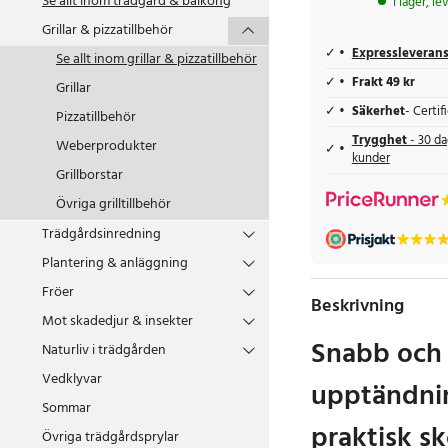
Se allt inom
trädgård & balkong
I lager, l
Grillar & pizzatillbehör
Expressleveran
Se allt inom
grillar & pizzatillbehör
Frakt 49 kr
Grillar
Säkerhet
- Certi
Pizzatillbehör
Trygghet
- 30 da
Weberprodukter
kunder
Grillborstar
Övriga grilltillbehör
Trädgårdsinredning
Plantering & anläggning
Fröer
Beskrivning
Mot skadedjur & insekter
Snabb och 
Naturliv i trädgården
Vedklyvar
upptändnin
Sommar
praktisk s
Övriga trädgårdsprylar