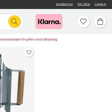
Kundservice
Om 24.se
Logga in
orstenständare för grillen med trähandtag