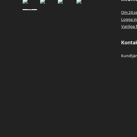
Om 24.s
Logga i
Vanliga 
Konta
Kundtjän