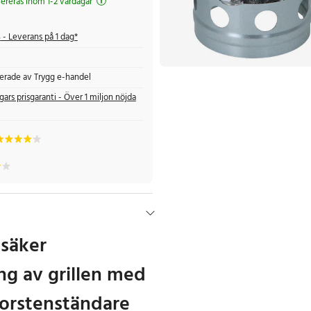
evereras inom 1-2 vardagar
s
- Leverans på 1 dag*
fierade av Trygg e-handel
gars prisgaranti - Över 1 miljon nöjda
säker
g av grillen med
korstenständare