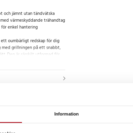
t och jämnt utan tändvätska
n med värmeskyddande trähandtag
för enkel hantering
 ett oumbärligt redskap för dig
 med grillningen på ett snabbt,
ätt. Den är särskilt utformad för
bädd utan användning av
gör den både miljövänlig och
allhölje och ventilerade design
etillförsel för snabb antändning.
taget i trä ger ett säkert grepp
t mot värme, vilket gör den enkel
Information
 även när den är varm.
 grillkvällar hemma eller på