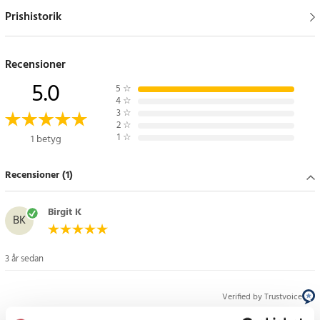
Prishistorik
Recensioner
5.0
5
☆
4
☆
3
☆
2
☆
1
☆
1 betyg
Recensioner (1)
Birgit K
BK
3 år sedan
Verified by Trustvoice