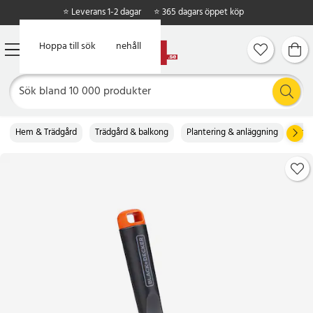
⭐ Leverans 1-2 dagar
⭐ 365 dagars öppet köp
Hoppa till huvudinnehåll
Hoppa till sök
Hem & Trädgård
Trädgård & balkong
Plantering & anläggning
Träd