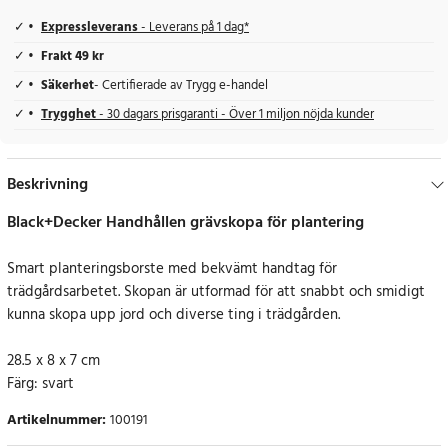
Expressleverans
- Leverans på 1 dag*
Frakt 49 kr
Säkerhet
- Certifierade av Trygg e-handel
Trygghet
- 30 dagars prisgaranti - Över 1 miljon nöjda kunder
Beskrivning
Black+Decker Handhållen grävskopa för plantering
Smart planteringsborste med bekvämt handtag för
trädgårdsarbetet. Skopan är utformad för att snabbt och smidigt
kunna skopa upp jord och diverse ting i trädgården.
28.5 x 8 x 7 cm
Färg: svart
Artikelnummer
:
100191