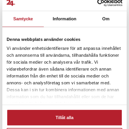
PRISGARANTI
Samtycke
Information
Om
UTFÖRSÄLJNING
Denna webbplats använder cookies
Vi använder enhetsidentifierare för att anpassa innehållet
och annonserna till användarna, tillhandahålla funktioner
för sociala medier och analysera vår trafik. Vi
vidarebefordrar även sådana identifierare och annan
Fortsätt att fynda
information från din enhet till de sociala medier och
annons- och analysföretag som vi samarbetar med.
Trädgård & balkong
Plantering & anläggning
Dessa kan i sin tur kombinera informationen med annan
information som du har tillhandahållit eller som de har
Trädgårdsredskap
Utförsäljning Sommar
samlat in när du har använt deras tjänster.
Tillåt alla