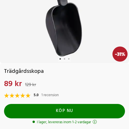
-
31
%
Trädgårdsskopa
89 kr
Nuvarande pris
:
89 kr
Tidigare pris
:
129 kr
129 kr
5.0
1 recension
KÖP NU
I lager, levereras inom 1-2 vardagar