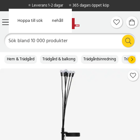
⭐ Leverans 1-2 dagar
⭐ 365 dagars öppet köp
Hoppa till huvudinnehåll
Hoppa till sök
Hem & Trädgård
Trädgård & balkong
Trädgårdsinredning
Trädgård