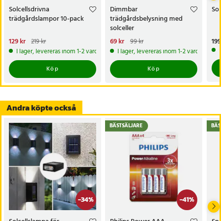
Solcellsdrivna
Dimmbar
Sol
trädgårdslampor 10-pack
trädgårdsbelysning med
solceller
Nuvarande pris
129 kr
:
Nuvarande pris
69 kr
:
Pri
199
219 kr
99 kr
129 kr
Tidigare pris
:
219 kr
69 kr
Tidigare pris
:
99 kr
I lager, levereras inom 1-2 vardagar
I lager, levereras inom 1-2 vardagar
Köp
Köp
Andra köpte också
BÄSTSÄLJARE
BÄS
-
34
%
-
41
%