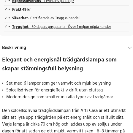
Expressleverans
- Leverans på 1 dag*
Frakt 49 kr
Säkerhet
- Certifierade av Trygg e-handel
Trygghet
- 30 dagars prisgaranti - Över 1 miljon nöjda kunder
Beskrivning
Elegant och energisnål trädgårdslampa som
skapar stämningsfull belysning
Set med 6 lampor som ger varmvit och mjuk belysning
Solcellsdriven för energieffektiv drift utan eluttag
Modern design som smälter in i alla typer av trädgårdar
Den solcellsdrivna trädgårdslampan från Arti Casa är ett utmärkt
sätt att lysa upp trädgården på ett energisnålt och stilfullt sätt.
Varje lampa är cirka 70 cm hög och laddas upp av solljus under
dagen för att sedan ge ett mjukt, varmvitt sken i 6–8 timmar på