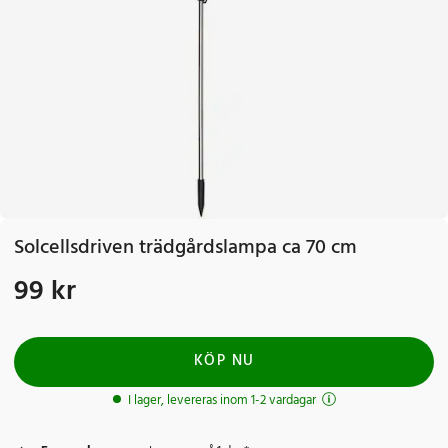
Solcellsdriven trädgårdslampa ca 70 cm
99 kr
Pris
:
99 kr
KÖP NU
I lager, levereras inom 1-2 vardagar