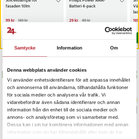
Solcellslampa för
Philips Power AAA-
Sn
fasaden 10lm
Batteri 4-pack
Vä
la
Nuvarande pris
99 kr
:
Nuvarande pris
29 kr
:
Nu
169
149 kr
49 kr
99 kr
Tidigare pris
:
149 kr
29 kr
Tidigare pris
:
49 kr
169
Just nu har vi bara 2 kvar av denna produkt
I lager, levereras inom 1-2 vardagar
Köp
Köp
Samtycke
Information
Om
Senast besökta
Denna webbplats använder cookies
BÄSTSÄLJARE
BÄSTSÄLJARE
BÄS
Vi använder enhetsidentifierare för att anpassa innehållet
och annonserna till användarna, tillhandahålla funktioner
för sociala medier och analysera vår trafik. Vi
vidarebefordrar även sådana identifierare och annan
information från din enhet till de sociala medier och
annons- och analysföretag som vi samarbetar med.
Dessa kan i sin tur kombinera informationen med annan
information som du har tillhandahållit eller som de har