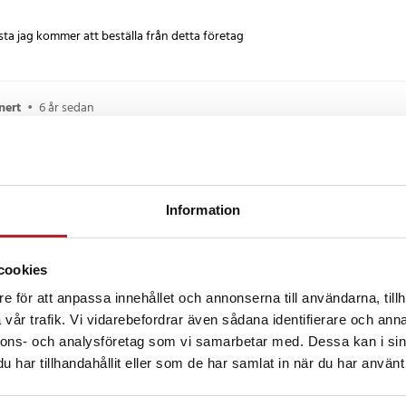
sta jag kommer att beställa från detta företag
nert
•
6 år sedan
å stugan.
Information
11 månader sedan
cookies
e för att anpassa innehållet och annonserna till användarna, tillh
vår trafik. Vi vidarebefordrar även sådana identifierare och anna
nnons- och analysföretag som vi samarbetar med. Dessa kan i sin
ckså
har tillhandahållit eller som de har samlat in när du har använt 
BÄSTSÄLJARE
BÄ