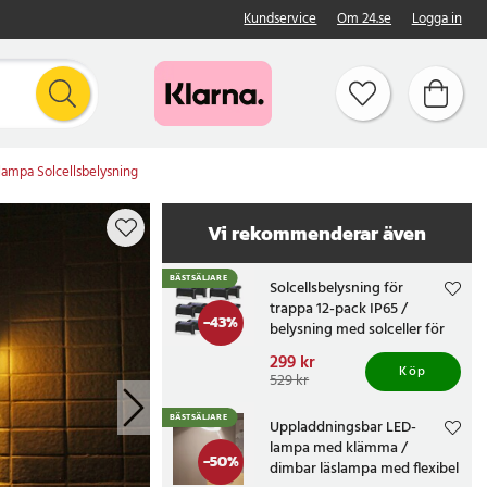
Kundservice
Om 24.se
Logga in
ampa Solcellsbelysning
Vi rekommenderar även
BÄSTSÄLJARE
Solcellsbelysning för
trappa 12-pack IP65 /
-
43
%
belysning med solceller för
altan och staket /
Nuvarande pris
299 kr
:
trappbelysning
Köp
299 kr
Tidigare pris
:
529 kr
529 kr
BÄSTSÄLJARE
Uppladdningsbar LED-
lampa med klämma /
-
50
%
dimbar läslampa med flexibel