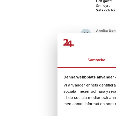
Helt galet!
Svin dyrt !
Sista och för
Annika Don
AD
Passar bra p
Samtycke
Berndt E
•
BE
Denna webbplats använder 
Vi använder enhetsidentifierar
sociala medier och analysera 
till de sociala medier och a
Andra köpte o
med annan information som du 
BÄSTSÄLJARE