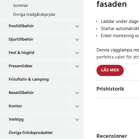
fasaden
Sommar
Övriga trädgårdsprylar
Laddar under dagen
Pooltillbehör
Startar automatiskt
Enkel montering oc
Djurtillbehör
Denna vägglampa med
Fest & högtid
perfekta valet för at
miljövänligt och ener
Presentidéer
LÄS MER
upp av solen under d
när mörkret faller, vi
Friluftsliv & camping
inbjudande atmosfär 
Prishistorik
Resetillbehör
Hållbar och energ
Kontor
Med sex LED-dioder g
Verktyg
som förbättrar synli
elektricitet från nät
Övriga fritidsprodukter
Recensioner
kräver minimalt under