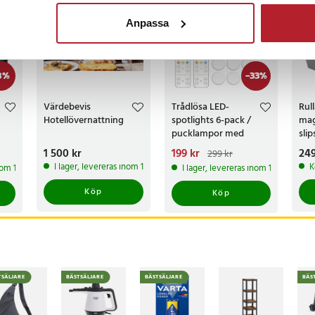
Anpassa
8
%
-
33
%
Värdebevis
Trådlösa LED-
Rul
Hotellövernattning
spotlights 6-pack /
mag
pucklampor med
slip
fjärrkontroll / dimbar
dia
Pris
1 500 kr
:
1 500 kr
Nuvarande pris
199 kr
:
Pri
249
299 kr
bil
skåpbelysning
400
s
:
199 kr
Tidigare pris
:
I lager, levereras inom 1-2 vardagar
K
inom 1-2 vardagar
I lager, levereras inom 1-2 vardagar
299 kr
med
Köp
Köp
TSÄLJARE
BÄSTSÄLJARE
BÄSTSÄLJARE
BÄS