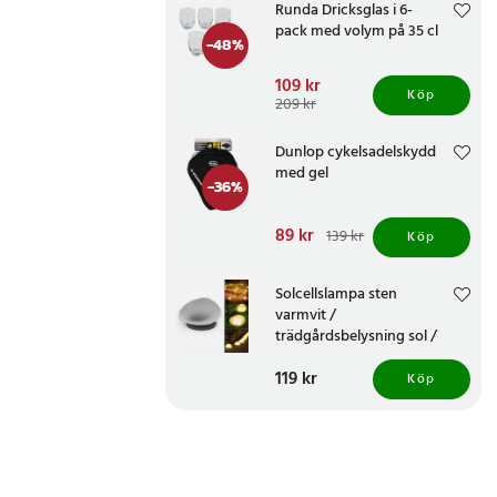
Runda Dricksglas i 6-
pack med volym på 35 cl
-
48
%
Nuvarande pris
109 kr
:
Köp
109 kr
Tidigare pris
:
209 kr
209 kr
Dunlop cykelsadelskydd
med gel
-
36
%
Nuvarande pris
89 kr
:
139 kr
Köp
89 kr
Tidigare pris
:
139 kr
Solcellslampa sten
varmvit /
trädgårdsbelysning sol /
dekorativ utomhuslampa
Pris
119 kr
:
119 kr
IP65 / LED stenlampa
Köp