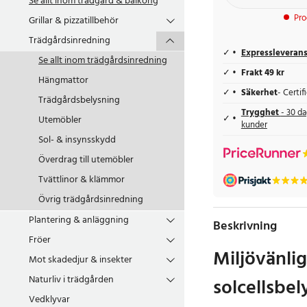
Se allt inom
trädgård & balkong
Pro
Grillar & pizzatillbehör
Trädgårdsinredning
Expressleveran
Se allt inom
trädgårdsinredning
Frakt 49 kr
Hängmattor
Säkerhet
- Certi
Trädgårdsbelysning
Trygghet
- 30 da
Utemöbler
kunder
Sol- & insynsskydd
Överdrag till utemöbler
Tvättlinor & klämmor
Övrig trädgårdsinredning
Plantering & anläggning
Beskrivning
Fröer
Miljövänl
Mot skadedjur & insekter
Naturliv i trädgården
solcellsbel
Vedklyvar