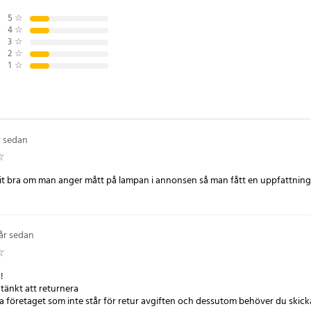
utomhusbelysning.
5
☆
4
☆
3
☆
2
☆
g
1
☆
 st
g vid mörker
8
r sedan
it bra om man anger mått på lampan i annonsen så man fått en uppfattning 
 år sedan
!
tänkt att returnera
 företaget som inte står för retur avgiften och dessutom behöver du sk