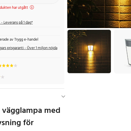
dukten har utgått
s
- Leverans på 1 dag*
fierade av Trygg e-handel
gars prisgaranti - Över 1 miljon nöjda
ig vägglampa med
ysning för