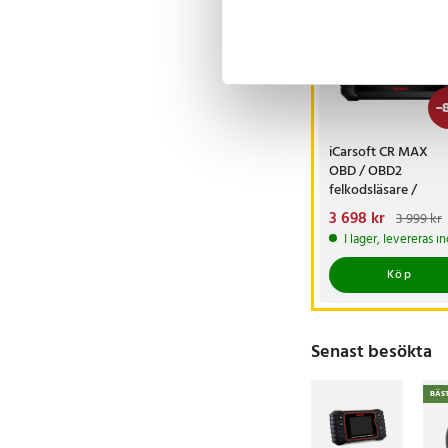
-
iCarsoft CR MAX
OBD / OBD2
felkodsläsare /
bildiagnosverktyg /
Nuvarande pris
3 698 kr
:
3 999 kr
diagnosverktyg för 
3 698 kr
Tidigare pri
I lager, levereras 
3 999 kr
Köp
Senast besökta
BÄS