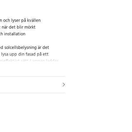
 och lyser på kvällen
 när det blir mörkt
h installation
 solcellsbelysning är det
t lysa upp din fasad på ett
gieffektivt sätt. Lampan laddas
agen och börjar automatiskt lysa
lket skapar en säker och
runt ditt hem.
ieffektiv
er lampan starkt och klart ljus
gheten utan att använda
et. Den är enkel att montera och
håll, vilket gör den till en