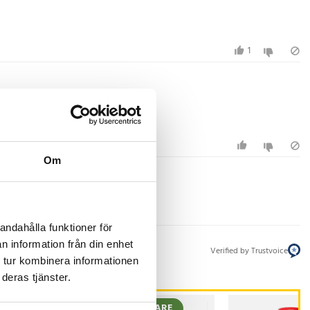
1
Om
andahålla funktioner för
n information från din enhet
Verified by Trustvoice
 tur kombinera informationen
deras tjänster.
STSÄLJARE
BÄSTSÄLJARE