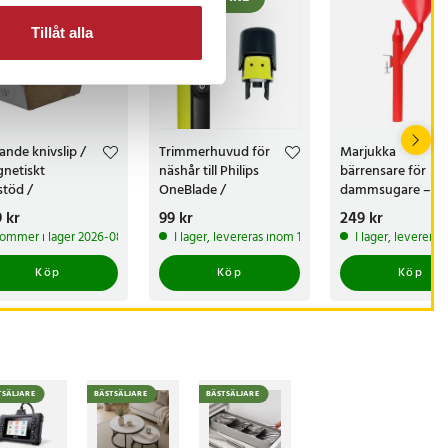
Tillåt alla
lande knivslip /
Trimmerhuvud för
Marjukka
netiskt
näshår till Philips
bärrensare för
stöd /
OneBlade /
dammsugare – 6
mantbryne
näshårstrimmer /
hög – Tratt Ø 18 
s
 kr
:
249 kr
Pris
99 kr
:
99 kr
Pris
249 kr
:
249 kr
/1000 / knivvässare
nästrimmerhuvud
Med två munstyc
ommer i lager 2026-08-14
I lager, levereras inom 1-2 vardagar
I lager, leverera
 fasta vinklar
Köp
Köp
Köp
TSÄLJARE
BÄSTSÄLJARE
BÄSTSÄLJARE