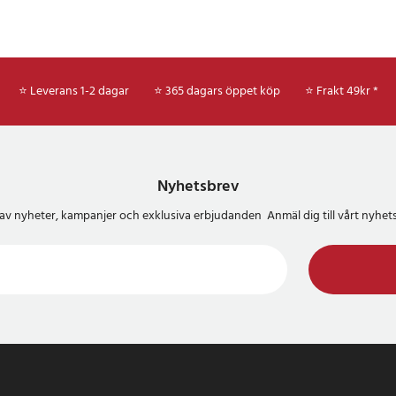
⭐ Leverans 1-2 dagar
⭐ 365 dagars öppet köp
⭐
Frakt 49kr *
Nyhetsbrev
del av nyheter, kampanjer och exklusiva erbjudanden Anmäl dig till vårt nyh