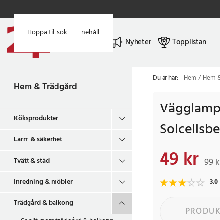
Hoppa till huvudinnehåll
Hoppa till sök
Meny
Nyheter
Topplistan
Du är här:
Hem
Hem &
Hem & Trädgård
Vägglamp
Köksprodukter
Solcellsbe
Larm & säkerhet
49 kr
Nuvarande pris
:
49 
Tvätt & städ
99 k
Inredning & möbler
3.0
Trädgård & balkong
PRODUK