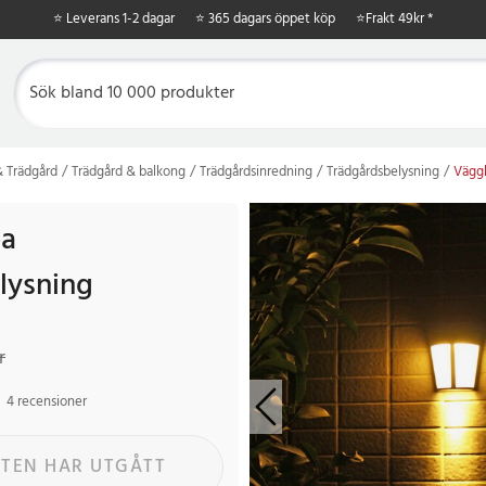
⭐ Leverans 1-2 dagar
⭐ 365 dagars öppet köp
⭐
Frakt 49kr *
 Trädgård
Trädgård & balkong
Trädgårdsinredning
Trädgårdsbelysning
Väggl
a
lysning
kr
Tidigare pris
:
99 kr
r
4 recensioner
TEN HAR UTGÅTT