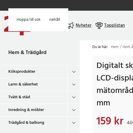
Hoppa till huvudinnehåll
Hoppa till sök
Meny
Nyheter
Topplistan
Du är här:
Hem
Hem &
Hem & Trädgård
Digitalt 
Köksprodukter
LCD-displ
Larm & säkerhet
mätområde
Tvätt & städ
mm
Inredning & möbler
159 kr
Nuvarande pris
:
159 
40
Trädgård & balkong