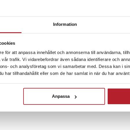
sig från 0 till 150 mm och
eg om 0,1 mm. Skjutmåttet är
vid tillverkning för att säkerställa
5
☆
 ±0,2 mm – perfekt för både
4
☆
Information
3
☆
fessionellt bruk.
2
☆
1
☆
 och förvara
cookies
e för att anpassa innehållet och annonserna till användarna, tillh
tfodralet skyddar skjutmåttet vid
vår trafik. Vi vidarebefordrar även sådana identifierare och anna
g, så att det alltid är redo att
nnons- och analysföretag som vi samarbetar med. Dessa kan i sin
3 år sedan
len precision.
har tillhandahållit eller som de har samlat in när du har använt 
helt okej! Leveransen var också snabb.
 mm
norska
•
Visa original
Anpassa
 mm
ydlig LCD-skärm
diameter, djup och steg
mellan mm och tum
e plasthölje