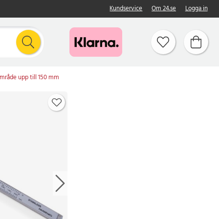
Kundservice
Om 24.se
Logga in
mråde upp till 150 mm