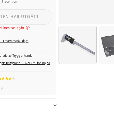
1 recension
TEN HAR UTGÅTT
dukten har utgått
s
- Leverans på 1 dag*
fierade av Trygg e-handel
gars prisgaranti - Över 1 miljon nöjda