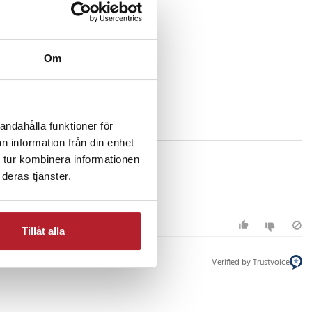
Om
andahålla funktioner för
n information från din enhet
 tur kombinera informationen
deras tjänster.
Tillåt alla
Verified by Trustvoice