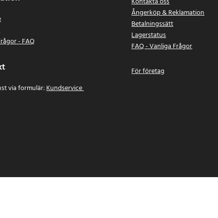
Kontakta oss
Ångerköp & Reklamation
e
Betalningssätt
n
Lagerstatus
frågor - FAQ
FAQ - Vanliga Frågor
kt
För företag
st via formulär:
Kundservice