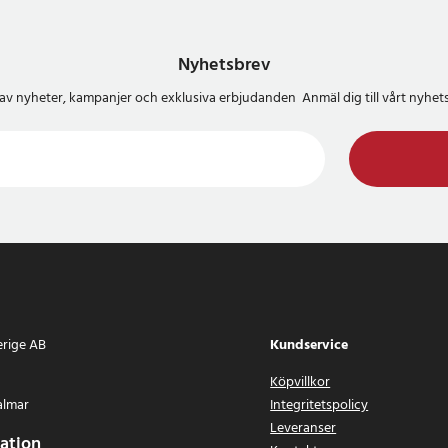
Nyhetsbrev
del av nyheter, kampanjer och exklusiva erbjudanden Anmäl dig till vårt nyh
erige AB
Kundservice
Köpvillkor
almar
Integritetspolicy
Leveranser
ation