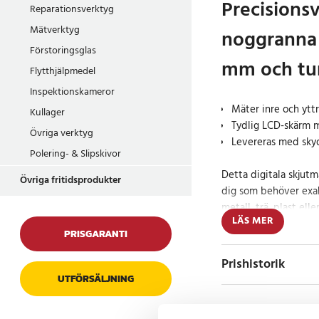
Precisions
Reparationsverktyg
Mätverktyg
noggranna 
Förstoringsglas
mm och t
Flytthjälpmedel
Inspektionskameror
Mäter inre och ytt
Kullager
Tydlig LCD-skärm 
Övriga verktyg
Levereras med sky
Polering- & Slipskivor
Detta digitala skjutmå
Övriga fritidsprodukter
dig som behöver exa
metall, trä, plast ell
LÄS MER
av att mäta både inr
PRISGARANTI
steg med hög precisi
skärmen får du snabba
Prishistorik
möjlighet att växla 
UTFÖRSÄLJNING
beroende på behov.