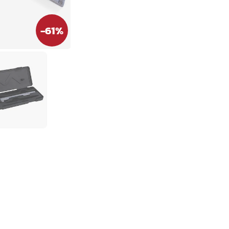
-
61
%