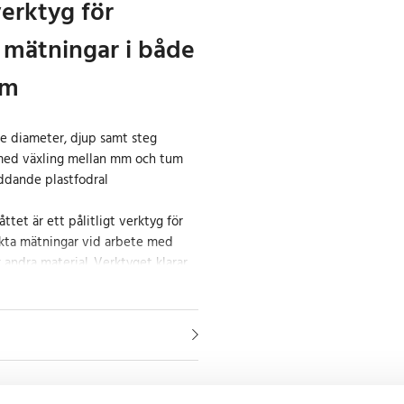
verktyg för
mätningar i både
um
re diameter, djup samt steg
med växling mellan mm och tum
ddande plastfodral
ttet är ett pålitligt verktyg för
kta mätningar vid arbete med
er andra material. Verktyget klarar
e och yttre diameter, djup samt
on. Tack vare den digitala LCD-
 och lättlästa resultat, med
mellan millimeter och tum