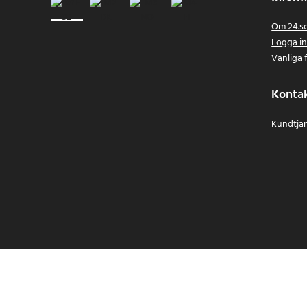
Om 24.s
Logga i
Vanliga 
Konta
Kundtjän