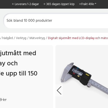
⭐ Leverans 1-2 dagar
⭐ 365 dagars öppet köp
⭐
Frakt 49kr *
 Trädgård
Verktyg
Mätverktyg
Digitalt skjutmått med LCD-display och mäto
skjutmått med
ay och
 upp till 150
kr
Tidigare pris
:
409 kr
9 kr