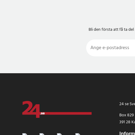
Bli den första att få ta 
24 se Sv
Box 829
391 28 K
Inform