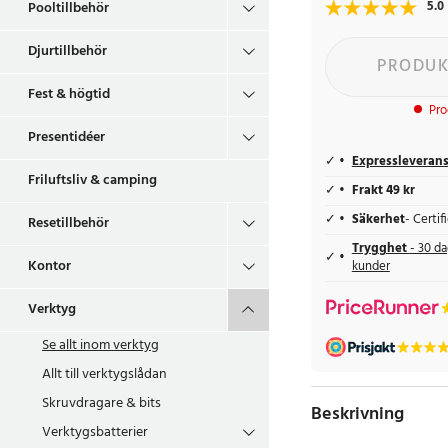
5.0
Pooltillbehör
Djurtillbehör
PRODUK
Fest & högtid
Pro
Presentidéer
Expressleveran
Friluftsliv & camping
Frakt 49 kr
Säkerhet
- Certi
Resetillbehör
Trygghet
- 30 da
Kontor
kunder
Verktyg
Se allt inom
verktyg
Allt till verktygslådan
Skruvdragare & bits
Beskrivning
Verktygsbatterier