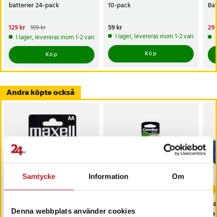
batterier 24-pack
10-pack
Bat
Nuvarande pris
129 kr
:
Pris
59 kr
:
59 kr
Nu
29 
189 kr
129 kr
Tidigare pris
:
189 kr
29 
I lager, levereras inom 1-2 vardagar
I lager, levereras inom 1-2 vardagar
Köp
Köp
Andra köpte också
Samtycke
Information
Om
Maxell AA Alkaline
Camelion AG12 / 301 /
G4P
Denna webbplats använder cookies
batterier med lång
386 / LR43
Rad