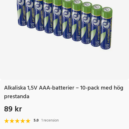
Alkaliska 1,5V AAA-batterier – 10-pack med hög
prestanda
89 kr
Pris
:
89 kr
5.0
1 recension