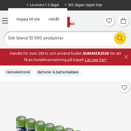
⭐ Leverans 1-2 dagar
⭐ 365 dagars öppet köp
Hoppa till huvudinnehåll
Hoppa till sök
Handla för över 299 kr och använd koden
SUMMER2026
för att
få en hotellövernattning på köpet!
Läs mer här*
Hemelektronik
Batterier & batteriladdare