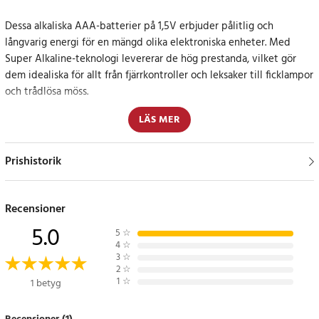
Dessa alkaliska AAA-batterier på 1,5V erbjuder pålitlig och
långvarig energi för en mängd olika elektroniska enheter. Med
Super Alkaline-teknologi levererar de hög prestanda, vilket gör
dem idealiska för allt från fjärrkontroller och leksaker till ficklampor
och trådlösa möss.
LÄS MER
Med en hållbarhet på upp till 5 år vid förvaring är de ett utmärkt
val för att ha i reserv hemma eller på kontoret. Batterierna är för
engångsbruk och ger stabil energi utan att behöva laddas om.
Prishistorik
Redo när du behöver dem
Recensioner
Det praktiska 10-packet säkerställer att du alltid har extra batterier
5.0
5
☆
nära till hands, oavsett om det är för nödsituationer eller
4
☆
vardagligt bruk.
3
☆
2
☆
1
☆
1 betyg
Specifikation
- Typ: AAA LR3 Super Alkaline