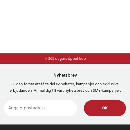
⭐ 365 dagars öppet köp
⭐
Frakt 49kr *
Nyhetsbrev
Bli den första att få ta del av nyheter, kampanjer och exklusiva
erbjudanden Anmäl dig till vårt nyhetsbrev och SMS-kampanjer.
OK