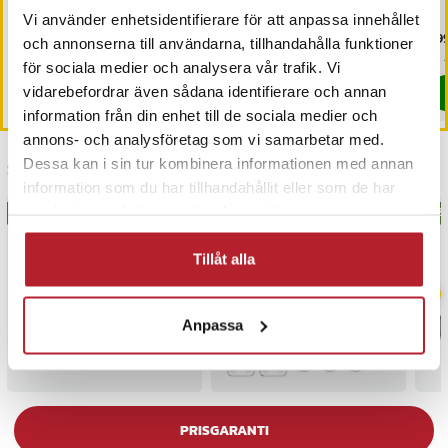
livslängd - 4-pack
Knappcellsbatteri 10-pack
Vi använder enhetsidentifierare för att anpassa innehållet
Pris
29 kr
:
29 kr
Pris
49 kr
:
49 kr
Pri
299
och annonserna till användarna, tillhandahålla funktioner
I lager, levereras inom 1-2 vardagar
I lager, levereras inom 1-2 vardagar
för sociala medier och analysera vår trafik. Vi
vidarebefordrar även sådana identifierare och annan
Köp
Köp
information från din enhet till de sociala medier och
annons- och analysföretag som vi samarbetar med.
Dessa kan i sin tur kombinera informationen med annan
Senast besökta
information som du har tillhandahållit eller som de har
samlat in när du har använt deras tjänster.
BÄSTSÄLJARE
BÄSTSÄLJARE
BÄS
Tillåt alla
Anpassa
PRISGARANTI