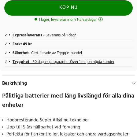
KÖP NU
I lager, levereras inom 1-2 vardagar
Expressleverans
- Leverans på 1 dag*
Frakt 49 kr
Säkerhet
- Certifierade av Trygg e-handel
Trygghet
- 30 dagars prisgaranti - Över 1 miljon nöjda kunder
Beskrivning
Pålitliga batterier med lång livslängd för alla dina
enheter
Högpresterande Super Alkaline-teknologi
Upp till 5 års hållbarhet vid förvaring
Perfekta för fjärrkontroller, leksaker och andra vardagsenheter