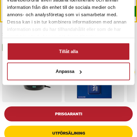
I lager, levereras inom 1-2 vardagar
information från din enhet till de sociala medier och
Köp
Köp
annons- och analysföretag som vi samarbetar med.
Dessa kan i sin tur kombinera informationen med annan
information som du har tillhandahållit eller som de har
Senast besökta
samlat in när du har använt deras tjänster.
BÄSTSÄLJARE
BÄSTSÄLJARE
Tillåt alla
Anpassa
PRISGARANTI
UTFÖRSÄLJNING