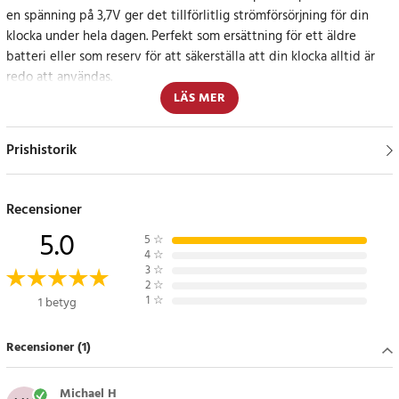
en spänning på 3,7V ger det tillförlitlig strömförsörjning för din
klocka under hela dagen. Perfekt som ersättning för ett äldre
batteri eller som reserv för att säkerställa att din klocka alltid är
redo att användas.
LÄS MER
För längre batteritid och pålitlig prestanda
Prishistorik
Batteriet passar perfekt i din Garmin Vivoactive smartklocka,
vilket gör det enkelt att installera och använda. Perfekt för en
aktiv livsstil där du behöver pålitlig prestanda hela dagen.
Recensioner
5.0
Specifikation
5
☆
4
☆
- Artikelnummer: CS-GRV300SH
3
☆
- Typ: Li-Polymer
2
☆
1
☆
1 betyg
- Kapacitet: 160mAh / 0.59Wh
- Spänning: 3.7V
- Färg: Svart
Recensioner (1)
- Dimensioner: 22,50 x 20,50 x 4,50 mm
Michael H