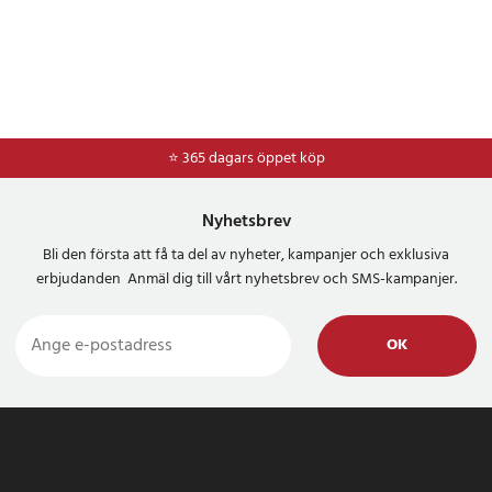
⭐ 365 dagars öppet köp
⭐
Frakt 49kr *
Nyhetsbrev
Bli den första att få ta del av nyheter, kampanjer och exklusiva
erbjudanden Anmäl dig till vårt nyhetsbrev och SMS-kampanjer.
OK