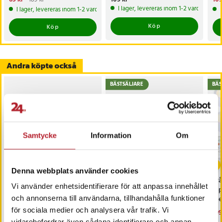
69 kr
Tidigare pris
:
189 kr
109
I lager, levereras inom 1-2 vardagar
I lager, levereras inom 1-2 vardagar
Köp
Köp
Andra köpte också
BÄSTSÄLJARE
BÄS
Samtycke
Information
Om
-
8
%
Denna webbplats använder cookies
Värdebevis
iCarsoft CR MAX OBD /
Trå
Vi använder enhetsidentifierare för att anpassa innehållet
Hotellövernattning
OBD2 felkodsläsare /
6-
och annonserna till användarna, tillhandahålla funktioner
bildiagnosverktyg /
med
diagnosverktyg för bil
sk
för sociala medier och analysera vår trafik. Vi
Pris
1 500 kr
:
1 500 kr
Nuvarande pris
3 698 kr
:
Nu
199
3 999 kr
3 698 kr
Tidigare pris
:
3 999 kr
199
I lager, levereras inom 1-2 vardagar
vidarebefordrar även sådana identifierare och annan