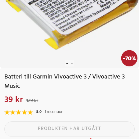
-
70
%
Batteri till Garmin Vivoactive 3 / Vivoactive 3
Music
39 kr
Nuvarande pris
:
39 kr
Tidigare pris
:
129 kr
129 kr
5.0
1 recension
PRODUKTEN HAR UTGÅTT