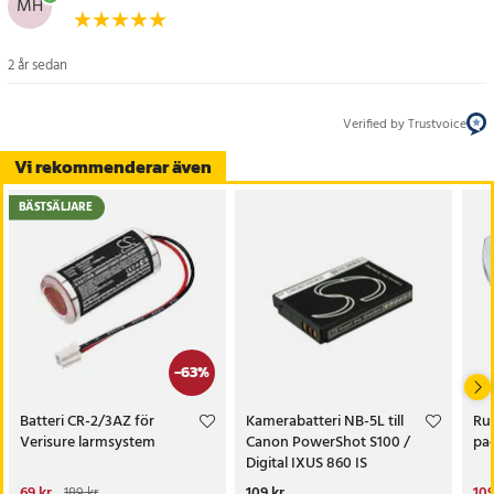
MH
Kompatibla modeller
Garmin Vivoactive 3
Garmin Vivoactive 3 Music
2 år sedan
Artikelnummer
:
115330
Verified by Trustvoice
Vi rekommenderar även
BÄSTSÄLJARE
-
63
%
Batteri CR-2/3AZ för
Kamerabatteri NB-5L till
Run
Verisure larmsystem
Canon PowerShot S100 /
pac
Digital IXUS 860 IS
Nuvarande pris
69 kr
:
Pris
109 kr
:
109 kr
Nu
109
189 kr