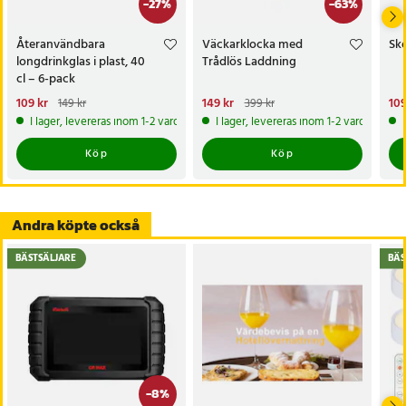
-
27
%
-
63
%
Kompatibla modeller
Siemens Gigaset SL610H, SL400, SL78, SL780, SL785
Återanvändbara
Väckarklocka med
Sko
Siemens Gigaset SL350H, SL450H, SL750H
longdrinkglas i plast, 40
Trådlös Laddning
OpenStage SL4, SL4 professional, OpenScape SL5 professional
cl – 6-pack
Unify WL3, OpenStage SL5
Nuvarande pris
109 kr
:
Nuvarande pris
149 kr
:
Nu
109
149 kr
399 kr
109 kr
Tidigare pris
:
149 kr
149 kr
Tidigare pris
:
399 kr
109
COMfortel M-520, M-710
I lager, levereras inom 1-2 vardagar
I lager, levereras inom 1-2 vardagar
Artikelnummer
:
115347
Köp
Köp
Andra köpte också
BÄSTSÄLJARE
BÄS
-
8
%