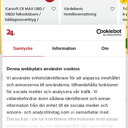
iCarsoft CR MAX OBD /
Värdebevis
Trå
OBD2 felkodsläsare /
Hotellövernattning
6-
bildiagnosverktyg /
med
diagnosverktyg för bil
sk
Nuvarande pris
3 698 kr
:
Pris
1 500 kr
:
1 500 kr
Nu
199
3 999 kr
3 698 kr
Tidigare pris
:
3 999 kr
199
I lager, levereras inom 1-2 vardagar
I lager, levereras inom 1-2 vardagar
Köp
Köp
Samtycke
Information
Om
Senast besökta
Denna webbplats använder cookies
BÄSTSÄLJARE
BÄSTSÄLJARE
Vi använder enhetsidentifierare för att anpassa innehållet
och annonserna till användarna, tillhandahålla funktioner
för sociala medier och analysera vår trafik. Vi
vidarebefordrar även sådana identifierare och annan
information från din enhet till de sociala medier och
annons- och analysföretag som vi samarbetar med.
Dessa kan i sin tur kombinera informationen med annan
information som du har tillhandahållit eller som de har