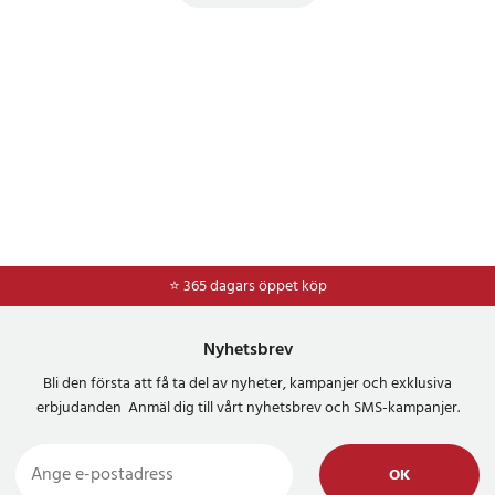
⭐ 365 dagars öppet köp
⭐
Frakt 49kr *
Nyhetsbrev
Bli den första att få ta del av nyheter, kampanjer och exklusiva
erbjudanden Anmäl dig till vårt nyhetsbrev och SMS-kampanjer.
OK