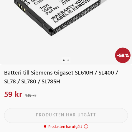
-
58
%
Batteri till Siemens Gigaset SL610H / SL400 /
SL78 / SL780 / SL785H
59 kr
Nuvarande pris
:
59 kr
Tidigare pris
:
139 kr
139 kr
PRODUKTEN HAR UTGÅTT
Produkten har utgått