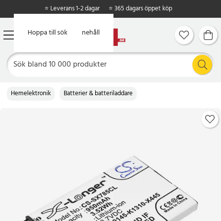
⭐ Leverans 1-2 dagar
⭐ 365 dagars öppet köp
Hoppa till huvudinnehåll
Hoppa till sök
Hemelektronik
Batterier & batteriladdare