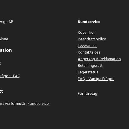
erige AB
Kundservice
Köpvillkor
almar
Integritetspolicy
Leveranser
ation
Kontakta oss
Ångerköp & Reklamation
e
Betalningssätt
n
Lagerstatus
frågor - FAQ
FAQ - Vanliga Frågor
kt
För företag
st via formulär:
Kundservice