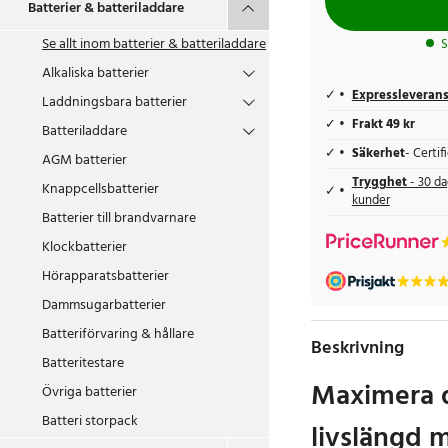
Batterier & batteriladdare
Se allt inom
batterier & batteriladdare
S
Alkaliska batterier
Expressleveran
Laddningsbara batterier
Frakt 49 kr
Batteriladdare
Säkerhet
- Certi
AGM batterier
Trygghet
- 30 da
Knappcellsbatterier
kunder
Batterier till brandvarnare
Klockbatterier
Hörapparatsbatterier
Dammsugarbatterier
Batteriförvaring & hållare
Beskrivning
Batteritestare
Maximera 
Övriga batterier
Batteri storpack
livslängd 