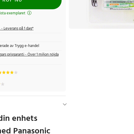
KÖP NU
ista exemplaret
s
- Leverans på 1 dag*
fierade av Trygg e-handel
gars prisgaranti - Över 1 miljon nöjda
din enhets
med Panasonic