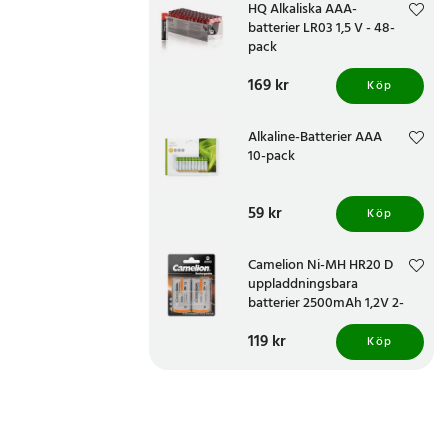
HQ Alkaliska AAA-
batterier LR03 1,5 V - 48-
pack
Pris
169 kr
:
169 kr
Köp
Alkaline-Batterier AAA
10-pack
Pris
59 kr
:
59 kr
Köp
Camelion Ni-MH HR20 D
uppladdningsbara
batterier 2500mAh 1,2V 2-
pack
Pris
119 kr
:
119 kr
Köp