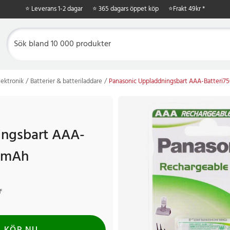
⭐ Leverans 1-2 dagar
⭐ 365 dagars öppet köp
⭐
Frakt 49kr *
ektronik
Batterier & batteriladdare
Panasonic Uppladdningsbart AAA-Batteri
ingsbart AAA-
50mAh
kr
Tidigare pris
:
79 kr
r