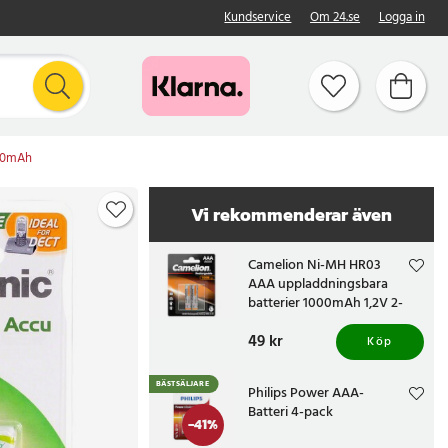
Kundservice
Om 24.se
Logga in
750mAh
Vi rekommenderar även
Camelion Ni-MH HR03
AAA uppladdningsbara
batterier 1000mAh 1,2V 2-
pack
Pris
49 kr
:
49 kr
Köp
BÄSTSÄLJARE
Philips Power AAA-
Batteri 4-pack
-
41
%