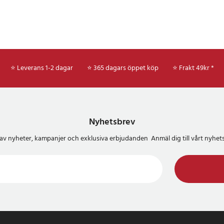
⭐ Leverans 1-2 dagar
⭐ 365 dagars öppet köp
⭐
Frakt 49kr *
Nyhetsbrev
del av nyheter, kampanjer och exklusiva erbjudanden Anmäl dig till vårt nyh