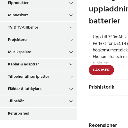
Elprodukter
uppladdni
Minneskort
batterier
TV & TV-tillbehör
Upp till 750mAh ka
Projektorer
Perfekt för DECT-t
högkonsumentelek
Musikspelare
Ekonomiska och mi
funktion
Kablar & adaptrar
LÄS MER
Panasonic uppladdni
Tillbehör till surfplattor
kapacitet på 750mAh 
Prishistorik
Fläktar & luftkylare
elektroniska enheter
är idealiska för DECT
Tillbehör
som kräver pålitlig o
Refurbished
Pålitlig prestand
Recensioner