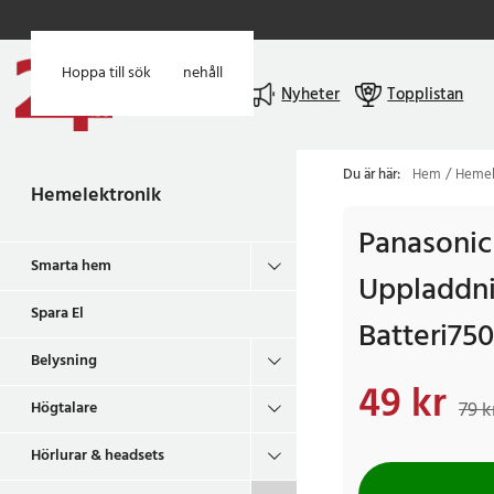
Hoppa till huvudinnehåll
Hoppa till sök
Meny
Nyheter
Topplistan
Du är här:
Hem
Hemel
Hemelektronik
Panasonic
Smarta hem
Uppladdn
Spara El
Batteri7
Belysning
49 kr
Nuvarande pris
:
49 
79 k
Högtalare
Hörlurar & headsets