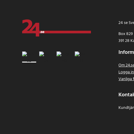
24 se Sv
Box 829
391 28 K
Inform
Om 24.s
Logga i
Vanliga 
Konta
Kundtjän