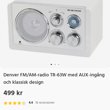
Denver FM/AM-radio TR-63W med AUX-ingång
och klassisk design
499 kr
Pris
:
499 kr
4.4
16 recensioner