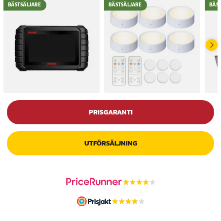
BÄSTSÄLJARE
BÄSTSÄLJARE
BÄS
PRISGARANTI
UTFÖRSÄLJNING