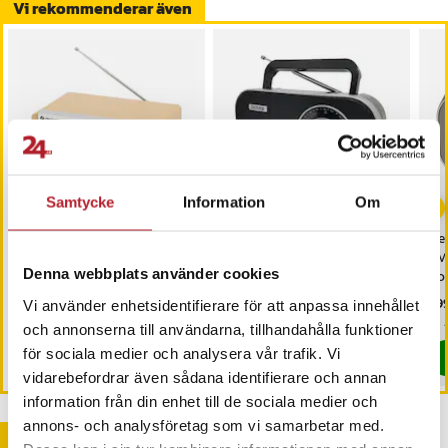
Vi rekommenderar även
Samtycke
Information
Om
Denver TR-63LW analog
Denver FM-radio med
De
FM-radio med AUX-
analog inställning och
FM-
Denna webbplats använder cookies
ingång / bärbar radio / AM
teleskopantenn
por
FM radio
Pris
449 kr
:
449 kr
Pris
299 kr
:
299 kr
Pri
299
Vi använder enhetsidentifierare för att anpassa innehållet
I lager, levereras inom 1-2 vardagar
I lager, levereras inom 1-2 vardagar
och annonserna till användarna, tillhandahålla funktioner
för sociala medier och analysera vår trafik. Vi
Köp
Köp
vidarebefordrar även sådana identifierare och annan
information från din enhet till de sociala medier och
annons- och analysföretag som vi samarbetar med.
Andra köpte också