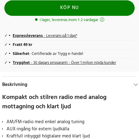
KÖP NU
I lager, levereras inom 1-2 vardagar
Expressleverans
- Leverans på 1 dag*
Frakt 49 kr
Säkerhet
- Certifierade av Trygg e-handel
Trygghet
- 30 dagars prisgaranti - Över 1 miljon nöjda kunder
Beskrivning
Kompakt och stilren radio med analog
mottagning och klart ljud
AM/FM-radio med enkel analog tuning
AUX-ingång för extern ljudkälla
Kraftfull inbyggd högtalare med klart ljud