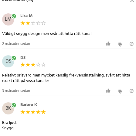
Recensioner (16)
- Anslutning: AUX-ingång för MP3-spelare eller andra ljudkällor
- Högtalareffekt: 50W max / 5W RMS
- Reglage: Vridknappar för volym och stationstuning
Lisa M
LM
- Strömförsörjning: Inbyggd nätadapter
Artikelnummer
:
119059
Väldigt snygg design men svår att hitta rätt kanal!
2 månader sedan
DS
DS
Relativt prisvärd men mycket känslig frekvensinställning, svårt att hitta
exakt rätt på vissa kanaler
3 månader sedan
Barbro K
BK
Bra ljud.
Snygg