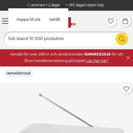
⭐ Leverans 1-2 dagar
⭐ 365 dagars öppet köp
Hoppa till huvudinnehåll
Hoppa till sök
Handla för över 299 kr och använd koden
SUMMER2026
för att
få en hotellövernattning på köpet!
Läs mer här*
Hemelektronik