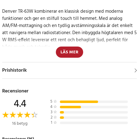
Denver TR-63W kombinerar en klassisk design med moderna
funktioner och ger en stilfull touch till hemmet. Med analog
AM/FM-mottagning och en tydlig avstämningsskala är det enkelt
att navigera mellan radiostationer. Den inbyggda högtalaren med 5
W RMS-effekt levererar ett rent och behagligt ljud, perfekt för
både musik och talradio.
LÄS MER
Flexibel lyssning med AUX-ingång
Prishistorik
Utöver radiofunktionen kan en MP3-spelare eller annan extern
ljudkälla anslutas via AUX-ingången. Radion är utrustad med en
teleskopisk FM-antenn och en inbyggd AM-antenn för bästa
Recensioner
möjliga mottagning. Den klassiska vridregleringen för volym och
4.4
5
☆
tuning ger en nostalgisk känsla med enkel användning.
4
☆
3
☆
2
☆
Specifikation
1
☆
16 betyg
- Radiotyper: AM/FM analog mottagning
- Antenner: FM-teleskopantenn och inbyggd AM-antenn