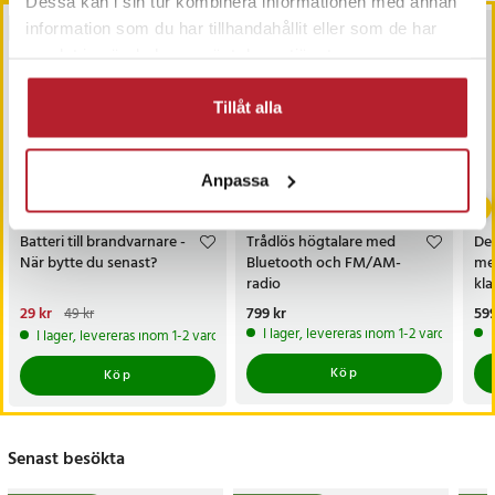
Dessa kan i sin tur kombinera informationen med annan
information som du har tillhandahållit eller som de har
BÄSTSÄLJARE
PRESENTTIPS
samlat in när du har använt deras tjänster.
Tillåt alla
Anpassa
-
41
%
Batteri till brandvarnare -
Trådlös högtalare med
De
När bytte du senast?
Bluetooth och FM/AM-
me
radio
kla
Nuvarande pris
29 kr
:
Pris
799 kr
:
799 kr
Pri
599
49 kr
29 kr
Tidigare pris
:
49 kr
I lager, levereras inom 1-2 vardagar
I lager, levereras inom 1-2 vardagar
Köp
Köp
Senast besökta