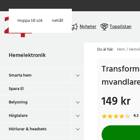
Hoppa till huvudinnehåll
Hoppa till sök
Meny
Nyheter
Topplistan
Du är här:
Hem
Hemel
Hemelektronik
Transform
Smarta hem
mvandlare
Spara El
149 kr
Pris
:
149 kr
Belysning
Högtalare
4.3
Hörlurar & headsets