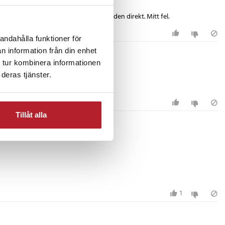
 Det jag behövde den för överhettades den direkt. Mitt fel.
andahålla funktioner för
n information från din enhet
 tur kombinera informationen
deras tjänster.
Tillåt alla
1