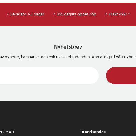
⭐ Leverans 1-2 dagar
⭐ 365 dagars öppet köp
⭐
Frakt 49kr *
Nyhetsbrev
del av nyheter, kampanjer och exklusiva erbjudanden Anmäl dig till vårt nyh
erige AB
Kundservice