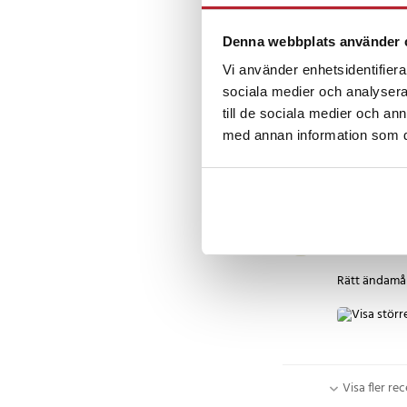
Den är säkert
Denna webbplats använder 
Vi använder enhetsidentifierar
sociala medier och analysera 
Morgan G
MG
till de sociala medier och a
med annan information som du 
Extremt tyst
Benny K
•
BK
Rätt ändamål 
Visa fler re