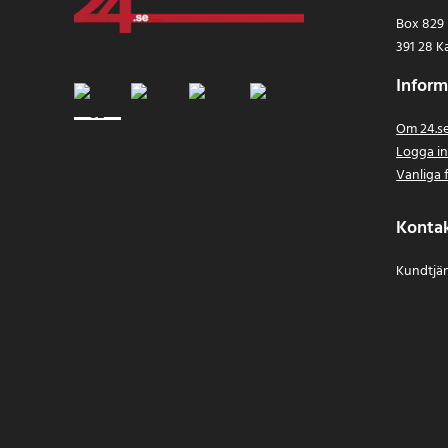
Box 829
391 28 K
Inform
Om 24.s
Logga i
Vanliga 
Konta
Kundtjän