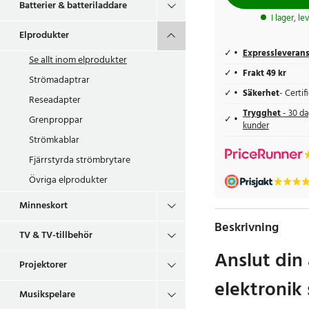
Batterier & batteriladdare
I lager, l
Elprodukter
Expressleveran
Se allt inom
elprodukter
Frakt 49 kr
Strömadaptrar
Säkerhet
- Certi
Reseadapter
Trygghet
- 30 da
Grenproppar
kunder
Strömkablar
Fjärrstyrda strömbrytare
Övriga elprodukter
Minneskort
Beskrivning
TV & TV-tillbehör
Anslut din
Projektorer
elektronik
Musikspelare