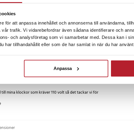
 bra till att konvertera och ladda ett 1.5 volts batteri inte mycket mer än så.
cookies
e för att anpassa innehållet och annonserna till användarna, tillh
vår trafik. Vi vidarebefordrar även sådana identifierare och anna
•
2 år sedan
nnons- och analysföretag som vi samarbetar med. Dessa kan i sin
har tillhandahållit eller som de har samlat in när du har använt 
, funkar som den ska
Anpassa
3 år sedan
till mina klockor som kräver 110 volt så det tackar vi för
censioner