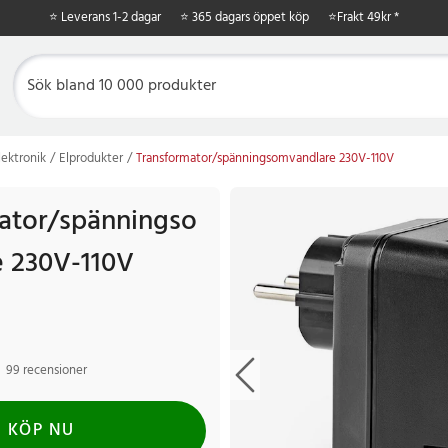
⭐ Leverans 1-2 dagar
⭐ 365 dagars öppet köp
⭐
Frakt 49kr *
ektronik
Elprodukter
Transformator/spänningsomvandlare 230V-110V
ator/spänningso
 230V-110V
99 recensioner
KÖP NU