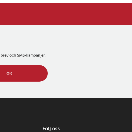
etsbrev och SMS-kampanjer.
OK
Följ oss