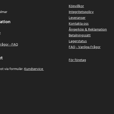
Köpvillkor
almar
Integritetspolicy
Leveranser
ation
Kontakta oss
Ångerköp & Reklamation
e
Betalningssätt
n
Lagerstatus
frågor - FAQ
FAQ - Vanliga Frågor
kt
För företag
st via formulär:
Kundservice