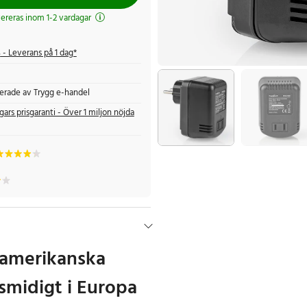
evereras inom 1-2 vardagar
s
- Leverans på 1 dag*
fierade av Trygg e-handel
gars prisgaranti - Över 1 miljon nöjda
 amerikanska
 smidigt i Europa